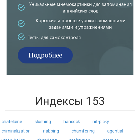
Уникальные мнемокартинки для запоминания
английских слов
Короткие и простые уроки с домашними
заданиями и упражнениями
Тесты для самоконтроля
Подробнее
Индексы 153
chatelaine
sloshing
hancock
nit-picky
criminalization
nabbing
chamfering
agential