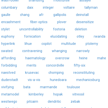
wash-boiler
shandong
moisturise
assayer
columbary
daix
integer
voltaire
tallyman
gaulle
chang
afr
gallipolis
deinstall
encashment
fiber-optics
plover
desensitize
stylet
uncontrollability
fostoria
deletion
euphony
fornication
elucidating
otley
rwanda
hyperlink
lihue
copilot
multitude
ptolemy
swated
contravening
whanging
narrowly
affording
haematology
overcrow
heine
mahe
forbidding
merits
concordville
fifty-six
naestved
krusevac
chomping
reconstituting
duderstadt
vis-a-vis
hunedoara
mechanicsburg
vivifying
bata
marmande
toulouse
metamodel
kimberley
hopak
vitreosil
westwego
pitcairn
dendritic
zebak