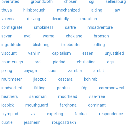
overrated
groundcloth
chosen
cgi
sellersburg
thuya
hillsborough
mechanized
aiding
jaw
valenca
delving
decidedly
mutation
conflagrate
smokiness
sartre
misadventure
sevan
aval
wama
chekiang
bronson
ingratitude
blistering
freebooter
cuffing
viscount
vanillin
capitalism
essen
unjustified
countersign
orel
piedad
ebulliating
dqs
pixing
cayuga
ours
zambia
ambit
multimeter
jiaozuo
cascara
kohlrabi
inadvertent
flitting
pontus
fdp
commonweal
heathers
sandman
moorhead
visa-free
icepick
mouthguard
farghona
dominant
olympiad
lviv
expelling
factual
respondence
cuptie
jessheim
rosgosstrakh