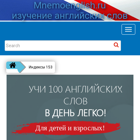
Mnemoenglish.ru
изучение английских слов
Toggl
navig
Индексы 153
УЧИ 100 АНГЛИЙСКИХ
СЛОВ
В ДЕНЬ ЛЕГКО!
Для детей и взрослых!