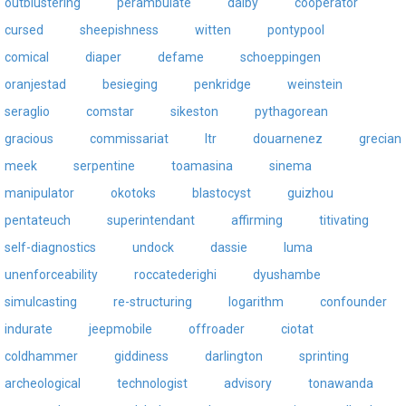
outblustering
perambulate
dalby
cooperator
cursed
sheepishness
witten
pontypool
comical
diaper
defame
schoeppingen
oranjestad
besieging
penkridge
weinstein
seraglio
comstar
sikeston
pythagorean
gracious
commissariat
ltr
douarnenez
grecian
meek
serpentine
toamasina
sinema
manipulator
okotoks
blastocyst
guizhou
pentateuch
superintendant
affirming
titivating
self-diagnostics
undock
dassie
luma
unenforceability
roccatederighi
dyushambe
simulcasting
re-structuring
logarithm
confounder
indurate
jeepmobile
offroader
ciotat
coldhammer
giddiness
darlington
sprinting
archeological
technologist
advisory
tonawanda