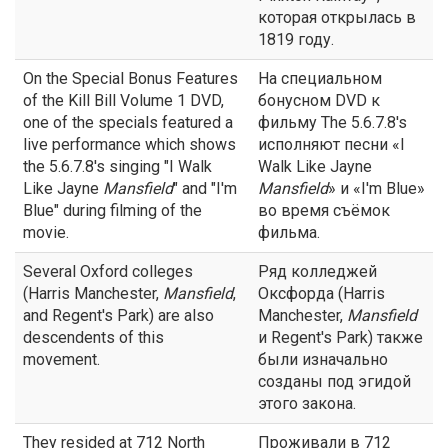
которая открылась в
1819 году.
On the Special Bonus Features
На специальном
of the Kill Bill Volume 1 DVD,
бонусном DVD к
one of the specials featured a
фильму The 5.6.7.8's
live performance which shows
исполняют песни «I
the 5.6.7.8's singing "I Walk
Walk Like Jayne
Like Jayne
Mansfield
" and "I'm
Mansfield
» и «I'm Blue»
Blue" during filming of the
во время съёмок
movie.
фильма.
Several Oxford colleges
Ряд колледжей
(Harris Manchester,
Mansfield
,
Оксфорда (Harris
and Regent's Park) are also
Manchester,
Mansfield
descendents of this
и Regent's Park) также
movement.
были изначально
созданы под эгидой
этого закона.
They resided at 712 North
Проживали в 712