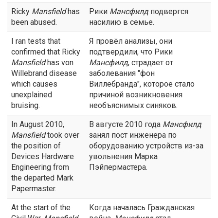
Ricky
Mansfield
has
Рики
Мансфилд
подвергся
been abused.
насилию в семье.
I ran tests that
Я провёл анализы, они
confirmed that Ricky
подтвердили, что Рики
Mansfield
has von
Мансфилд
, страдает от
Willebrand disease
заболевания "фон
which causes
Виллебранда", которое стало
unexplained
причиной возникновения
bruising.
необъяснимых синяков.
In August 2010,
В августе 2010 года
Мансфилд
Mansfield
took over
занял пост инженера по
the position of
оборудованию устройств из-за
Devices Hardware
увольнения Марка
Engineering from
Пэйпермастера.
the departed Mark
Papermaster.
At the start of the
Когда началась Гражданская