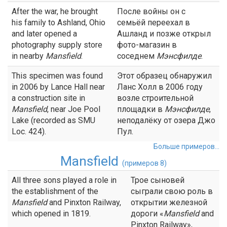
After the war, he brought
После войны он с
his family to Ashland, Ohio
семьёй переехал в
and later opened a
Ашланд и позже открыл
photography supply store
фото-магазин в
in nearby
Mansfield
.
соседнем
Мэнсфилде
.
This specimen was found
Этот образец обнаружил
in 2006 by Lance Hall near
Ланс Холл в 2006 году
a construction site in
возле строительной
Mansfield
, near Joe Pool
площадки в
Мэнсфилде
,
Lake (recorded as SMU
неподалёку от озера Джо
Loc. 424).
Пул.
Больше примеров...
Mansfield
(примеров 8)
All three sons played a role in
Трое сыновей
the establishment of the
сыграли свою роль в
Mansfield
and Pinxton Railway,
открытии железной
which opened in 1819.
дороги «
Mansfield
and
Pinxton Railway»,