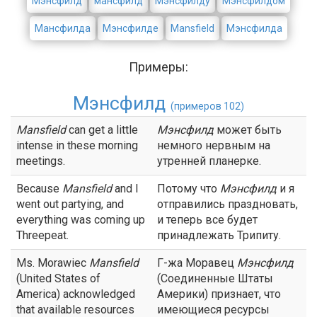
Мэнсфилд
мансфилд
Мэнсфилду
Мэнсфилдом
Мансфилда
Мэнсфилде
Mansfield
Мэнсфилда
Примеры:
Мэнсфилд
(примеров 102)
Mansfield
can get a little
Мэнсфилд
может быть
intense in these morning
немного нервным на
meetings.
утренней планерке.
Because
Mansfield
and I
Потому что
Мэнсфилд
и я
went out partying, and
отправились праздновать,
everything was coming up
и теперь все будет
Threepeat.
принадлежать Трипиту.
Ms. Morawiec
Mansfield
Г-жа Моравец
Мэнсфилд
(United States of
(Соединенные Штаты
America) acknowledged
Америки) признает, что
that available resources
имеющиеся ресурсы