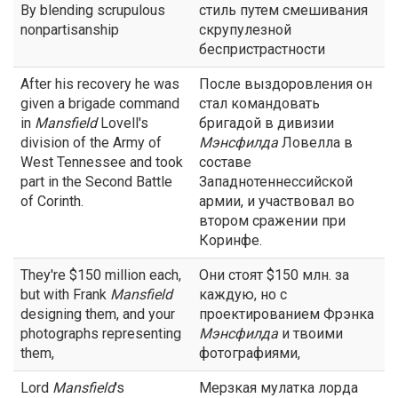
By blending scrupulous
стиль путем смешивания
nonpartisanship
скрупулезной
беспристрастности
After his recovery he was
После выздоровления он
given a brigade command
стал командовать
in
Mansfield
Lovell's
бригадой в дивизии
division of the Army of
Мэнсфилда
Ловелла в
West Tennessee and took
составе
part in the Second Battle
Западнотеннессийской
of Corinth.
армии, и участвовал во
втором сражении при
Коринфе.
They're $150 million each,
Они стоят $150 млн. за
but with Frank
Mansfield
каждую, но с
designing them, and your
проектированием Фрэнка
photographs representing
Мэнсфилда
и твоими
them,
фотографиями,
Lord
Mansfield
's
Мерзкая мулатка лорда