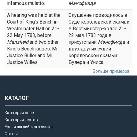
infamous mulatto.
Мэнсфилда
.
A hearing was held at the
Слушание проводилось в
Court of King's Bench in
Суде королевской скамьи
Westminster Hall on 21-
в Вестминстер-холле 21-
22 May 1783, before
22 мая 1783 года в
Mansfield
and two other
присутствии
Мэнсфилда
и
King's Bench judges, Mr
двух других судей
Justice Buller and Mr
королевской скамьи:
Justice Willes.
Булера и Уилса.
Больше примеров...
КАТАЛОГ
Категории слов
Категории тестов
Уроки английского языка
Статьи