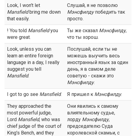
Look, I won't let
Слушай, я не позволю
Mansfield
bring me down
Мэнсфилду
победить так
that easily.
просто.
! You told
Mansfield
you
Ты же сказал
Мэнсфилду
,
were great.
что ты хорош.
Look, unless you can
Послушай, если ты не
learn an entire foreign
можешь выучить весь
language in a day, I really
иностранный язык за один
suggest you tell
день, я в самом деле
Mansfield
.
советую - скажи это
Мэнсфилду
.
I got to go see
Mansfield
.
Я пришел к
Мэнсфилду
.
They approached the
Они явились к самому
most powerful judge,
влиятельному судье,
Lord
Mansfield
, who was
лорду
Мэнсфилду
,
chief judge of the court of
председателю Суда
King's Bench, and they
королевской скамьи, с