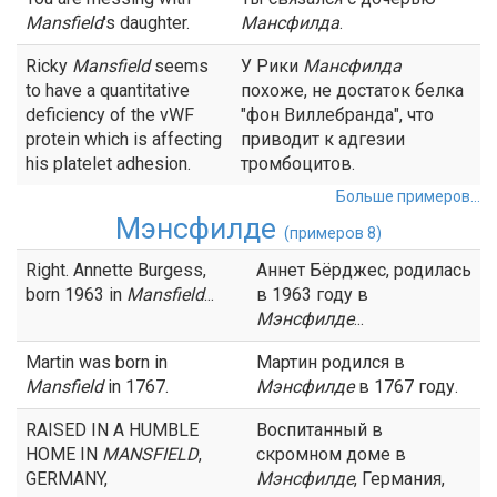
Mansfield
's daughter.
Мансфилда
.
Ricky
Mansfield
seems
У Рики
Мансфилда
to have a quantitative
похоже, не достаток белка
deficiency of the vWF
"фон Виллебранда", что
protein which is affecting
приводит к адгезии
his platelet adhesion.
тромбоцитов.
Больше примеров...
Мэнсфилде
(примеров 8)
Right. Annette Burgess,
Аннет Бёрджес, родилась
born 1963 in
Mansfield
...
в 1963 году в
Мэнсфилде
...
Martin was born in
Мартин родился в
Mansfield
in 1767.
Мэнсфилде
в 1767 году.
RAISED IN A HUMBLE
Воспитанный в
HOME IN
MANSFIELD
,
скромном доме в
GERMANY,
Мэнсфилде
, Германия,