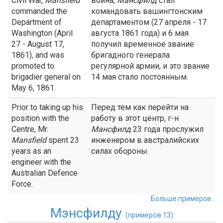
Civil War,
Mansfield
война,
Мансфилд
стал
commanded the
командовать вашингтонским
Department of
департаментом (27 апреля - 17
Washington (April
августа 1861 года) и 6 мая
27 - August 17,
получил временное звание
1861), and was
бригадного генерала
promoted to
регулярной армии, и это звание
brigadier general on
14 мая стало постоянным.
May 6, 1861.
Prior to taking up his
Перед тем как перейти на
position with the
работу в этот центр, г-н
Centre, Mr.
Мансфилд
23 года прослужил
Mansfield
spent 23
инженером в австралийских
years as an
силах обороны.
engineer with the
Australian Defence
Force.
Больше примеров...
Мэнсфилду
(примеров 13)