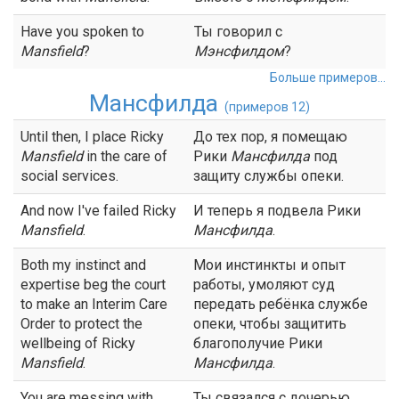
Have you spoken to
Ты говорил с
Mansfield
?
Мэнсфилдом
?
Больше примеров...
Мансфилда
(примеров 12)
Until then, I place Ricky
До тех пор, я помещаю
Mansfield
in the care of
Рики
Мансфилда
под
social services.
защиту службы опеки.
And now I've failed Ricky
И теперь я подвела Рики
Mansfield
.
Мансфилда
.
Both my instinct and
Мои инстинкты и опыт
expertise beg the court
работы, умоляют суд
to make an Interim Care
передать ребёнка службе
Order to protect the
опеки, чтобы защитить
wellbeing of Ricky
благополучие Рики
Mansfield
.
Мансфилда
.
You are messing with
Ты связался с дочерью