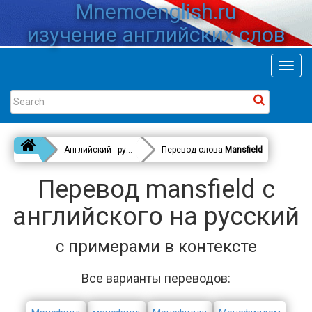
Mnemoenglish.ru
изучение английских слов
Toggl
navig
Английский - русский
Перевод слова
Mansfield
Перевод mansfield с
английского на русский
с примерами в контексте
Все варианты переводов: