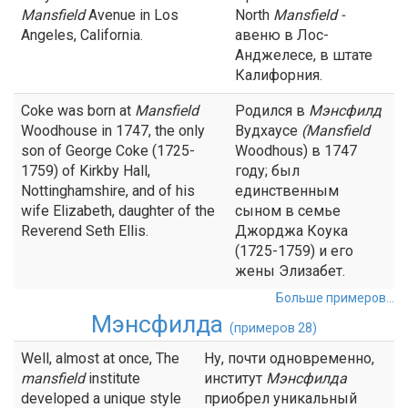
Mansfield
Avenue in Los
North
Mansfield
-
Angeles, California.
авеню в Лос-
Анджелесе, в штате
Калифорния.
Coke was born at
Mansfield
Родился в
Мэнсфилд
Woodhouse in 1747, the only
Вудхаусе
(
Mansfield
son of George Coke (1725-
Woodhous) в 1747
1759) of Kirkby Hall,
году; был
Nottinghamshire, and of his
единственным
wife Elizabeth, daughter of the
сыном в семье
Reverend Seth Ellis.
Джорджа Коука
(1725-1759) и его
жены Элизабет.
Больше примеров...
Мэнсфилда
(примеров 28)
Well, almost at once, The
Ну, почти одновременно,
mansfield
institute
институт
Мэнсфилда
developed a unique style
приобрел уникальный