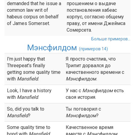
demanded that he issue a
прошением о выдаче
common law writ of
постановления хабеас
habeus corpus on behalf
корпус, согласно общему
of James Somerset.
праву, от имени Джеймса
Сомерсета.
Больше примеров...
Мэнсфилдом
(примеров 14)
I'm just happy that
Я просто счастлив, что
Threepeat's finally
Трипит дорвался до
getting some quality time
качественного времени с
with
Mansfield
.
Мэнсфилдом
.
Look, I have a history
У нас с
Мэнсфилдом
есть
with
Mansfield
.
своя история.
So, did you talk to
Ты поговорил с
Mansfield
?
Мэнсфилдом
?
Some quality time to
Качественное время
bond with
Mansfield
.
вместе с
Мэнсфилдом
.