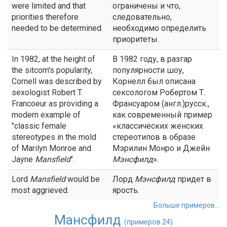
were limited and that
ограничены и что,
priorities therefore
следовательно,
needed to be determined.
необходимо определить
приоритеты.
In 1982, at the height of
В 1982 году, в разгар
the sitcom's popularity,
популярности шоу,
Cornell was described by
Корнелл был описана
sexologist Robert T.
сексологом Робертом Т.
Francoeur as providing a
Франсуаром (англ.)русск.,
modern example of
как современный пример
"classic female
«классических женских
stereotypes in the mold
стереотипов в образе
of Marilyn Monroe and
Мэрилин Монро и Джейн
Jayne
Mansfield
".
Мэнсфилд
».
Lord
Mansfield
would be
Лорд
Мэнсфилд
придет в
most aggrieved.
ярость.
Больше примеров...
Мансфилд
(примеров 24)