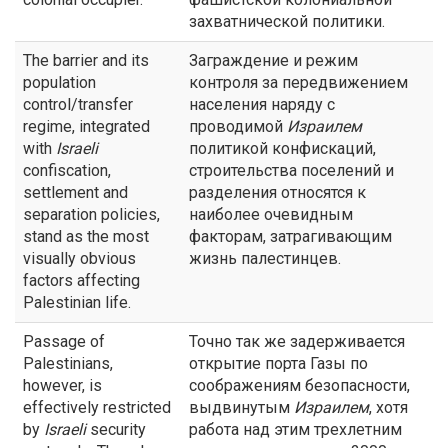
захватнической политики.
The barrier and its
Заграждение и режим
population
контроля за передвижением
control/transfer
населения наряду с
regime, integrated
проводимой
Израилем
with
Israeli
политикой конфискаций,
confiscation,
строительства поселений и
settlement and
разделения относятся к
separation policies,
наиболее очевидным
stand as the most
факторам, затрагивающим
visually obvious
жизнь палестинцев.
factors affecting
Palestinian life.
Passage of
Точно так же задерживается
Palestinians,
открытие порта Газы по
however, is
соображениям безопасности,
effectively restricted
выдвинутым
Израилем
, хотя
by
Israeli
security
работа над этим трехлетним