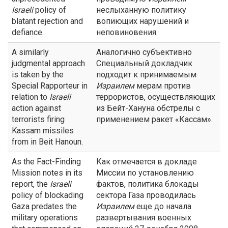
Israeli
policy of
неслыханную политику
blatant rejection and
вопиющих нарушений и
defiance.
неповиновения.
A similarly
Аналогично субъективно
judgmental approach
Специальный докладчик
is taken by the
подходит к принимаемым
Special Rapporteur in
Израилем
мерам против
relation to
Israeli
террористов, осуществляющих
action against
из Бейт-Хануна обстрелы с
terrorists firing
применением ракет «Кассам».
Kassam missiles
from in Beit Hanoun.
As the Fact-Finding
Как отмечается в докладе
Mission notes in its
Миссии по установлению
report, the
Israeli
фактов, политика блокады
policy of blockading
сектора Газа проводилась
Gaza predates the
Израилем
еще до начала
military operations
развертывания военных