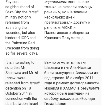
Zaytoun
израильские
военные не
neighbourhood of
только не оказали помощь
Gaza City, the
Israeli
раненым, но и в течение
military not only
нескольких дней
refrained from
препятствовали доступу к
assisting the
раненым МККК и
wounded, but also
Палестинского общества
hindered ICRC and
Красного Полумесяца.
the Palestine Red
Crescent from doing
so for several days.
It is interesting to
Важно отметить, что г-н
note that Mr.
Шаравна и г-н Аль-Иссави
Sharawna and Mr. Al-
были выпущены
Израилем
из-
Issawi were
под стражи 18 октября 2011
released from
Israeli
года в рамках договоренности
detention on 18
Израиля и ХАМАС, в результате
October 2011 in
которой был выпущен на
connection with the
свободу
израильский
солдат
deal between Israel
Гилад Шалит.