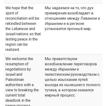
We hope that the
Мы надеемся на то, что дух
spirit of
примирения возобладает в
reconciliation will be
отношениях между Ливаном и
rekindled between
Израилем
и в регионе
the Lebanese and
установится прочный мир.
Israeli
nations so that
lasting peace in the
region can be
realized.
We welcome the
Мы приветствуем
resumption of
возобновление переговоров
negotiations by
между
Израилем
и
Israeli
and
палестинским руководством с
Palestinian
целью изыскания путей
authorities with a
выхода из нынешнего полного
view to breaking the
тупика, в котором оказался
current total
мирный процесс.
deadlock in the
peace process.