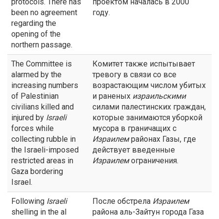
protocols. There has
проектом началась в 2000
been no agreement
году.
regarding the
opening of the
northern passage.
The Committee is
Комитет также испытывает
alarmed by the
тревогу в связи со все
increasing numbers
возрастающим числом убитых
of Palestinian
и раненых
израильскими
civilians killed and
силами палестинских граждан,
injured by
Israeli
которые занимаются уборкой
forces while
мусора в граничащих с
collecting rubble in
Израилем
районах Газы, где
the Israeli-imposed
действует введенные
restricted areas in
Израилем
ограничения.
Gaza bordering
Israel.
Following
Israeli
После обстрела
Израилем
shelling in the al
района аль-Зайтун города Газа