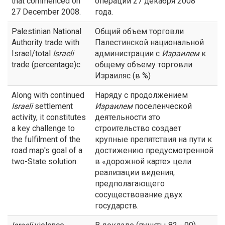
that commenced on
операций 27 декабря 2008
27 December 2008.
года.
Palestinian National
Общий объем торговли
Authority trade with
Палестинской национальной
Israel/total
Israeli
администрации с
Израилем
к
trade (percentage)c
общему объему торговли
Израиляс (в %)
Along with continued
Наряду с продолжением
Israeli
settlement
Израилем
поселенческой
activity, it constitutes
деятельности это
a key challenge to
строительство создает
the fulfilment of the
крупные препятствия на пути к
road map's goal of a
достижению предусмотренной
two-State solution.
в «дорожной карте» цели
реализации видения,
предполагающего
сосуществование двух
государств.