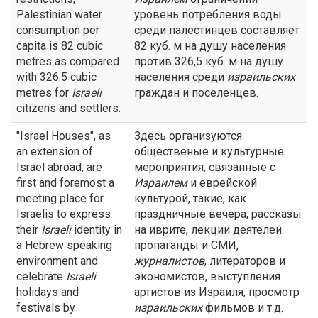
Palestinian water
уровень потребления воды
consumption per
среди палестинцев составляет
capita is 82 cubic
82 куб. м на душу населения
metres as compared
против 326,5 куб. м на душу
with 326.5 cubic
населения среди
израильских
metres for
Israeli
граждан и поселенцев.
citizens and settlers.
"Israel Houses", as
Здесь организуются
an extension of
общественые и культурные
Israel abroad, are
мероприятия, связанные с
first and foremost a
Израилем
и еврейской
meeting place for
культурой, такие, как
Israelis to express
праздничные вечера, рассказы
their
Israeli
identity in
на иврите, лекции деятелей
a Hebrew speaking
пропаганды и СМИ,
environment and
журналистов
, литераторов и
celebrate
Israeli
экономистов, выступления
holidays and
артистов из Израиля, просмотр
festivals by
израильских
фильмов и т.д.