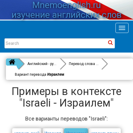
Mnemoenglish.ru
изучение английских слов
Toggl
navig
Английский - русский
Перевод слова
Israeli
Вариант перевода
Израилем
Примеры в контексте
"Israeli - Израилем"
Все варианты переводов "Israeli":