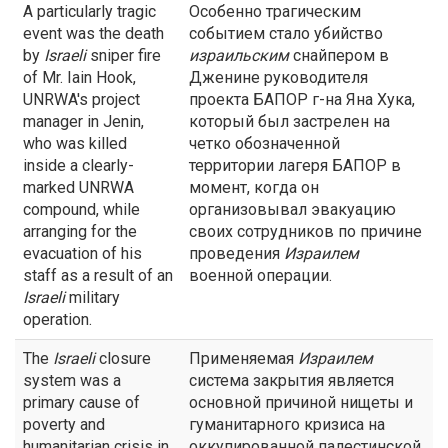
A particularly tragic
Особенно трагическим
event was the death
событием стало убийство
by
Israeli
sniper fire
израильским
снайпером в
of Mr. Iain Hook,
Дженине руководителя
UNRWA's project
проекта БАПОР г-на Яна Хука,
manager in Jenin,
который был застрелен на
who was killed
четко обозначенной
inside a clearly-
территории лагеря БАПОР в
marked UNRWA
момент, когда он
compound, while
организовывал эвакуацию
arranging for the
своих сотрудников по причине
evacuation of his
проведения
Израилем
staff as a result of an
военной операции.
Israeli
military
operation.
The
Israeli
closure
Применяемая
Израилем
system was a
система закрытия является
primary cause of
основной причиной нищеты и
poverty and
гуманитарного кризиса на
humanitarian crisis in
оккупированной палестинской