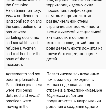
the Occupied
территории;
израильские
Palestinian Territory;
поселения, конфискация
Israeli
settlements,
земель и строительство
land confiscation and
разделительной стены
the construction of a
ограничивают возможности
barrier were
экономической и социальной
curtailing economic
активности; и основная
and social life; and
тяжесть последствий такого
refugees, women
рода деятельности ложится на
and children bore the
плечи беженцев, женщин и
brunt of those
детей.
measures.
Agreements had not
Палестинские заключенные
been implemented,
по-прежнему находятся в
Palestinian prisoners
местах содержания под
were still being
стражей, а предпринимаемые
detained and
Israeli
Израилем
действия
practices were
продвигаются в направлении
moving in the
решения о создании одного