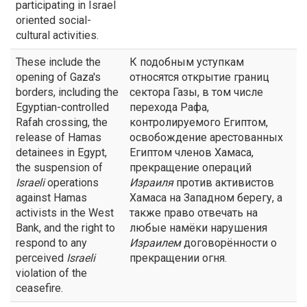
participating in Israel
oriented social-
cultural activities.
These include the
К подобным уступкам
opening of Gaza's
относятся открытие границ
borders, including the
сектора Газы, в том числе
Egyptian-controlled
перехода Рафа,
Rafah crossing, the
контролируемого Египтом,
release of Hamas
освобождение арестованных
detainees in Egypt,
Египтом членов Хамаса,
the suspension of
прекращение операций
Israeli
operations
Израиля
против активистов
against Hamas
Хамаса на Западном берегу, а
activists in the West
также право отвечать на
Bank, and the right to
любые намёки нарушения
respond to any
Израилем
договорённости о
perceived
Israeli
прекращении огня.
violation of the
ceasefire.