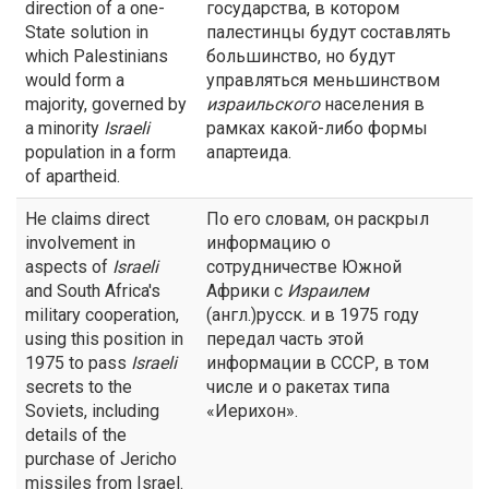
direction of a one-
государства, в котором
State solution in
палестинцы будут составлять
which Palestinians
большинство, но будут
would form a
управляться меньшинством
majority, governed by
израильского
населения в
a minority
Israeli
рамках какой-либо формы
population in a form
апартеида.
of apartheid.
He claims direct
По его словам, он раскрыл
involvement in
информацию о
aspects of
Israeli
сотрудничестве Южной
and South Africa's
Африки с
Израилем
military cooperation,
(англ.)русск. и в 1975 году
using this position in
передал часть этой
1975 to pass
Israeli
информации в СССР, в том
secrets to the
числе и о ракетах типа
Soviets, including
«Иерихон».
details of the
purchase of Jericho
missiles from Israel.