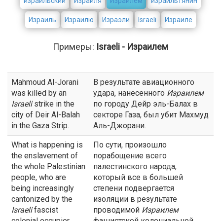
израильский
Израиля
Израилем
израильтянин
Израиль
Израилю
Израэли
Israeli
Израиле
Примеры:
Israeli - Израилем
Mahmoud Al-Jorani
В результате авиационного
was killed by an
удара, нанесенного
Израилем
Israeli
strike in the
по городу Дейр эль-Балах в
city of Deir Al-Balah
секторе Газа, был убит Махмуд
in the Gaza Strip.
Аль-Джорани.
What is happening is
По сути, произошло
the enslavement of
порабощение всего
the whole Palestinian
палестинского народа,
people, who are
который все в большей
being increasingly
степени подвергается
cantonized by the
изоляции в результате
Israeli
fascist
проводимой
Израилем
colonial occupier.
фашистской колониальной