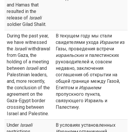
and Hamas that
resulted in the
release of
Israeli
soldier Gilad Shalit.
During the past year,
В текущем году мы стали
we have witnessed
свидетелями ухода
Израиля
из
the
Israeli
withdrawal
Газы, проведения встречи
from Gaza, the
израильских
и палестинских
holding of a meeting
руководителей и, совсем
between
Israeli
and
недавно, заключения
Palestinian leaders,
соглашения об открытии на
and, more recently,
общей границе между Газой,
the conclusion of the
Египтом и
Израилем
agreement on the
пропускного пункта,
Gaza-Egypt border
связующего Израиль и
crossing between
Палестину.
Israel and Palestine.
Under
Israeli
В условиях установленных
restrictions,
Израилем
ограничений