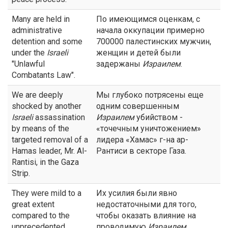
Many are held in
По имеющимся оценкам, с
administrative
начала оккупации примерно
detention and some
700000 палестинских мужчин,
under the
Israeli
женщин и детей были
"Unlawful
задержаны
Израилем
.
Combatants Law".
We are deeply
Мы глубоко потрясены еще
shocked by another
одним совершенным
Israeli
assassination
Израилем
убийством -
by means of the
«точечным уничтожением»
targeted removal of a
лидера «Хамас» г-на ар-
Hamas leader, Mr. Al-
Рантиси в секторе Газа.
Rantisi, in the Gaza
Strip.
They were mild to a
Их усилия были явно
great extent
недостаточными для того,
compared to the
чтобы оказать влияние на
unprecedented
проводимую
Израилем