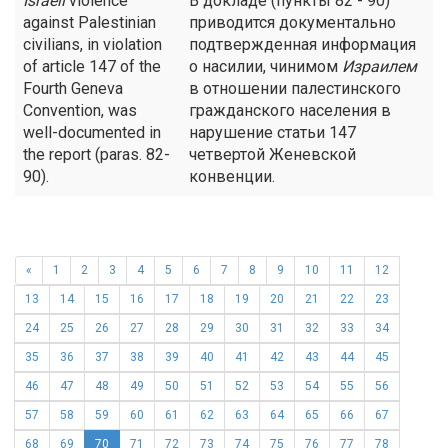
Israeli
violence
В докладе (пункты 82 - 90)
against Palestinian
приводится документально
civilians, in violation
подтвержденная информация
of article 147 of the
о насилии, чинимом
Израилем
Fourth Geneva
в отношении палестинского
Convention, was
гражданского населения в
well-documented in
нарушение статьи 147
the report (paras. 82-
четвертой Женевской
90).
конвенции.
«
1
2
3
4
5
6
7
8
9
10
11
12
13
14
15
16
17
18
19
20
21
22
23
24
25
26
27
28
29
30
31
32
33
34
35
36
37
38
39
40
41
42
43
44
45
46
47
48
49
50
51
52
53
54
55
56
57
58
59
60
61
62
63
64
65
66
67
68
69
70
71
72
73
74
75
76
77
78