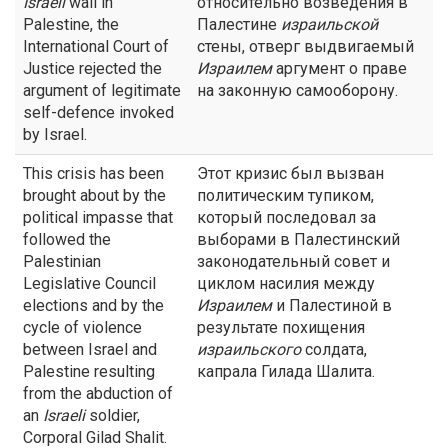
Israeli
wall in
относительно возведения в
Palestine, the
Палестине
израильской
International Court of
стены, отверг выдвигаемый
Justice rejected the
Израилем
аргумент о праве
argument of legitimate
на законную самооборону.
self-defence invoked
by Israel.
This crisis has been
Этот кризис был вызван
brought about by the
политическим тупиком,
political impasse that
который последовал за
followed the
выборами в Палестинский
Palestinian
законодательный совет и
Legislative Council
циклом насилия между
elections and by the
Израилем
и Палестиной в
cycle of violence
результате похищения
between Israel and
израильского
солдата,
Palestine resulting
капрала Гилада Шалита.
from the abduction of
an
Israeli
soldier,
Corporal Gilad Shalit.