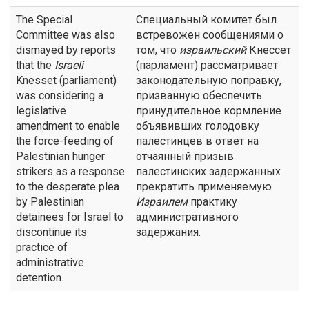
The Special
Специальный комитет был
Committee was also
встревожен сообщениями о
dismayed by reports
том, что
израильский
Кнессет
that the
Israeli
(парламент) рассматривает
Knesset (parliament)
законодательную поправку,
was considering a
призванную обеспечить
legislative
принудительное кормление
amendment to enable
объявивших голодовку
the force-feeding of
палестинцев в ответ на
Palestinian hunger
отчаянный призыв
strikers as a response
палестинских задержанных
to the desperate plea
прекратить применяемую
by Palestinian
Израилем
практику
detainees for Israel to
административного
discontinue its
задержания.
practice of
administrative
detention.