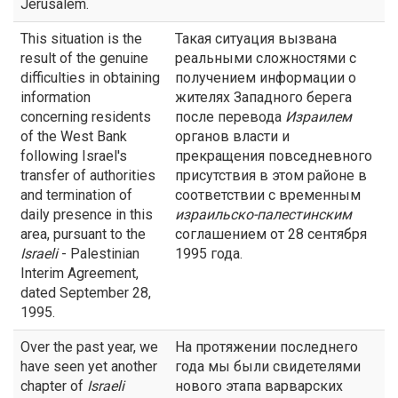
Jerusalem.
This situation is the
Такая ситуация вызвана
result of the genuine
реальными сложностями с
difficulties in obtaining
получением информации о
information
жителях Западного берега
concerning residents
после перевода
Израилем
of the West Bank
органов власти и
following Israel's
прекращения повседневного
transfer of authorities
присутствия в этом районе в
and termination of
соответствии с временным
daily presence in this
израильско-палестинским
area, pursuant to the
соглашением от 28 сентября
Israeli
- Palestinian
1995 года.
Interim Agreement,
dated September 28,
1995.
Over the past year, we
На протяжении последнего
have seen yet another
года мы были свидетелями
chapter of
Israeli
нового этапа варварских