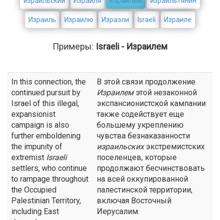
израильский
Израиля
Израилем
израильтянин
Израиль
Израилю
Израэли
Israeli
Израиле
Примеры:
Israeli - Израилем
In this connection, the
В этой связи продолжение
continued pursuit by
Израилем
этой незаконной
Israel of this illegal,
экспансионистской кампании
expansionist
также содействует еще
campaign is also
большему укреплению
further emboldening
чувства безнаказанности
the impunity of
израильских
экстремистских
extremist
Israeli
поселенцев, которые
settlers, who continue
продолжают бесчинствовать
to rampage throughout
на всей оккупированной
the Occupied
палестинской территории,
Palestinian Territory,
включая Восточный
including East
Иерусалим.