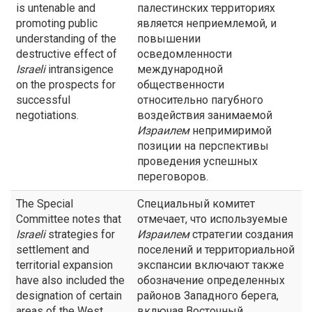
is untenable and
палестинских территориях
promoting public
является неприемлемой, и
understanding of the
повышении
destructive effect of
осведомленности
Israeli
intransigence
международной
on the prospects for
общественности
successful
относительно пагубного
negotiations.
воздействия занимаемой
Израилем
непримиримой
позиции на перспективы
проведения успешных
переговоров.
The Special
Специальный комитет
Committee notes that
отмечает, что используемые
Israeli
strategies for
Израилем
стратегии создания
settlement and
поселений и территориальной
territorial expansion
экспансии включают также
have also included the
обозначение определенных
designation of certain
районов Западного берега,
areas of the West
включая Восточный