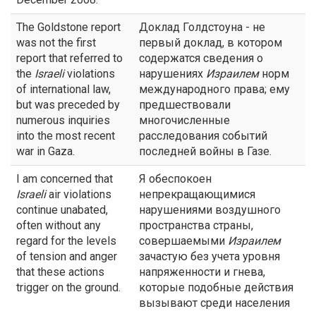
The Goldstone report
Доклад Голдстоуна - не
was not the first
первый доклад, в котором
report that referred to
содержатся сведения о
the
Israeli
violations
нарушениях
Израилем
норм
of international law,
международного права; ему
but was preceded by
предшествовали
numerous inquiries
многочисленные
into the most recent
расследования событий
war in Gaza.
последней войны в Газе.
I am concerned that
Я обеспокоен
Israeli
air violations
непрекращающимися
continue unabated,
нарушениями воздушного
often without any
пространства страны,
regard for the levels
совершаемыми
Израилем
of tension and anger
зачастую без учета уровня
that these actions
напряженности и гнева,
trigger on the ground.
которые подобные действия
вызывают среди населения