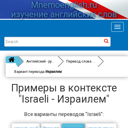
Mnemoenglish.ru
изучение английских слов
Toggl
navig
Английский - русский
Перевод слова
Israeli
Вариант перевода
Израилем
Примеры в контексте
"Israeli - Израилем"
Все варианты переводов "Israeli":