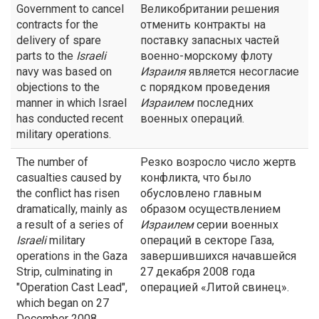
Government to cancel
Великобритании решения
contracts for the
отменить контракты на
delivery of spare
поставку запасных частей
parts to the
Israeli
военно-морскому флоту
navy was based on
Израиля
является несогласие
objections to the
с порядком проведения
manner in which Israel
Израилем
последних
has conducted recent
военных операций.
military operations.
The number of
Резко возросло число жертв
casualties caused by
конфликта, что было
the conflict has risen
обусловлено главным
dramatically, mainly as
образом осуществлением
a result of a series of
Израилем
серии военных
Israeli
military
операций в секторе Газа,
operations in the Gaza
завершившихся начавшейся
Strip, culminating in
27 декабря 2008 года
"Operation Cast Lead",
операцией «Литой свинец».
which began on 27
December 2008.