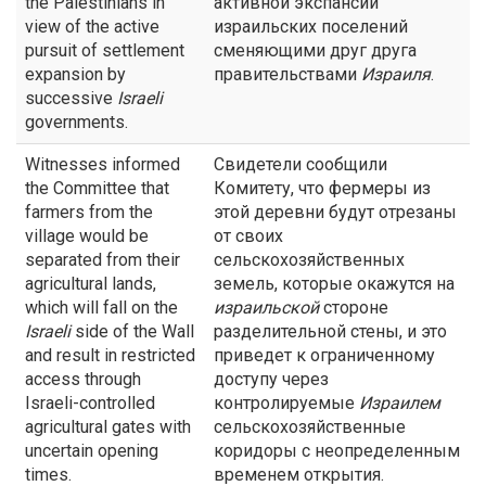
the Palestinians in
активной экспансии
view of the active
израильских поселений
pursuit of settlement
сменяющими друг друга
expansion by
правительствами
Израиля
.
successive
Israeli
governments.
Witnesses informed
Свидетели сообщили
the Committee that
Комитету, что фермеры из
farmers from the
этой деревни будут отрезаны
village would be
от своих
separated from their
сельскохозяйственных
agricultural lands,
земель, которые окажутся на
which will fall on the
израильской
стороне
Israeli
side of the Wall
разделительной стены, и это
and result in restricted
приведет к ограниченному
access through
доступу через
Israeli-controlled
контролируемые
Израилем
agricultural gates with
сельскохозяйственные
uncertain opening
коридоры с неопределенным
times.
временем открытия.