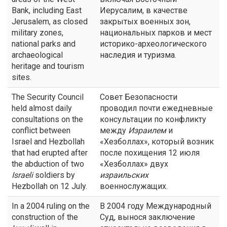
Bank, including East
Иерусалим, в качестве
Jerusalem, as closed
закрытых военных зон,
military zones,
национальных парков и мест
national parks and
историко-археологического
archaeological
наследия и туризма.
heritage and tourism
sites.
The Security Council
Совет Безопасности
held almost daily
проводил почти ежедневные
consultations on the
консультации по конфликту
conflict between
между
Израилем
и
Israel and Hezbollah
«Хезболлах», который возник
that had erupted after
после похищения 12 июля
the abduction of two
«Хезболлах» двух
Israeli
soldiers by
израильских
Hezbollah on 12 July.
военнослужащих.
In a 2004 ruling on the
В 2004 году Международный
construction of the
Суд, вынося заключение