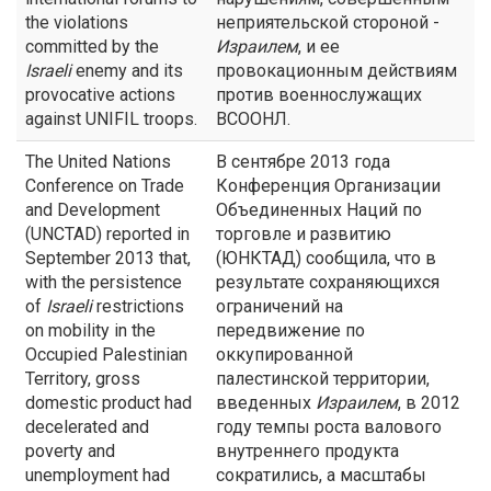
the violations
неприятельской стороной -
committed by the
Израилем
, и ее
Israeli
enemy and its
провокационным действиям
provocative actions
против военнослужащих
against UNIFIL troops.
ВСООНЛ.
The United Nations
В сентябре 2013 года
Conference on Trade
Конференция Организации
and Development
Объединенных Наций по
(UNCTAD) reported in
торговле и развитию
September 2013 that,
(ЮНКТАД) сообщила, что в
with the persistence
результате сохраняющихся
of
Israeli
restrictions
ограничений на
on mobility in the
передвижение по
Occupied Palestinian
оккупированной
Territory, gross
палестинской территории,
domestic product had
введенных
Израилем
, в 2012
decelerated and
году темпы роста валового
poverty and
внутреннего продукта
unemployment had
сократились, а масштабы