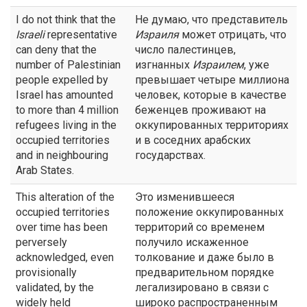
I do not think that the
Не думаю, что представитель
Israeli
representative
Израиля
может отрицать, что
can deny that the
число палестинцев,
number of Palestinian
изгнанных
Израилем
, уже
people expelled by
превышает четыре миллиона
Israel has amounted
человек, которые в качестве
to more than 4 million
беженцев проживают на
refugees living in the
оккупированных территориях
occupied territories
и в соседних арабских
and in neighbouring
государствах.
Arab States.
This alteration of the
Это изменившееся
occupied territories
положение оккупированных
over time has been
территорий со временем
perversely
получило искаженное
acknowledged, even
толкование и даже было в
provisionally
предварительном порядке
validated, by the
легализировано в связи с
widely held
широко распространенным