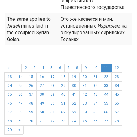
эффективного
Палестинского государства.
The same applies to
Это же касается и мин,
Israeli
mines laid in
установленных
Израилем
на
the occupied Syrian
оккупированных сирийских
Golan.
Голанах.
«
1
2
3
4
5
6
7
8
9
10
11
12
13
14
15
16
17
18
19
20
21
22
23
24
25
26
27
28
29
30
31
32
33
34
35
36
37
38
39
40
41
42
43
44
45
46
47
48
49
50
51
52
53
54
55
56
57
58
59
60
61
62
63
64
65
66
67
68
69
70
71
72
73
74
75
76
77
78
79
»