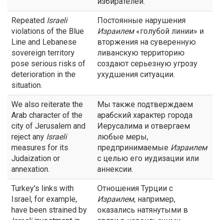
избирателей.
Repeated
Israeli
Постоянные нарушения
violations of the Blue
Израилем
«голубой линии» и
Line and Lebanese
вторжения на суверенную
sovereign territory
ливанскую территорию
pose serious risks of
создают серьезную угрозу
deterioration in the
ухудшения ситуации.
situation.
We also reiterate the
Мы также подтверждаем
Arab character of the
арабский характер города
city of Jerusalem and
Иерусалима и отвергаем
reject any
Israeli
любые меры,
measures for its
предпринимаемые
Израилем
Judaization or
с целью его иудизации или
annexation.
аннексии.
Turkey's links with
Отношения Турции с
Israel, for example,
Израилем
, например,
have been strained by
оказались натянутыми в