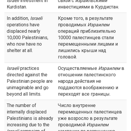
Israeli
investment in
связи с
израильскими
Kurdistan.
инвестициями в Курдистан.
In addition,
Israeli
Кроме того, в результате
operations have
проводимых
Израилем
displaced nearly
операций приблизительно
10,000 Palestinians,
10000 палестинцев стали
who now have no
перемещенными лицами и
shelter at all.
лишились крыши над
головой.
Israeli
practices
Осуществляемые
Израилем
в
directed against the
отношении палестинского
Palestinian people are
народа действия не
unimaginable and go
поддаются воображению и
beyond all limits.
переходят все границы.
The number of
Число внутренне
internally displaced
перемещенных палестинцев
Palestinians is already
уже возросло в результате
increasing due to the
проводимой
Израилем