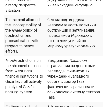
already desperate
к безысходной ситуацию.
situation.
The summit affirmed
Сессия подтвердила
the unacceptability of
неприемлемость политики
the
Israeli
policy of
обструкции и затягивания,
obstruction and
проводимой
Израилем
в
procrastination with
отношении усилий по
respect to peace
мирному урегулированию.
efforts.
Israeli
restrictions on
Введенные
Израилем
the shipment of cash
ограничения на денежные
from West Bank
переводы финансовых
financial institutions to
учреждений Западного
Gaza have effectively
берега в сектор Газа
paralyzed Gaza's
фактически парализовали
banking system.
банковскую систему сектора
Газа.
Furthermore, about
З. Кроме того, около двух