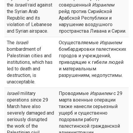
the
Israeli
raid against
совершенный
Израилем
the Syrian Arab
рейд против Сирийской
Republic and its
Арабской Республики и
violation of Lebanese
нарушение воздушного
and Syrian airspace.
пространства Ливана и Сирии.
The
Israeli
Осуществляемые
Израилем
bombardment of
бомбардировки палестинских
Palestinian cities and
городов и учреждений,
institutions, which has
приводящие к гибели людей
led to death and
и материальным
destruction, is
разрушениям, недопустимы.
unacceptable.
Israeli
military
Проводимые
Израилем
с 29
operations since 29
марта военные операции
March have also
также нанесли серьезный
severely damaged and
ущерб и существенно
seriously disrupted
подорвали работу
the work of the
палестинской гражданской
Palestinian civil
администрации.