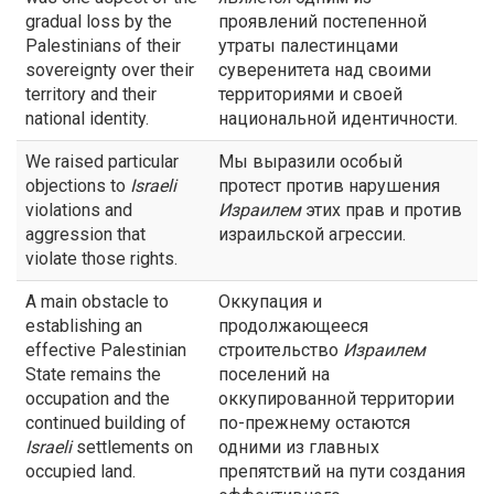
gradual loss by the
проявлений постепенной
Palestinians of their
утраты палестинцами
sovereignty over their
суверенитета над своими
territory and their
территориями и своей
national identity.
национальной идентичности.
We raised particular
Мы выразили особый
objections to
Israeli
протест против нарушения
violations and
Израилем
этих прав и против
aggression that
израильской агрессии.
violate those rights.
A main obstacle to
Оккупация и
establishing an
продолжающееся
effective Palestinian
строительство
Израилем
State remains the
поселений на
occupation and the
оккупированной территории
continued building of
по-прежнему остаются
Israeli
settlements on
одними из главных
occupied land.
препятствий на пути создания