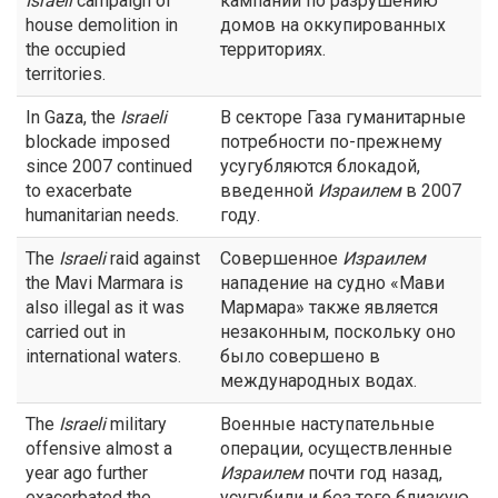
Israeli
campaign of
кампании по разрушению
house demolition in
домов на оккупированных
the occupied
территориях.
territories.
In Gaza, the
Israeli
В секторе Газа гуманитарные
blockade imposed
потребности по-прежнему
since 2007 continued
усугубляются блокадой,
to exacerbate
введенной
Израилем
в 2007
humanitarian needs.
году.
The
Israeli
raid against
Совершенное
Израилем
the Mavi Marmara is
нападение на судно «Мави
also illegal as it was
Мармара» также является
carried out in
незаконным, поскольку оно
international waters.
было совершено в
международных водах.
The
Israeli
military
Военные наступательные
offensive almost a
операции, осуществленные
year ago further
Израилем
почти год назад,
exacerbated the
усугубили и без того близкую