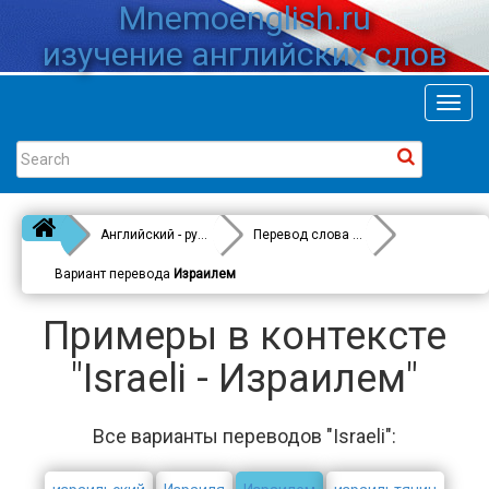
Mnemoenglish.ru
изучение английских слов
Toggl
navig
Английский - русский
Перевод слова
Israeli
Вариант перевода
Израилем
Примеры в контексте
"Israeli - Израилем"
Все варианты переводов "Israeli":