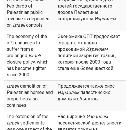
two thirds of
третей государственного
Palestinian public
дохода Палестины
revenue is dependent
контролируются
Израилем
.
on
Israeli
controls.
The economy of the
Экономика ОПТ продолжает
oPt continues to
страдать от давно
suffer from a
проводимой
Израилем
prolonged
Israeli
политики закрытия границ,
closure policy, which
которая после 2000 года
has become tighter
стала еще более жесткой.
since 2000.
Israeli
demolition of
Продолжается также снос
Palestinian homes and
Израилем
палестинских
properties also
домов и объектов.
continues.
The extension of the
Расширение
Израилем
Israeli
settlements
поселенческой деятельности
was one aspect of the
является одним из