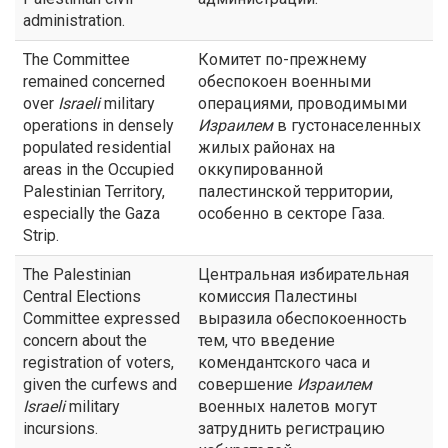
administration.
The Committee
Комитет по-прежнему
remained concerned
обеспокоен военными
over
Israeli
military
операциями, проводимыми
operations in densely
Израилем
в густонаселенных
populated residential
жилых районах на
areas in the Occupied
оккупированной
Palestinian Territory,
палестинской территории,
especially the Gaza
особенно в секторе Газа.
Strip.
The Palestinian
Центральная избирательная
Central Elections
комиссия Палестины
Committee expressed
выразила обеспокоенность
concern about the
тем, что введение
registration of voters,
комендантского часа и
given the curfews and
совершение
Израилем
Israeli
military
военных налетов могут
incursions.
затруднить регистрацию