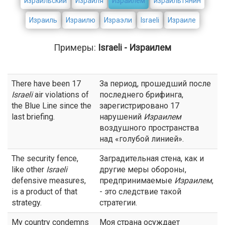
израильский
Израиля
Израилем
израильтянин
Израиль
Израилю
Израэли
Israeli
Израиле
Примеры:
Israeli - Израилем
There have been 17
За период, прошедший после
Israeli
air violations of
последнего брифинга,
the Blue Line since the
зарегистрировано 17
last briefing.
нарушений
Израилем
воздушного пространства
над «голубой линией».
The security fence,
Заградительная стена, как и
like other
Israeli
другие меры обороны,
defensive measures,
предпринимаемые
Израилем
,
is a product of that
- это следствие такой
strategy.
стратегии.
My country condemns
Моя страна осуждает