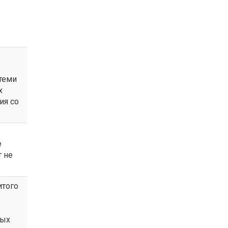
теми
х
ия со
е
т не
итого
ных