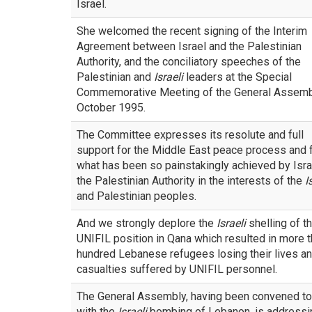
Israel.
She welcomed the recent signing of the Interim
Agreement between Israel and the Palestinian
Authority, and the conciliatory speeches of the
Palestinian and
Israeli
leaders at the Special
Commemorative Meeting of the General Assemb
October 1995.
The Committee expresses its resolute and full
support for the Middle East peace process and 
what has been so painstakingly achieved by Isra
the Palestinian Authority in the interests of the
I
and Palestinian peoples.
And we strongly deplore the
Israeli
shelling of t
UNIFIL position in Qana which resulted in more t
hundred Lebanese refugees losing their lives an
casualties suffered by UNIFIL personnel.
The General Assembly, having been convened to
with the
Israeli
bombing of Lebanon, is addressi