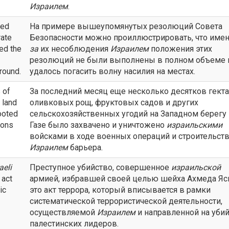
Израилем
.
ned
На примере вышеупомянутых резолюций Совета
rate
Безопасности можно проиллюстрировать, что име
ed the
за
их несоблюдения
Израилем
положения этих
резолюций не были выполнены в полном объеме 
round.
удалось погасить волну насилия на местах.
 of
За последний месяц еще несколько десятков гект
 land
оливковых рощ, фруктовых садов и других
ooted
сельскохозяйственных угодий на Западном берегу 
ions
Газе было захвачено и уничтожено
израильскими
войсками в ходе военных операций и строительст
Израилем
барьера.
aeli
Преступное убийство, совершенное
израильской
 act
армией, избравшей своей целью шейха Ахмеда Яс
ic
это акт террора, который вписывается в рамки
систематической террористической деятельности,
осуществляемой
Израилем
и направленной на уби
палестинских лидеров.