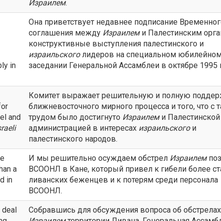
Израилем
.
Она приветствует недавнее подписание Временног
соглашения между
Израилем
и Палестинским орга
конструктивные выступления палестинского и
израильского
лидеров на специальном юбилейно
ly in
заседании Генеральной Ассамблеи в октябре 1995 
Комитет выражает решительную и полную подде
for
ближневосточного мирного процесса и того, что с 
el and
трудом было достигнуто
Израилем
и Палестинской
sraeli
администрацией в интересах
израильского
и
палестинского народов.
he
И мы решительно осуждаем обстрел
Израилем
поз
han a
ВСООНЛ в Кане, который привел к гибели более ст
d in
ливанских беженцев и к потерям среди персонала
ВСООНЛ.
 deal
Собравшись для обсуждения вопроса об обстрелах
ng
Израилем
территории Ливана, Генеральная Ассамб