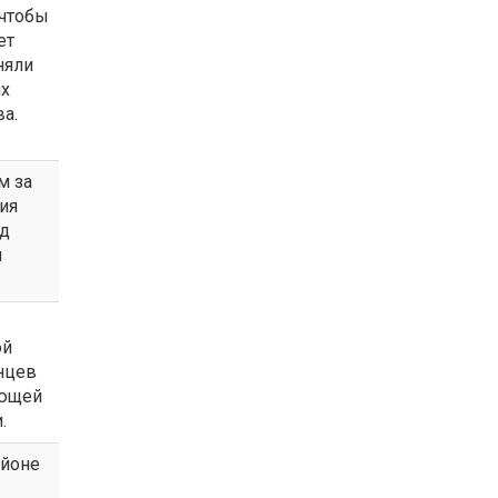
 чтобы
ет
няли
их
а.
м за
ия
од
я
ой
нцев
яющей
.
айоне