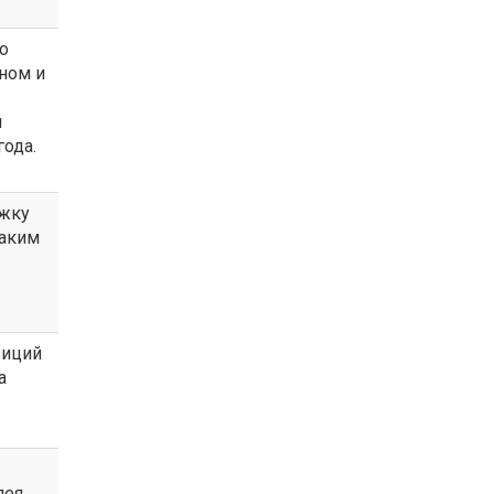
о
ном и
м
года.
ржку
таким
иций
а
лея