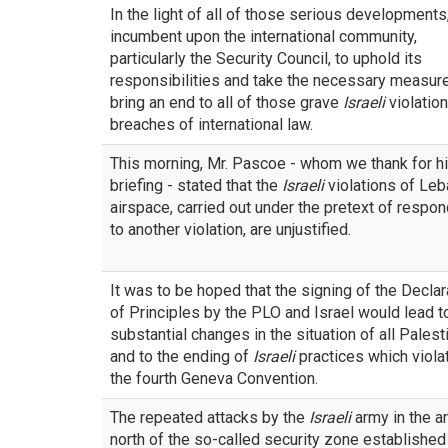
In the light of all of those serious developments, 
incumbent upon the international community,
particularly the Security Council, to uphold its
responsibilities and take the necessary measur
bring an end to all of those grave
Israeli
violatio
breaches of international law.
This morning, Mr. Pascoe - whom we thank for h
briefing - stated that the
Israeli
violations of Le
airspace, carried out under the pretext of respo
to another violation, are unjustified.
It was to be hoped that the signing of the Declar
of Principles by the PLO and Israel would lead t
substantial changes in the situation of all Palest
and to the ending of
Israeli
practices which viola
the fourth Geneva Convention.
The repeated attacks by the
Israeli
army in the a
north of the so-called security zone established