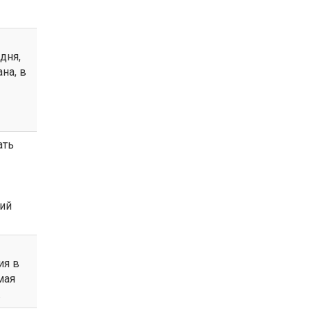
дня,
на, в
ать
ий
ия в
мая
.