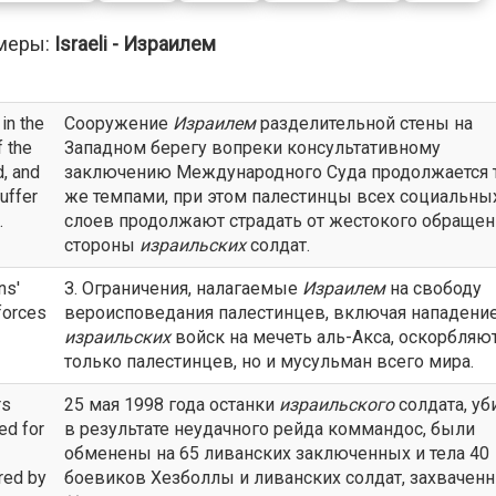
меры:
Israeli - Израилем
in the
Сооружение
Израилем
разделительной стены на
f the
Западном берегу вопреки консультативному
d, and
заключению Международного Суда продолжается 
suffer
же темпами, при этом палестинцы всех социальны
.
слоев продолжают страдать от жестокого обращен
стороны
израильских
солдат.
ns'
З. Ограничения, налагаемые
Израилем
на свободу
forces
вероисповедания палестинцев, включая нападени
израильских
войск на мечеть аль-Акса, оскорбляю
только палестинцев, но и мусульман всего мира.
rs
25 мая 1998 года останки
израильского
солдата, уб
ed for
в результате неудачного рейда коммандос, были
обменены на 65 ливанских заключенных и тела 40
red by
боевиков Хезболлы и ливанских солдат, захвачен