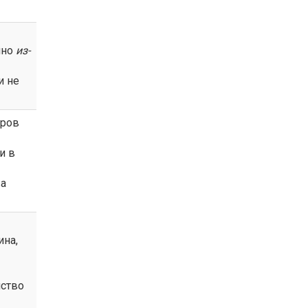
нно
из-
и не
аров
и в
ва
ина,
йство