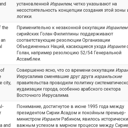
 and
установленной
Израилем
, четко указывают на
несостоятельность концепции создания этой зоны 
логики.
f the
Применительно к незаконной оккупации
Израилем
сирийских Голан Филиппины поддерживают
 an
соответствующие резолюции Организации
l
Объединенных Наций, касающиеся ухода
Израиля
Голан, например резолюцию 52/54 Генеральной
Ассамблеи.
 of
Совершенно ясно, что со времени оккупации
Изра
e
Иерусалима сменявшие друг друга
израильские
 city,
правительства проводили политику систематическ
иудаизации города, особенно арабского сектора
Восточного Иерусалима.
l-
Понимание, достигнутое в июне 1995 года между
r
президентом Сирии Асадом и покойным премьер-
министром
Израиля
Рабином, явилось исторически
ia and
важным успехом в мирном процессе между Сирие