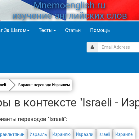
Mnemoenglish.ru
изучение английских слов
г За Шагом
Тесты
Статьи
Помощь
aeli
Вариант перевода
Израилем
 в контексте "Israeli - И
ианты переводов "Israeli":
зраильтянин
Израиль
Израилю
Израэли
Israeli
Израиле