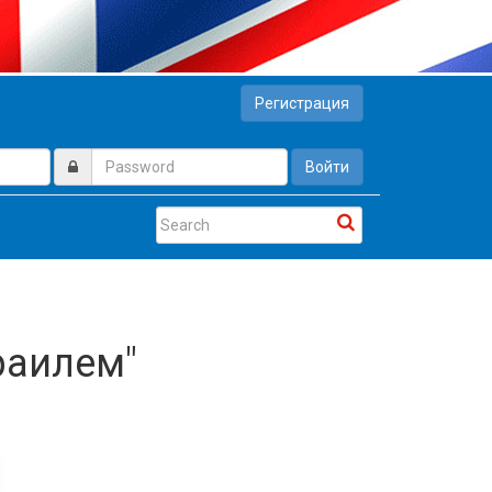
Регистрация
Войти
зраилем"