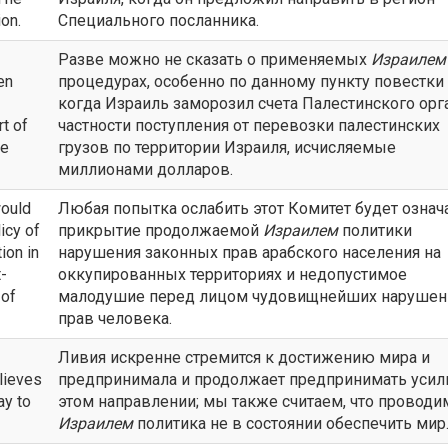
on.
Специального посланника.
Разве можно не сказать о применяемых
Израилем
en
процедурах, особенно по данному пункту повестки 
когда Израиль заморозил счета Палестинского орга
rt of
частности поступления от перевозки палестинских
he
грузов по территории Израиля, исчисляемые
миллионами долларов.
would
Любая попытка ослабить этот Комитет будет означ
icy of
прикрытие продолжаемой
Израилем
политики
ion in
нарушения законных прав арабского населения на
t-
оккупированных территориях и недопустимое
 of
малодушие перед лицом чудовищнейших нарушен
прав человека.
Ливия искренне стремится к достижению мира и
lieves
предпринимала и продолжает предпринимать усил
ay to
этом направлении; мы также считаем, что проводи
Израилем
политика не в состоянии обеспечить мир