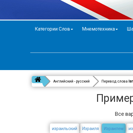
Категории Слов
Мнемотехника
Ша
Английский - русский
Перевод слова
Isr
Примеры
Все вар
израильский
Израиля
Израилем
и