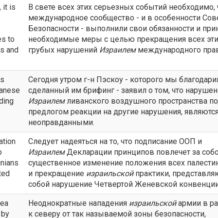
it is
В свете всех этих серьезных событий необходимо,
международное сообщество - и в особенности Сов
Безопасности - выполнили свои обязанности и при
es to
необходимые меры с целью прекращения всех эт
ns and
грубых нарушений
Израилем
международного прав
is
Сегодня утром г-н Пэскоу - которого мы благодари
banese
сделанный им брифинг - заявил о том, что нарушен
nding
Израилем
ливанского воздушного пространства п
предлогом реакции на другие нарушения, являютс
неоправданными.
ation
Следует надеяться на то, что подписание ООП и
o
Израилем
Декларации принципов повлечет за соб
inians
существенное изменение положения всех палести
ted
и прекращение
израильской
практики, представл
собой нарушение Четвертой Женевской конвенции
rea
Неоднократные нападения
израильской
армии в р
 by
к северу от так называемой зоны безопасности,