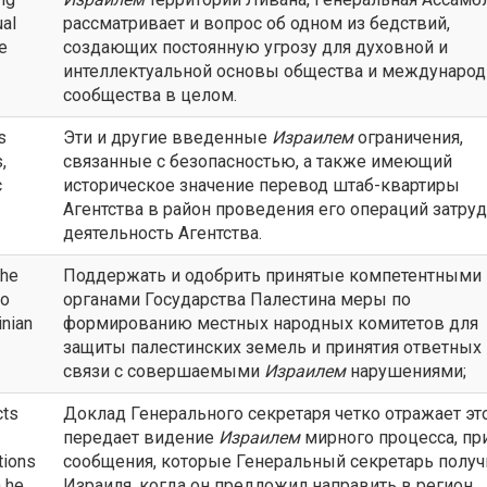
ual
рассматривает и вопрос об одном из бедствий,
he
создающих постоянную угрозу для духовной и
интеллектуальной основы общества и международ
сообщества в целом.
s
Эти и другие введенные
Израилем
ограничения,
,
связанные с безопасностью, а также имеющий
c
историческое значение перевод штаб-квартиры
Агентства в район проведения его операций затру
деятельность Агентства.
the
Поддержать и одобрить принятые компетентными
to
органами Государства Палестина меры по
inian
формированию местных народных комитетов для
защиты палестинских земель и принятия ответных
связи с совершаемыми
Израилем
нарушениями;
cts
Доклад Генерального секретаря четко отражает эт
передает видение
Израилем
мирного процесса, пр
tions
сообщения, которые Генеральный секретарь получ
n he
Израиля, когда он предложил направить в регион