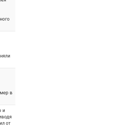
ного
дняли
 мер в
о и
иводя
ил от