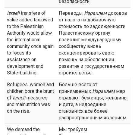
безопасности.
Israeli
transfers of
Переводы
Израилем
доходов
value added tax owed
от налога на добавочную
to the Palestinian
стоимость по задолженности
Authority would allow
Палестинскому органу
the international
позволит международному
community once again
сообществу вновь
to focus its
сконцентрировать свою
assistance on
помощь на обеспечении
development and
развития и государственном
State-building.
строительстве.
Refugees, women and
Больше всего от
children bore the brunt
принимаемых
Израилем
мер
of
Israeli
measures
страдают беженцы, женщины
and malnutrition was
и дети, а недоедание
on the rise.
становится все более
распространенным явлением.
We demand the
Мы требуем