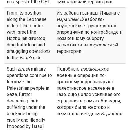
in respect of the OPT.
палестинской территории.
From its position
Из района границы Ливана с
along the Lebanese
Израилем
«Хезболла»
side of the border
осуществляет руководство
with Israel, the
операциями по контрабанде и
Hezbollah directed
незаконному обороту
drug trafficking and
наркотиков на
израильской
smuggling operations
территории.
to the
Israeli
side.
Such
Israeli
military
Подобные
израильские
operations continue to
военные операции по-
terrorize the
прежнему терроризируют
Palestinian people in
палестинское население в
Gaza, further
Газе, еще более усиливая его
deepening their
страдания в рамках блокады,
suffering under the
которая была жестоко и
blockade being
незаконно введена
Израилем
.
cruelly and illegally
imposed by Israel.