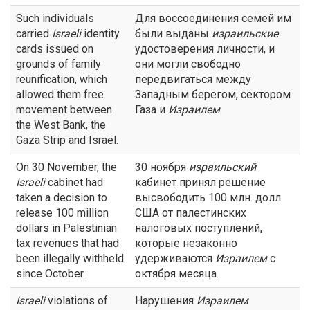
Such individuals
Для воссоединения семей им
carried
Israeli
identity
были выданы
израильские
cards issued on
удостоверения личности, и
grounds of family
они могли свободно
reunification, which
передвигаться между
allowed them free
Западным берегом, сектором
movement between
Газа и
Израилем
.
the West Bank, the
Gaza Strip and Israel.
On 30 November, the
30 ноября
израильский
Israeli
cabinet had
кабинет принял решение
taken a decision to
высвободить 100 млн. долл.
release 100 million
США от палестинских
dollars in Palestinian
налоговых поступлений,
tax revenues that had
которые незаконно
been illegally withheld
удерживаются
Израилем
с
since October.
октября месяца.
Israeli
violations of
Нарушения
Израилем