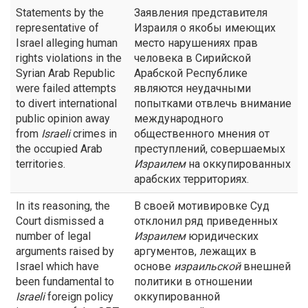
Statements by the
Заявления представителя
representative of
Израиля о якобы имеющих
Israel alleging human
место нарушениях прав
rights violations in the
человека в Сирийской
Syrian Arab Republic
Арабской Республике
were failed attempts
являются неудачными
to divert international
попытками отвлечь внимание
public opinion away
международного
from
Israeli
crimes in
общественного мнения от
the occupied Arab
преступлений, совершаемых
territories.
Израилем
на оккупированных
арабских территориях.
In its reasoning, the
В своей мотивировке Суд
Court dismissed a
отклонил ряд приведенных
number of legal
Израилем
юридических
arguments raised by
аргументов, лежащих в
Israel which have
основе
израильской
внешней
been fundamental to
политики в отношении
Israeli
foreign policy
оккупированной