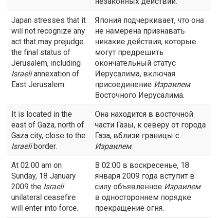
незаконных действий.
Japan stresses that it
Япония подчеркивает, что она
will not recognize any
не намерена признавать
act that may prejudge
никакие действия, которые
the final status of
могут предрешить
Jerusalem, including
окончательный статус
Israeli
annexation of
Иерусалима, включая
East Jerusalem.
присоединение
Израилем
Восточного Иерусалима.
It is located in the
Она находится в восточной
east of Gaza, north of
части Газы, к северу от города
Gaza city, close to the
Газа, вблизи границы с
Israeli
border.
Израилем
.
At 02:00 am on
В 02:00 в воскресенье, 18
Sunday, 18 January
января 2009 года вступит в
2009 the
Israeli
силу объявленное
Израилем
unilateral ceasefire
в одностороннем порядке
will enter into force.
прекращение огня.