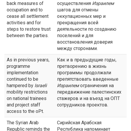
back measures of
осуществления
Израилем
occupation and to
шагов для отмены
cease all settlement
оккупационных мер и
activities and for
прекращения всей
steps to restore trust
деятельности по созданию
between the parties.
поселений и для
восстановления доверия
между сторонами.
As in previous years,
Как и в предыдущие годы,
programme
претворению в жизнь
implementation
программы продолжали
continued to be
препятствовать введенные
hampered by
Israeli
Израилем
ограничения на
mobility restrictions
передвижение палестинских
on national trainees
стажеров и на въезд на ОПТ
and project staff
сотрудников проектов.
access to the oPt.
The Syrian Arab
Сирийская Арабская
Republic reminds the
Республика напоминает