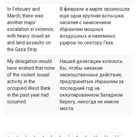
In February and
В феврале и марте произошла
March, there was
еще одна крупная вспышка
another major
насилия с нанесением
escalation in violence,
Израилем
мощных
with heavy
Israeli
air
воздушных и наземных
and land assaults on
ударов по сектору Газа.
the Gaza Strip.
My delegation would
Нашей делегации хотелось
have wished that none
бы, чтобы никакие
of the violent
Israeli
насильственные действия,
activity in the
предпринятые
Израилем
за
occupied West Bank
последний год на
in the past year had
оккупированном Западном
occurred.
берегу, никогда не имели
места.