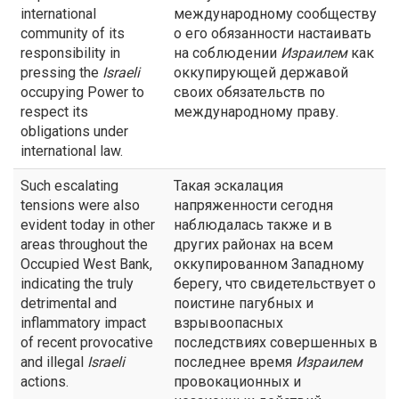
international
международному сообществу
community of its
о его обязанности настаивать
responsibility in
на соблюдении
Израилем
как
pressing the
Israeli
оккупирующей державой
occupying Power to
своих обязательств по
respect its
международному праву.
obligations under
international law.
Such escalating
Такая эскалация
tensions were also
напряженности сегодня
evident today in other
наблюдалась также и в
areas throughout the
других районах на всем
Occupied West Bank,
оккупированном Западному
indicating the truly
берегу, что свидетельствует о
detrimental and
поистине пагубных и
inflammatory impact
взрывоопасных
of recent provocative
последствиях совершенных в
and illegal
Israeli
последнее время
Израилем
actions.
провокационных и