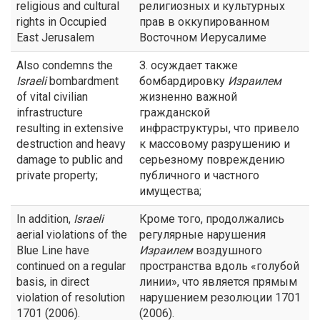
religious and cultural
религиозных и культурных
rights in Occupied
прав в оккупированном
East Jerusalem
Восточном Иерусалиме
Also condemns the
З. осуждает также
Israeli
bombardment
бомбардировку
Израилем
of vital civilian
жизненно важной
infrastructure
гражданской
resulting in extensive
инфраструктуры, что привело
destruction and heavy
к массовому разрушению и
damage to public and
серьезному повреждению
private property;
публичного и частного
имущества;
In addition,
Israeli
Кроме того, продолжались
aerial violations of the
регулярные нарушения
Blue Line have
Израилем
воздушного
continued on a regular
пространства вдоль «голубой
basis, in direct
линии», что является прямым
violation of resolution
нарушением резолюции 1701
1701 (2006).
(2006).