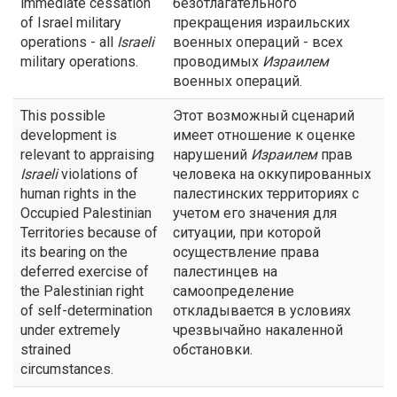
immediate cessation
безотлагательного
of Israel military
прекращения израильских
operations - all
Israeli
военных операций - всех
military operations.
проводимых
Израилем
военных операций.
This possible
Этот возможный сценарий
development is
имеет отношение к оценке
relevant to appraising
нарушений
Израилем
прав
Israeli
violations of
человека на оккупированных
human rights in the
палестинских территориях с
Occupied Palestinian
учетом его значения для
Territories because of
ситуации, при которой
its bearing on the
осуществление права
deferred exercise of
палестинцев на
the Palestinian right
самоопределение
of self-determination
откладывается в условиях
under extremely
чрезвычайно накаленной
strained
обстановки.
circumstances.