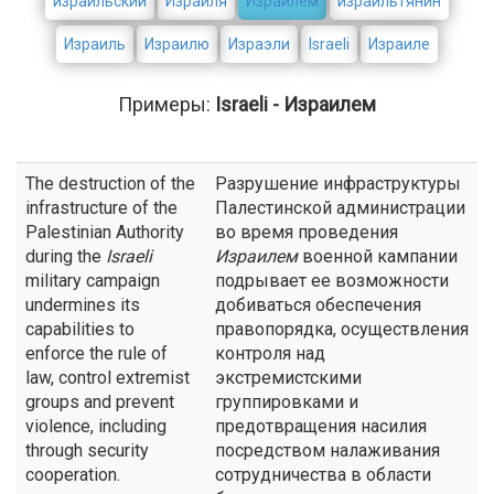
израильский
Израиля
Израилем
израильтянин
Израиль
Израилю
Израэли
Israeli
Израиле
Примеры:
Israeli - Израилем
The destruction of the
Разрушение инфраструктуры
infrastructure of the
Палестинской администрации
Palestinian Authority
во время проведения
during the
Israeli
Израилем
военной кампании
military campaign
подрывает ее возможности
undermines its
добиваться обеспечения
capabilities to
правопорядка, осуществления
enforce the rule of
контроля над
law, control extremist
экстремистскими
groups and prevent
группировками и
violence, including
предотвращения насилия
through security
посредством налаживания
cooperation.
сотрудничества в области