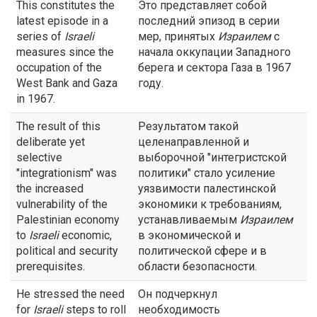
This constitutes the
Это представляет собой
latest episode in a
последний эпизод в серии
series of
Israeli
мер, принятых
Израилем
с
measures since the
начала оккупации Западного
occupation of the
берега и сектора Газа в 1967
West Bank and Gaza
году.
in 1967.
The result of this
Результатом такой
deliberate yet
целенаправленной и
selective
выборочной "интегристской
"integrationism" was
политики" стало усиление
the increased
уязвимости палестинской
vulnerability of the
экономики к требованиям,
Palestinian economy
устанавливаемым
Израилем
to
Israeli
economic,
в экономической и
political and security
политической сфере и в
prerequisites.
области безопасности.
He stressed the need
Он подчеркнул
for
Israeli
steps to roll
необходимость