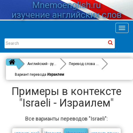
Mnemoenglish.ru
изучение английских слов
Toggl
navig
Английский - русский
Перевод слова
Israeli
Вариант перевода
Израилем
Примеры в контексте
"Israeli - Израилем"
Все варианты переводов "Israeli":