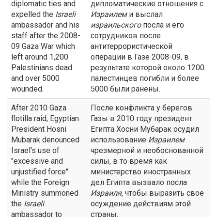
diplomatic ties and
дипломатические отношения с
expelled the
Israeli
Израилем
и выслал
ambassador and his
израильского
посла и его
staff after the 2008-
сотрудников после
09 Gaza War which
антитеррористической
left around 1,200
операции в Газе 2008-09, в
Palestinians dead
результате которой около 1200
and over 5000
палестинцев погибли и более
wounded.
5000 были ранены.
After 2010 Gaza
После конфликта у берегов
flotilla raid, Egyptian
Газы в 2010 году президент
President Hosni
Египта Хосни Мубарак осудил
Mubarak denounced
использование
Израилем
Israel's use of
чрезмерной и необоснованной
"excessive and
силы, в то время как
unjustified force"
министерство иностранных
while the Foreign
дел Египта вызвало посла
Ministry summoned
Израиля
, чтобы выразить свое
the
Israeli
осуждение действиям этой
ambassador to
страны.