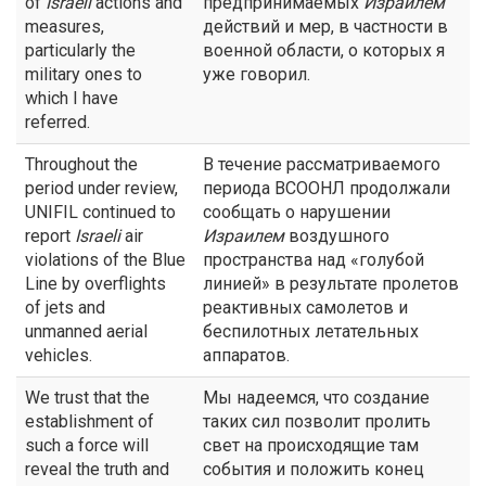
of
Israeli
actions and
предпринимаемых
Израилем
measures,
действий и мер, в частности в
particularly the
военной области, о которых я
military ones to
уже говорил.
which I have
referred.
Throughout the
В течение рассматриваемого
period under review,
периода ВСООНЛ продолжали
UNIFIL continued to
сообщать о нарушении
report
Israeli
air
Израилем
воздушного
violations of the Blue
пространства над «голубой
Line by overflights
линией» в результате пролетов
of jets and
реактивных самолетов и
unmanned aerial
беспилотных летательных
vehicles.
аппаратов.
We trust that the
Мы надеемся, что создание
establishment of
таких сил позволит пролить
such a force will
свет на происходящие там
reveal the truth and
события и положить конец