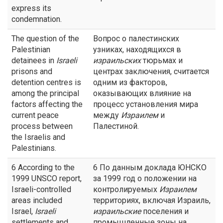
express its
condemnation.
The question of the
Вопрос о палестинских
Palestinian
узниках, находящихся в
detainees in
Israeli
израильских
тюрьмах и
prisons and
центрах заключения, считается
detention centres is
одним из факторов,
among the principal
оказывающих влияние на
factors affecting the
процесс установления мира
current peace
между
Израилем
и
process between
Палестиной.
the Israelis and
Palestinians.
6 According to the
6 По данным доклада ЮНСКО
1999 UNSCO report,
за 1999 год о положении на
Israeli-controlled
контролируемых
Израилем
areas included
территориях, включая Израиль,
Israel,
Israeli
израильские
поселения и
settlements and
промышленные зоны на