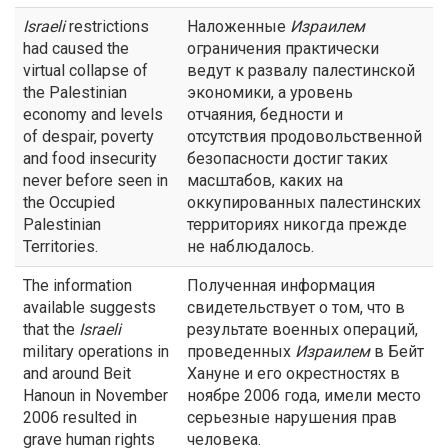
Israeli
restrictions
Наложенные
Израилем
had caused the
ограничения практически
virtual collapse of
ведут к развалу палестинской
the Palestinian
экономики, а уровень
economy and levels
отчаяния, бедности и
of despair, poverty
отсутствия продовольственной
and food insecurity
безопасности достиг таких
never before seen in
масштабов, каких на
the Occupied
оккупированных палестинских
Palestinian
территориях никогда прежде
Territories.
не наблюдалось.
The information
Полученная информация
available suggests
свидетельствует о том, что в
that the
Israeli
результате военных операций,
military operations in
проведенных
Израилем
в Бейт
and around Beit
Хануне и его окрестностях в
Hanoun in November
ноябре 2006 года, имели место
2006 resulted in
серьезные нарушения прав
grave human rights
человека.