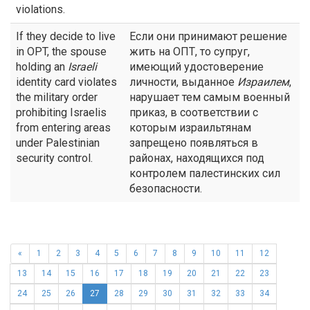
violations.
If they decide to live
Если они принимают решение
in OPT, the spouse
жить на ОПТ, то супруг,
holding an
Israeli
имеющий удостоверение
identity card violates
личности, выданное
Израилем
,
the military order
нарушает тем самым военный
prohibiting Israelis
приказ, в соответствии с
from entering areas
которым израильтянам
under Palestinian
запрещено появляться в
security control.
районах, находящихся под
контролем палестинских сил
безопасности.
«
1
2
3
4
5
6
7
8
9
10
11
12
13
14
15
16
17
18
19
20
21
22
23
24
25
26
27
28
29
30
31
32
33
34