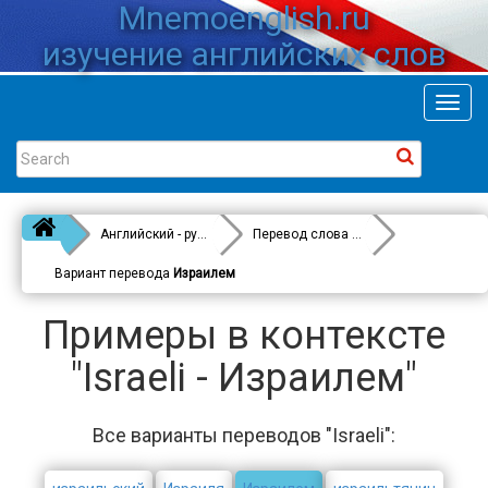
Mnemoenglish.ru
изучение английских слов
Toggl
navig
Английский - русский
Перевод слова
Israeli
Вариант перевода
Израилем
Примеры в контексте
"Israeli - Израилем"
Все варианты переводов "Israeli":