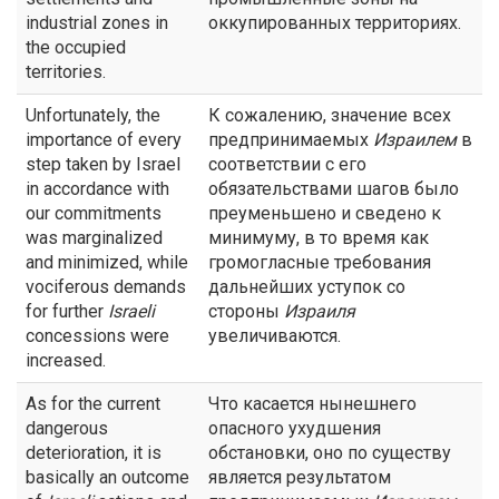
industrial zones in
оккупированных территориях.
the occupied
territories.
Unfortunately, the
К сожалению, значение всех
importance of every
предпринимаемых
Израилем
в
step taken by Israel
соответствии с его
in accordance with
обязательствами шагов было
our commitments
преуменьшено и сведено к
was marginalized
минимуму, в то время как
and minimized, while
громогласные требования
vociferous demands
дальнейших уступок со
for further
Israeli
стороны
Израиля
concessions were
увеличиваются.
increased.
As for the current
Что касается нынешнего
dangerous
опасного ухудшения
deterioration, it is
обстановки, оно по существу
basically an outcome
является результатом