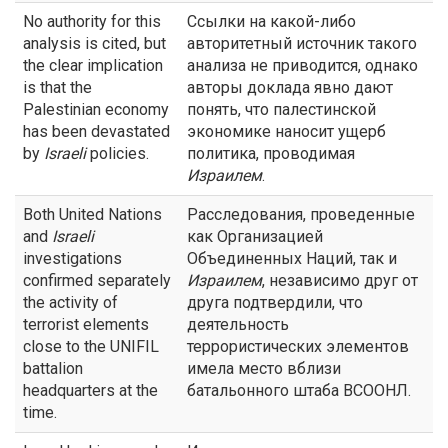
No authority for this
Ссылки на какой-либо
analysis is cited, but
авторитетный источник такого
the clear implication
анализа не приводится, однако
is that the
авторы доклада явно дают
Palestinian economy
понять, что палестинской
has been devastated
экономике наносит ущерб
by
Israeli
policies.
политика, проводимая
Израилем
.
Both United Nations
Расследования, проведенные
and
Israeli
как Организацией
investigations
Объединенных Наций, так и
confirmed separately
Израилем
, независимо друг от
the activity of
друга подтвердили, что
terrorist elements
деятельность
close to the UNIFIL
террористических элементов
battalion
имела место вблизи
headquarters at the
батальонного штаба ВСООНЛ.
time.