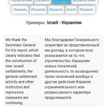
израильский
Израиля
Израилем
израильтянин
Израиль
Израилю
Израэли
Israeli
Израиле
Примеры:
Israeli - Израилем
We thank the
Мы благодарим Генерального
Secretary-General
секретаря за представленный
for his report, which
им доклад, в котором ясно
clearly indicates that
указывается на то, что
the construction of
строительство
Израилем
new
Israeli
новых поселений,
settlements, the
деятельность по возведению
general settlement
таких поселений вообще и
activity and other
другие действия Израиля
restrictive and
ограничительного или
repressive
репрессивного характера
measures are
продолжаются.
continuing.