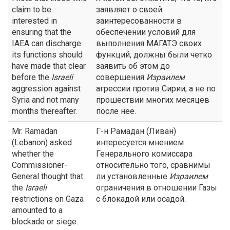
claim to be
заявляет о своей
interested in
заинтересованности в
ensuring that the
обеспечении условий для
IAEA can discharge
выполнения МАГАТЭ своих
its functions should
функций, должны были четко
have made that clear
заявить об этом до
before the
Israeli
совершения
Израилем
aggression against
агрессии против Сирии, а не по
Syria and not many
прошествии многих месяцев
months thereafter.
после нее.
Mr. Ramadan
Г-н Рамадан (Ливан)
(Lebanon) asked
интересуется мнением
whether the
Генерального комиссара
Commissioner-
относительно того, сравнимы
General thought that
ли установленные
Израилем
the
Israeli
ограничения в отношении Газы
restrictions on Gaza
с блокадой или осадой.
amounted to a
blockade or siege.