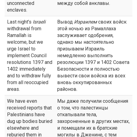
unconnected
между собой анклавы.
enclaves.
Last night's
Israeli
Вывод
Израилем
своих войск
withdrawal from
этой ночью из Рамаллаха
Ramallah is
заслуживает одобрения,
welcome, but we
однако мы настоятельно
urge Israel to
призываем Израиль
implement Council
немедленно выполнить
resolutions 1397 and
резолюции 1397 и 1402 Совета
1402 immediately
Безопасности и полностью
and to withdraw fully
вывести свои войска из всех
from all reoccupied
вновь оккупированных
areas.
районов.
We have even
Мы даже получили сообщения
received reports that
о том, что палестинцы
Palestinians have
откапывали тела,
dug up bodies buried
захороненные в других местах,
elsewhere and
и помещали их в братские
reburied them in
могилы в Дженине, с тем