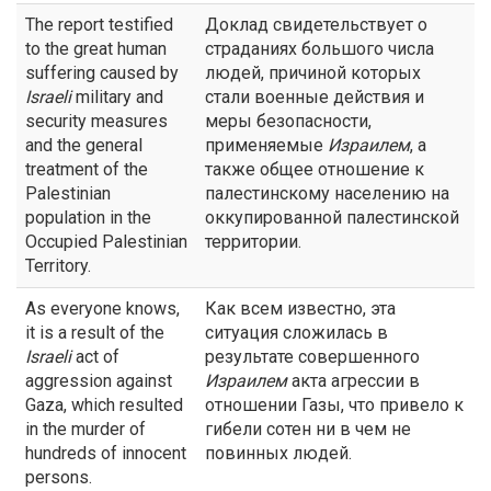
The report testified
Доклад свидетельствует о
to the great human
страданиях большого числа
suffering caused by
людей, причиной которых
Israeli
military and
стали военные действия и
security measures
меры безопасности,
and the general
применяемые
Израилем
, а
treatment of the
также общее отношение к
Palestinian
палестинскому населению на
population in the
оккупированной палестинской
Occupied Palestinian
территории.
Territory.
As everyone knows,
Как всем известно, эта
it is a result of the
ситуация сложилась в
Israeli
act of
результате совершенного
aggression against
Израилем
акта агрессии в
Gaza, which resulted
отношении Газы, что привело к
in the murder of
гибели сотен ни в чем не
hundreds of innocent
повинных людей.
persons.