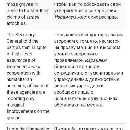
mass graves in
чтобы как-то обосновать свои
Jenin to bolster their
утверждения о совершении
claims of
Israeli
Израилем
жестоких расправ.
atrocities.
The Secretary-
Генеральный секретарь заявил
General told the
сторонам о том, что, несмотря
parties that, in spite
на прозвучавшие на высоком
of high-level
уровне заверения о
assurances of
проявляемой
Израилем
increased
Israeli
большей готовности
cooperation with
сотрудничать с гуманитарными
humanitarian
учреждениями, должностные
agencies, officials of
лица этих учреждений
these agencies are
сообщают лишь о
reporting only
незначительных улучшениях
marginal
обстановки на местах.
improvements on the
ground.
I note that those who
Я хотел бы отметить, что те, кто