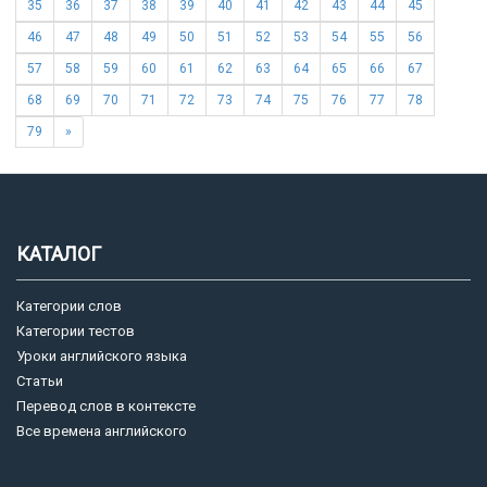
35
36
37
38
39
40
41
42
43
44
45
46
47
48
49
50
51
52
53
54
55
56
57
58
59
60
61
62
63
64
65
66
67
68
69
70
71
72
73
74
75
76
77
78
79
»
КАТАЛОГ
Категории слов
Категории тестов
Уроки английского языка
Статьи
Перевод слов в контексте
Все времена английского