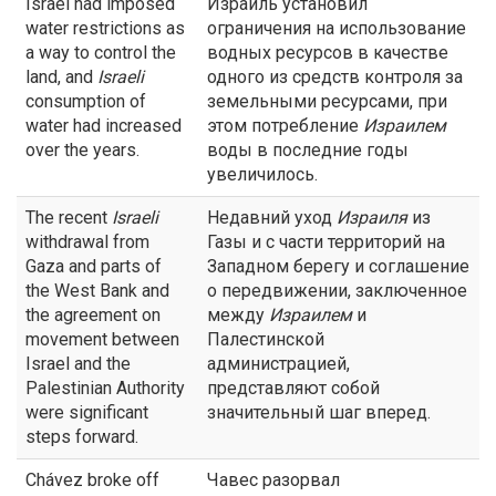
Israel had imposed
Израиль установил
water restrictions as
ограничения на использование
a way to control the
водных ресурсов в качестве
land, and
Israeli
одного из средств контроля за
consumption of
земельными ресурсами, при
water had increased
этом потребление
Израилем
over the years.
воды в последние годы
увеличилось.
The recent
Israeli
Недавний уход
Израиля
из
withdrawal from
Газы и с части территорий на
Gaza and parts of
Западном берегу и соглашение
the West Bank and
о передвижении, заключенное
the agreement on
между
Израилем
и
movement between
Палестинской
Israel and the
администрацией,
Palestinian Authority
представляют собой
were significant
значительный шаг вперед.
steps forward.
Chávez broke off
Чавес разорвал