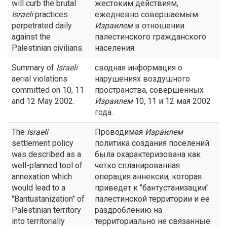
will curb the brutal
жестоким действиям,
Israeli
practices
ежедневно совершаемым
perpetrated daily
Израилем
в отношении
against the
палестинского гражданского
Palestinian civilians.
населения.
Summary of
Israeli
сводная информация о
aerial violations
нарушениях воздушного
committed on 10, 11
пространства, совершенных
and 12 May 2002.
Израилем
10, 11 и 12 мая 2002
года.
The
Israeli
Проводимая
Израилем
settlement policy
политика создания поселений
was described as a
была охарактеризована как
well-planned tool of
четко спланированная
annexation which
операция аннексии, которая
would lead to a
приведет к "бантустанизации"
"Bantustanization" of
палестинской территории и ее
Palestinian territory
раздроблению на
into territorially
территориально не связанные