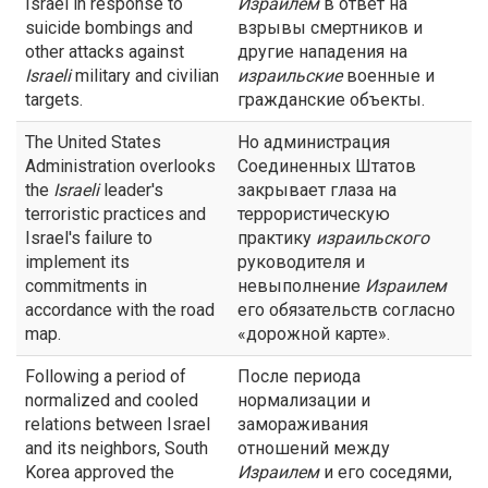
Israel in response to
Израилем
в ответ на
suicide bombings and
взрывы смертников и
other attacks against
другие нападения на
Israeli
military and civilian
израильские
военные и
targets.
гражданские объекты.
The United States
Но администрация
Administration overlooks
Соединенных Штатов
the
Israeli
leader's
закрывает глаза на
terroristic practices and
террористическую
Israel's failure to
практику
израильского
implement its
руководителя и
commitments in
невыполнение
Израилем
accordance with the road
его обязательств согласно
map.
«дорожной карте».
Following a period of
После периода
normalized and cooled
нормализации и
relations between Israel
замораживания
and its neighbors, South
отношений между
Korea approved the
Израилем
и его соседями,