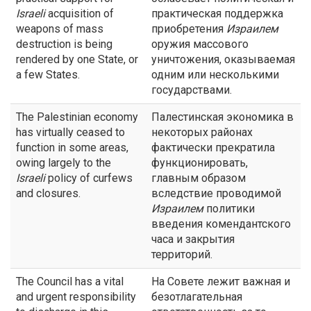
Israeli
acquisition of
практическая поддержка
weapons of mass
приобретения
Израилем
destruction is being
оружия массового
rendered by one State, or
уничтожения, оказываемая
a few States.
одним или несколькими
государствами.
The Palestinian economy
Палестинская экономика в
has virtually ceased to
некоторых районах
function in some areas,
фактически прекратила
owing largely to the
функционировать,
Israeli
policy of curfews
главным образом
and closures.
вследствие проводимой
Израилем
политики
введения комендантского
часа и закрытия
территорий.
The Council has a vital
На Совете лежит важная и
and urgent responsibility
безотлагательная