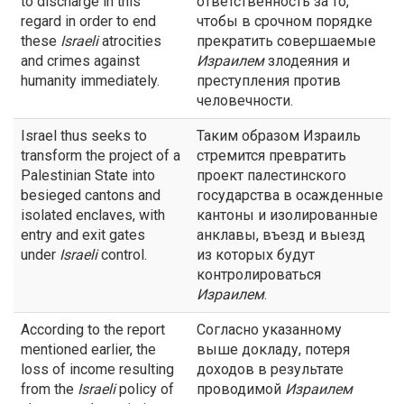
to discharge in this
ответственность за то,
regard in order to end
чтобы в срочном порядке
these
Israeli
atrocities
прекратить совершаемые
and crimes against
Израилем
злодеяния и
humanity immediately.
преступления против
человечности.
Israel thus seeks to
Таким образом Израиль
transform the project of a
стремится превратить
Palestinian State into
проект палестинского
besieged cantons and
государства в осажденные
isolated enclaves, with
кантоны и изолированные
entry and exit gates
анклавы, въезд и выезд
under
Israeli
control.
из которых будут
контролироваться
Израилем
.
According to the report
Согласно указанному
mentioned earlier, the
выше докладу, потеря
loss of income resulting
доходов в результате
from the
Israeli
policy of
проводимой
Израилем