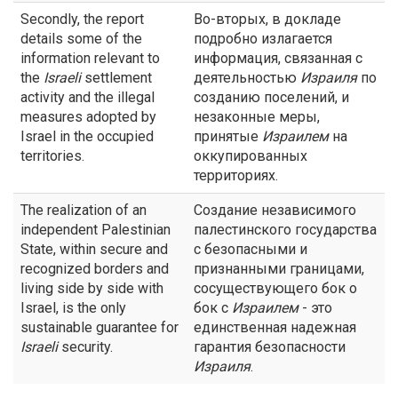
Secondly, the report
Во-вторых, в докладе
details some of the
подробно излагается
information relevant to
информация, связанная с
the
Israeli
settlement
деятельностью
Израиля
по
activity and the illegal
созданию поселений, и
measures adopted by
незаконные меры,
Israel in the occupied
принятые
Израилем
на
territories.
оккупированных
территориях.
The realization of an
Создание независимого
independent Palestinian
палестинского государства
State, within secure and
с безопасными и
recognized borders and
признанными границами,
living side by side with
сосуществующего бок о
Israel, is the only
бок с
Израилем
- это
sustainable guarantee for
единственная надежная
Israeli
security.
гарантия безопасности
Израиля
.