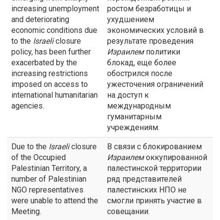
increasing unemployment
ростом безработицы и
and deteriorating
ухудшением
economic conditions due
экономических условий в
to the
Israeli
closure
результате проведения
policy, has been further
Израилем
политики
exacerbated by the
блокад, еще более
increasing restrictions
обострился после
imposed on access to
ужесточения ограничений
international humanitarian
на доступ к
agencies.
международным
гуманитарным
учреждениям.
Due to the
Israeli
closure
В связи с блокированием
of the Occupied
Израилем
оккупированной
Palestinian Territory, a
палестинской территории
number of Palestinian
ряд представителей
NGO representatives
палестинских НПО не
were unable to attend the
смогли принять участие в
Meeting.
совещании.