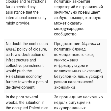
closure and restrictions
политики закрытия
far exceeded any
территорий и ограничений
assistance that the
значительно превышает
international community
любую помощь, которую
might provide.
может оказать
международное
сообщество.
No doubt the continuous
Продолжение
Израилем
Israeli
policy of closure,
политики блокад,
curfews, destruction of
комендантского часа,
infrastructure and
уничтожения
collective punishment
инфраструктуры и
would push the
коллективных наказаний,
Palestinian economy
безусловно, лишь ускорит
further towards a path of
развал палестинской
de-development.
экономики.
In the past several
За прошедшие несколько
weeks, the situation in
недель ситуация на
the occupied Palestinian
оккупированных