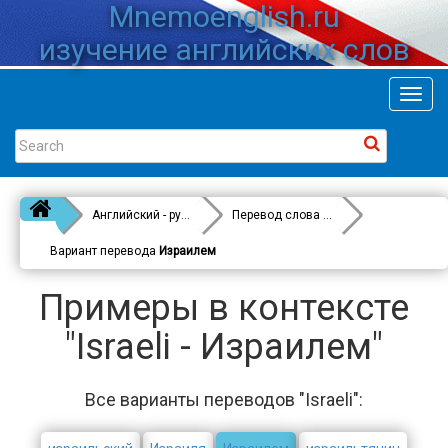
Mnemoenglish.ru
изучение английских слов
Toggl
navig
Английский - русский
Перевод слова
Israeli
Вариант перевода
Израилем
Примеры в контексте
"Israeli - Израилем"
Все варианты переводов "Israeli":