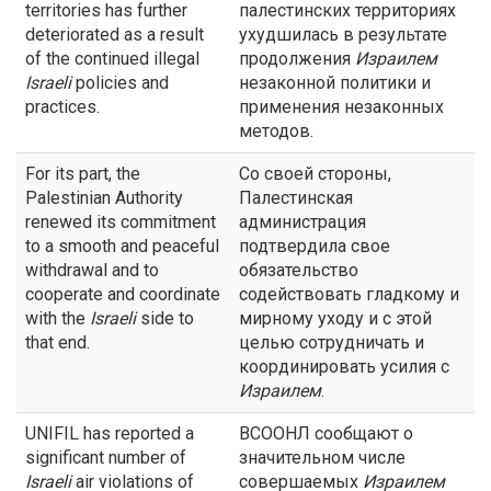
territories has further
палестинских территориях
deteriorated as a result
ухудшилась в результате
of the continued illegal
продолжения
Израилем
Israeli
policies and
незаконной политики и
practices.
применения незаконных
методов.
For its part, the
Со своей стороны,
Palestinian Authority
Палестинская
renewed its commitment
администрация
to a smooth and peaceful
подтвердила свое
withdrawal and to
обязательство
cooperate and coordinate
содействовать гладкому и
with the
Israeli
side to
мирному уходу и с этой
that end.
целью сотрудничать и
координировать усилия с
Израилем
.
UNIFIL has reported a
ВСООНЛ сообщают о
significant number of
значительном числе
Israeli
air violations of
совершаемых
Израилем