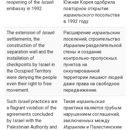
reopening of the
Israeli
Южная Корея одобрила
embassy in 1992.
повторное открытие
израильского
посольства
в 1992 году.
The extension of
Israeli
Расширение
израильских
settlements, the
поселений, строительство
construction of the
Израилем
разделительной
separation wall and the
стены и создание
installation of
контрольно-пропускных
checkpoints by Israel in
пунктов на
the Occupied Territory
оккупированной
were denying the people
территории лишают людей
even their right to free
даже права на свободное
movement.
передвижение.
Such
Israeli
practices are
Такая
израильская
a flagrant violation of the
практика является грубым
agreements concluded
нарушением соглашений,
by Israel with the
заключенных между
Palestinian Authority and
Израилем
и Палестинским