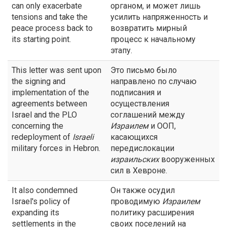
can only exacerbate
органом, и может лишь
tensions and take the
усилить напряженность и
peace process back to
возвратить мирный
its starting point.
процесс к начальному
этапу.
This letter was sent upon
Это письмо было
the signing and
направлено по случаю
implementation of the
подписания и
agreements between
осуществления
Israel and the PLO
соглашений между
concerning the
Израилем
и ООП,
redeployment of
Israeli
касающихся
military forces in Hebron.
передислокации
израильских
вооруженных
сил в Хевроне.
It also condemned
Он также осудил
Israel's policy of
проводимую
Израилем
expanding its
политику расширения
settlements in the
своих поселений на