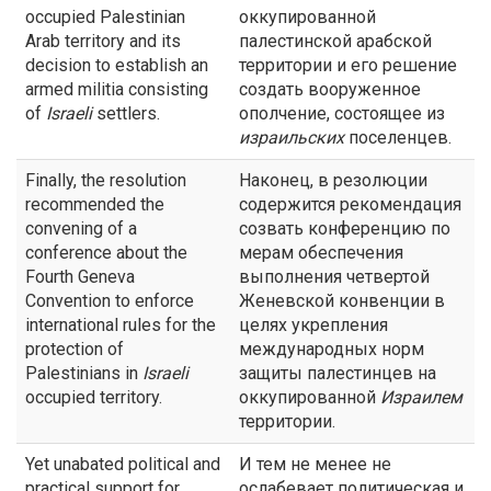
occupied Palestinian
оккупированной
Arab territory and its
палестинской арабской
decision to establish an
территории и его решение
armed militia consisting
создать вооруженное
of
Israeli
settlers.
ополчение, состоящее из
израильских
поселенцев.
Finally, the resolution
Наконец, в резолюции
recommended the
содержится рекомендация
convening of a
созвать конференцию по
conference about the
мерам обеспечения
Fourth Geneva
выполнения четвертой
Convention to enforce
Женевской конвенции в
international rules for the
целях укрепления
protection of
международных норм
Palestinians in
Israeli
защиты палестинцев на
occupied territory.
оккупированной
Израилем
территории.
Yet unabated political and
И тем не менее не
practical support for
ослабевает политическая и