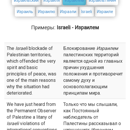
израильский
Израиля
Израилем
израильтянин
Израиль
Израилю
Израэли
Israeli
Израиле
Примеры:
Israeli - Израилем
The
Israeli
blockade of
Блокирование
Израилем
Palestinian territories,
палестинских территорий
which offended the very
является одной из главных
spirit and basic
причин ухудшения
principles of peace, was
положения и противоречит
one of the main reasons
самому духу и
why the situation had
основополагающим
deteriorated.
принципам мира.
We have just heard from
Только что мы слышали,
the Permanent Observer
как Постоянный
of Palestine a litany of
наблюдатель от
Israeli
violations of
Палестины рассказывал о
international conventions
нарушениях
Израилем