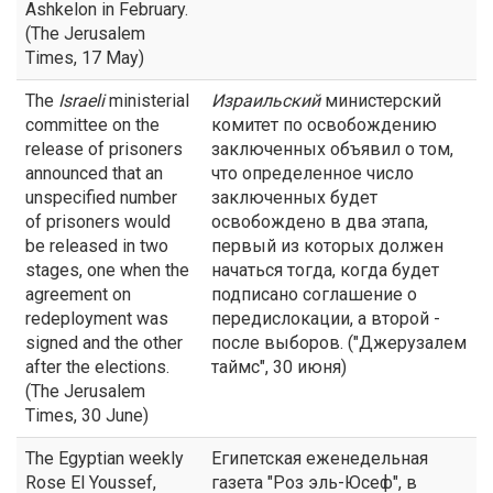
Ashkelon in February.
(The Jerusalem
Times, 17 May)
The
Israeli
ministerial
Израильский
министерский
committee on the
комитет по освобождению
release of prisoners
заключенных объявил о том,
announced that an
что определенное число
unspecified number
заключенных будет
of prisoners would
освобождено в два этапа,
be released in two
первый из которых должен
stages, one when the
начаться тогда, когда будет
agreement on
подписано соглашение о
redeployment was
передислокации, а второй -
signed and the other
после выборов. ("Джерузалем
after the elections.
таймс", 30 июня)
(The Jerusalem
Times, 30 June)
The Egyptian weekly
Египетская еженедельная
Rose El Youssef,
газета "Роз эль-Юсеф", в