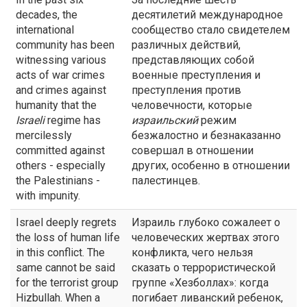
decades, the
десятилетий международное
international
сообщество стало свидетелем
community has been
различных действий,
witnessing various
представляющих собой
acts of war crimes
военные преступления и
and crimes against
преступления против
humanity that the
человечности, которые
Israeli
regime has
израильский
режим
mercilessly
безжалостно и безнаказанно
committed against
совершал в отношении
others - especially
других, особенно в отношении
the Palestinians -
палестинцев.
with impunity.
Israel deeply regrets
Израиль глубоко сожалеет о
the loss of human life
человеческих жертвах этого
in this conflict. The
конфликта, чего нельзя
same cannot be said
сказать о террористической
for the terrorist group
группе «Хезболлах»: когда
Hizbullah. When a
погибает ливанский ребенок,