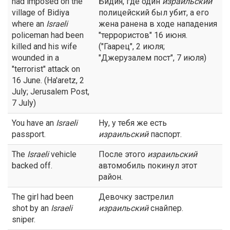
had imposed on the
Бидия, где один
израильский
village of Bidiya
полицейский был убит, а его
where an
Israeli
жена ранена в ходе нападения
policeman had been
"террористов" 16 июня.
killed and his wife
("Гаарец", 2 июля;
wounded in a
"Джерузалем пост", 7 июля)
"terrorist" attack on
16 June. (Ha'aretz, 2
July; Jerusalem Post,
7 July)
You have an
Israeli
Ну, у тебя же есть
passport.
израильский
паспорт.
The
Israeli
vehicle
После этого
израильский
backed off.
автомобиль покинул этот
район.
The girl had been
Девочку застрелил
shot by an
Israeli
израильский
снайпер.
sniper.