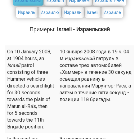
израильский
Израиля
Израилем
израильтянин
Израиль
Израилю
Израэли
Israeli
Израиле
Примеры:
Israeli - Израильский
On 10 January 2008,
10 января 2008 года в 19 ч. 04
at 1904 hours, an
м
израильский
патруль в
Israeli
patrol
составе трех автомобилей
consisting of three
«Хаммер» в течение 30 секунд
Hummer vehicles
освещал равнину в
directed a searchlight
направлении Марун-эр-Раса, а
for 30 seconds
затем в течение пяти секунд -
towards the plain of
позиции 11й бригады.
Marun al-Ra's, then
for 5 seconds
towards the 11th
Brigade position.
In the past six
За последние шесть