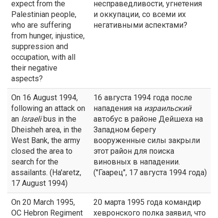
expect from the
несправедливости, угнетения
Palestinian people,
и оккупации, со всеми их
who are suffering
негативными аспектами?
from hunger, injustice,
suppression and
occupation, with all
their negative
aspects?
On 16 August 1994,
16 августа 1994 года после
following an attack on
нападения на
израильский
an
Israeli
bus in the
автобус в районе Дейшеха на
Dheisheh area, in the
Западном берегу
West Bank, the army
вооруженные силы закрыли
closed the area to
этот район для поиска
search for the
виновных в нападении.
assailants. (Ha'aretz,
("Гаарец", 17 августа 1994 года)
17 August 1994)
On 20 March 1995,
20 марта 1995 года командир
OC Hebron Regiment
хевронского полка заявил, что