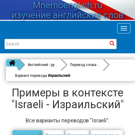
Mnemoenglish.ru
изучение английских слов
Toggl
navig
Английский - русский
Перевод слова
Israeli
Вариант перевода
Израильский
Примеры в контексте
"Israeli - Израильский"
Все варианты переводов "Israeli":