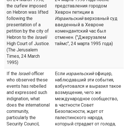
the curfew imposed
представления городом
on Hebron was lifted
Хеврон петиции в
following the
Израильский
верховный суд
presentation of a
введенный в Хевроне
petition by the city of
комендантский час был
Hebron to the
Israeli
отменен. ("Джерузалем
High Court of Justice.
таймс", 24 марта 1995 года)
(The Jerusalem
Times, 24 March
1995)
If the
Israeli
officer
Если
израильский
офицер,
who observed these
наблюдавший эти события,
events has rebelled
взбунтовался и выразил такое
and expressed such
возмущение, чего же
indignation, what
международное сообщество,
does the international
в частности Совет
community,
Безопасности, ждет от
particularly the
палестинского народа,
Security Council,
который страдает от голода,