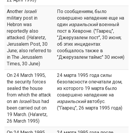
Another
Israeli
По сообщениям, было
military post in
совершено нападение еще на
Hebron was
один
израильский
военный
reportedly also
пост в Хевроне. ("Гаарец",
attacked. (Ha'aretz,
"Джерузалем пост", 30 июня;
Jerusalem Post, 30
об этих инцидентах
June; also referred to
сообщалось также в
in The Jerusalem
"Джерузалем таймс" 30 июня)
Times, 30 June)
On 24 March 1995,
24 марта 1995 года силы
the security forces
безопасности опечатали дом,
sealed the house
из которого 19 марта было
from which the attack
совершено нападение на
on an
Israeli
bus had
израильский
автобус.
been carried out on
("Гаарец", 26 марта 1995 года)
19 March. (Ha'aretz,
26 March 1995)
On 24 March 1995,
24 марта 1995 года после