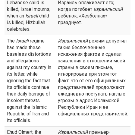
Lebanese child is
Израиль оплакивает его;
killed, Israel mourns;
когда погибает
израильский
when an
Israeli
child
ребенок, «Хезболлах»
is killed, Hizbullah
празднует.
celebrates.
The
Israeli
regime
Израильский
режим допустил
has made these
такие беспочвенные
baseless distortions
искажения фактов и сделал
and allegations
заявления в отношении моей
against my country in
страны в своем письме,
its letter, while
игнорировав при этом тот
ignoring the fact that
факт, что от его официальных
its officials continue
представителей продолжают
their daily barrage of
ежедневно поступать наглые
insolent threats
угрозы в адрес Исламской
against the Islamic
Республики Иран и ее
Republic of Iran and
официальных представителей.
its officials.
Ehud Olmert, the
Израильский
премьер-