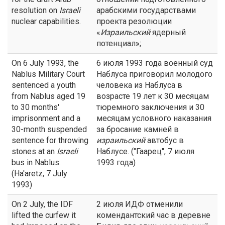
resolution on
Israeli
арабскими государствами
nuclear capabilities.
проекта резолюции
«
Израильский
ядерный
потенциал»;
On 6 July 1993, the
6 июля 1993 года военный суд
Nablus Military Court
Наблуса приговорил молодого
sentenced a youth
человека из Наблуса в
from Nablus aged 19
возрасте 19 лет к 30 месяцам
to 30 months'
тюремного заключения и 30
imprisonment and a
месяцам условного наказания
30-month suspended
за бросание камней в
sentence for throwing
израильский
автобус в
stones at an
Israeli
Наблусе. ("Гаарец", 7 июля
bus in Nablus.
1993 года)
(Ha'aretz, 7 July
1993)
On 2 July, the IDF
2 июля ИДФ отменили
lifted the curfew it
комендантский час в деревне