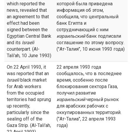
which reported the
которой была приведена
news, revealed that
информация об этом,
an agreement to that
сообщила, что центральный
effect had been
банк Египта и
signed between the
сотрудничающий с ним
Egyptian Central Bank
израильский
банк подписали
and its
Israeli
соглашение по этому вопросу.
counterpart. (Al-
("Ат-Талия", 10 июня 1993 года)
Tali'ah, 10 June 1993)
On 22 April 1993, it
22 апреля 1993 года
was reported that an
сообщалось, что в последнее
Israeli
black market
время, особенно после
for Arab workers
блокирования сектора Газа,
from the occupied
получил развитие
territories had sprung
израильский
черный рынок
up recently,
для арабских рабочих с
particularly since the
оккупированных территорий.
sealing off of the
("Ат-Талиа", 22 апреля 1993
Gaza Strip. (Al-Tali'ah,
года)
22 April 1993)