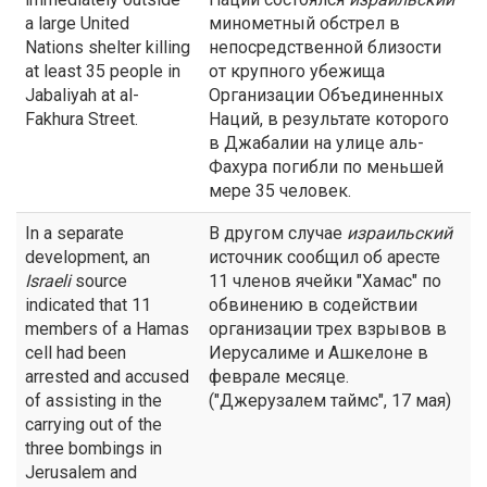
a large United
минометный обстрел в
Nations shelter killing
непосредственной близости
at least 35 people in
от крупного убежища
Jabaliyah at al-
Организации Объединенных
Fakhura Street.
Наций, в результате которого
в Джабалии на улице аль-
Фахура погибли по меньшей
мере 35 человек.
In a separate
В другом случае
израильский
development, an
источник сообщил об аресте
Israeli
source
11 членов ячейки "Хамас" по
indicated that 11
обвинению в содействии
members of a Hamas
организации трех взрывов в
cell had been
Иерусалиме и Ашкелоне в
arrested and accused
феврале месяце.
of assisting in the
("Джерузалем таймс", 17 мая)
carrying out of the
three bombings in
Jerusalem and