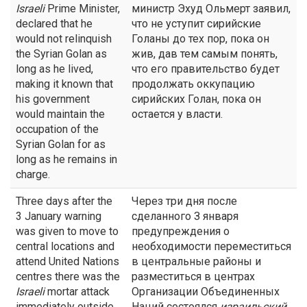
Israeli
Prime Minister,
министр Эхуд Ольмерт заявил,
declared that he
что не уступит сирийские
would not relinquish
Голаны до тех пор, пока он
the Syrian Golan as
жив, дав тем самым понять,
long as he lived,
что его правительство будет
making it known that
продолжать оккупацию
his government
сирийских Голан, пока он
would maintain the
остается у власти.
occupation of the
Syrian Golan for as
long as he remains in
charge.
Three days after the
Через три дня после
3 January warning
сделанного З января
was given to move to
предупреждения о
central locations and
необходимости переместиться
attend United Nations
в центральные районы и
centres there was the
разместиться в центрах
Israeli
mortar attack
Организации Объединенных
immediately outside
Наций состоялся
израильский