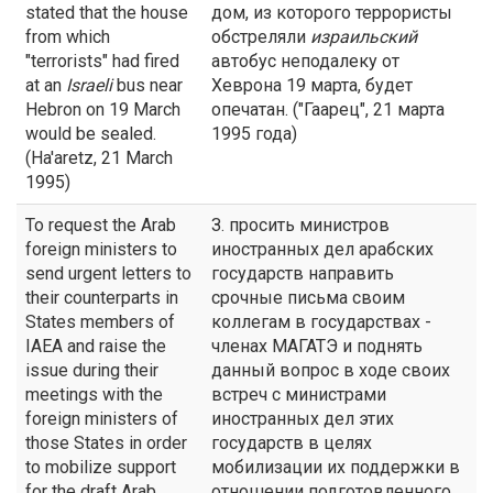
stated that the house
дом, из которого террористы
from which
обстреляли
израильский
"terrorists" had fired
автобус неподалеку от
at an
Israeli
bus near
Хеврона 19 марта, будет
Hebron on 19 March
опечатан. ("Гаарец", 21 марта
would be sealed.
1995 года)
(Ha'aretz, 21 March
1995)
To request the Arab
З. просить министров
foreign ministers to
иностранных дел арабских
send urgent letters to
государств направить
their counterparts in
срочные письма своим
States members of
коллегам в государствах -
IAEA and raise the
членах МАГАТЭ и поднять
issue during their
данный вопрос в ходе своих
meetings with the
встреч с министрами
foreign ministers of
иностранных дел этих
those States in order
государств в целях
to mobilize support
мобилизации их поддержки в
for the draft Arab
отношении подготовленного