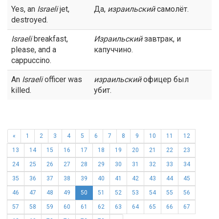
Yes, an
Israeli
jet,
Да,
израильский
самолёт.
destroyed.
Israeli
breakfast,
Израильский
завтрак, и
please, and a
капуччино.
cappuccino.
An
Israeli
officer was
израильский
офицер был
killed.
убит.
«
1
2
3
4
5
6
7
8
9
10
11
12
13
14
15
16
17
18
19
20
21
22
23
24
25
26
27
28
29
30
31
32
33
34
35
36
37
38
39
40
41
42
43
44
45
46
47
48
49
50
51
52
53
54
55
56
57
58
59
60
61
62
63
64
65
66
67