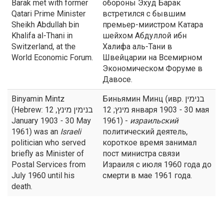
Barak met with former
обороны Эхуд Барак
Qatari Prime Minister
встретился с бывшим
Sheikh Abdullah bin
премьер-миистром Катара
Khalifa al-Thani in
шейхом Абдуллой ибн
Switzerland, at the
Халифа аль-Тани в
World Economic Forum.
Швейцарии на Всемирном
Экономическом Форуме в
Давосе.
Binyamin Mintz
Биньямин Минц (ивр. בנימין
(Hebrew: בנימין מינץ, 12
מינץ; 12 января 1903 - 30 мая
January 1903 - 30 May
1961) -
израильский
1961) was an
Israeli
политический деятель,
politician who served
короткое время занимал
briefly as Minister of
пост министра связи
Postal Services from
Израиля с июля 1960 года до
July 1960 until his
смерти в мае 1961 года.
death.