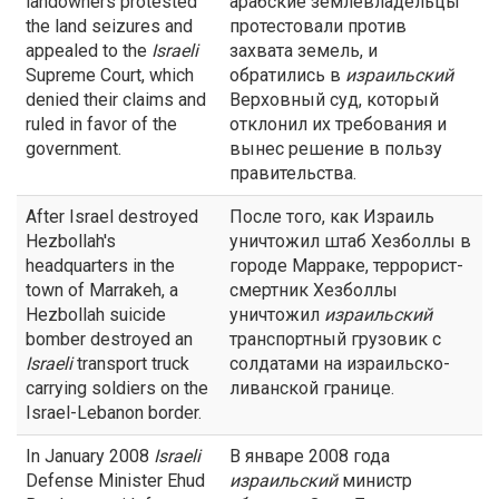
landowners protested
арабские землевладельцы
the land seizures and
протестовали против
appealed to the
Israeli
захвата земель, и
Supreme Court, which
обратились в
израильский
denied their claims and
Верховный суд, который
ruled in favor of the
отклонил их требования и
government.
вынес решение в пользу
правительства.
After Israel destroyed
После того, как Израиль
Hezbollah's
уничтожил штаб Хезболлы в
headquarters in the
городе Марраке, террорист-
town of Marrakeh, a
смертник Хезболлы
Hezbollah suicide
уничтожил
израильский
bomber destroyed an
транспортный грузовик с
Israeli
transport truck
солдатами на израильско-
carrying soldiers on the
ливанской границе.
Israel-Lebanon border.
In January 2008
Israeli
В январе 2008 года
Defense Minister Ehud
израильский
министр