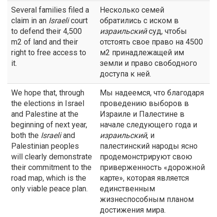
Several families filed a
Несколько семей
claim in an
Israeli
court
обратились с иском в
to defend their 4,500
израильский
суд, чтобы
m2 of land and their
отстоять свое право на 4500
right to free access to
м2 принадлежащей им
it.
земли и право свободного
доступа к ней.
We hope that, through
Мы надеемся, что благодаря
the elections in Israel
проведению выборов в
and Palestine at the
Израиле и Палестине в
beginning of next year,
начале следующего года и
both the
Israeli
and
израильский
, и
Palestinian peoples
палестинский народы ясно
will clearly demonstrate
продемонстрируют свою
their commitment to the
приверженность «дорожной
road map, which is the
карте», которая является
only viable peace plan.
единственным
жизнеспособным планом
достижения мира.