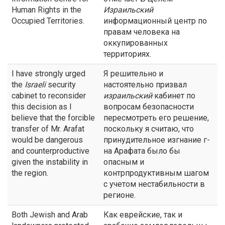
Human Rights in the
Израильский
Occupied Territories.
информационный центр по
правам человека на
оккупированных
территориях.
I have strongly urged
Я решительно и
the
Israeli
security
настоятельно призвал
cabinet to reconsider
израильский
кабинет по
this decision as I
вопросам безопасности
believe that the forcible
пересмотреть его решение,
transfer of Mr. Arafat
поскольку я считаю, что
would be dangerous
принудительное изгнание г-
and counterproductive
на Арафата было бы
given the instability in
опасным и
the region.
контрпродуктивным шагом
с учетом нестабильности в
регионе.
Both Jewish and Arab
Как еврейские, так и