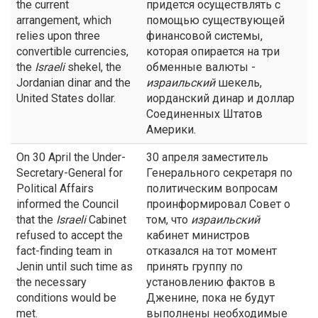
the current
придется осуществлять с
arrangement, which
помощью существующей
relies upon three
финансовой системы,
convertible currencies,
которая опирается на три
the
Israeli
shekel, the
обменные валюты -
Jordanian dinar and the
израильский
шекель,
United States dollar.
иорданский динар и доллар
Соединенных Штатов
Америки.
On 30 April the Under-
30 апреля заместитель
Secretary-General for
Генерального секретаря по
Political Affairs
политическим вопросам
informed the Council
проинформировал Совет о
that the
Israeli
Cabinet
том, что
израильский
refused to accept the
кабинет министров
fact-finding team in
отказался на тот момент
Jenin until such time as
принять группу по
the necessary
установлению фактов в
conditions would be
Дженине, пока не будут
met.
выполнены необходимые