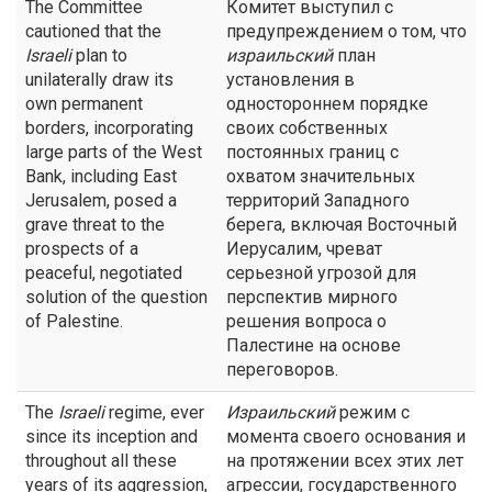
The Committee
Комитет выступил с
cautioned that the
предупреждением о том, что
Israeli
plan to
израильский
план
unilaterally draw its
установления в
own permanent
одностороннем порядке
borders, incorporating
своих собственных
large parts of the West
постоянных границ с
Bank, including East
охватом значительных
Jerusalem, posed a
территорий Западного
grave threat to the
берега, включая Восточный
prospects of a
Иерусалим, чреват
peaceful, negotiated
серьезной угрозой для
solution of the question
перспектив мирного
of Palestine.
решения вопроса о
Палестине на основе
переговоров.
The
Israeli
regime, ever
Израильский
режим с
since its inception and
момента своего основания и
throughout all these
на протяжении всех этих лет
years of its aggression,
агрессии, государственного