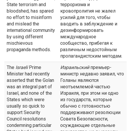
State terrorism and
терроризма и
bloodshed, has spared
кровопролития не жалел
no effort to misinform
усилий для того, чтобы
and mislead the
вводить в заблуждение и
international community
дезинформировать
by using different
международное
mischievous
сообщество, прибегая к
propaganda methods.
различным недостойным
пропагандистским методам.
The
Israeli
Prime
Израильский
премьер-
Minister had recently
министр недавно заявил, что
asserted that the Golan
Голаны являются
was an integral part of
неотъемлемой частью
Israel, and none of the
Израиля, при этом ни одно
States which were
из государств, которые
usually so quick to
обычно с готовностью
support Security
поддерживают резолюции
Council resolutions
Совета Безопасности,
condemning particular
осуждающие отдельные