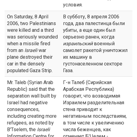
условия.
On Saturday, 8 April
В субботу, 8 апреля 2006
2006, two Palestinians
года, два палестинца были
were killed and a third
убиты, а еще один был
was seriously wounded
серьезно ранен, когда
when a missile fired
израильский
военный
from an
Israeli
war
самолет ракетой уничтожил
plane destroyed their
их машину в
car in the densely
густонаселенном секторе
populated Gaza Strip.
Газа.
Mr. Taleb (Syrian Arab
Г-н Талеб (Сирийская
Republic) said that the
Арабская Республика)
separation wall built by
говорит, что возводимая
Israel had negative
Израилем разделительная
consequences,
стена приводит к
including creating more
негативным последствиям,
refugees, as noted by
в том числе к увеличению
B'Tselem, the
Israeli
числа беженцев, как
Information Centre for
отмечает Б'Целем -