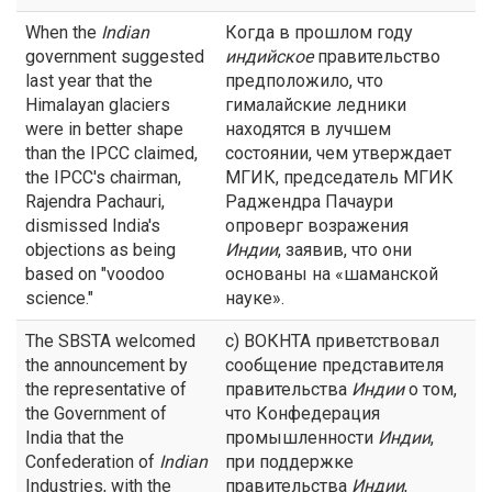
When the
Indian
Когда в прошлом году
government suggested
индийское
правительство
last year that the
предположило, что
Himalayan glaciers
гималайские ледники
were in better shape
находятся в лучшем
than the IPCC claimed,
состоянии, чем утверждает
the IPCC's chairman,
МГИК, председатель МГИК
Rajendra Pachauri,
Раджендра Пачаури
dismissed India's
опроверг возражения
objections as being
Индии
, заявив, что они
based on "voodoo
основаны на «шаманской
science."
науке».
The SBSTA welcomed
с) ВОКНТА приветствовал
the announcement by
сообщение представителя
the representative of
правительства
Индии
о том,
the Government of
что Конфедерация
India that the
промышленности
Индии
,
Confederation of
Indian
при поддержке
Industries, with the
правительства
Индии
,