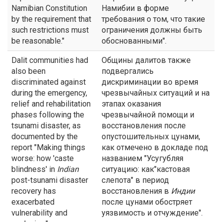
Namibian Constitution
Намибии в форме
by the requirement that
требования о том, что такие
such restrictions must
ограничения должны быть
be reasonable."
обоснованными".
Dalit communities had
Общины далитов также
also been
подвергались
discriminated against
дискриминации во время
during the emergency,
чрезвычайных ситуаций и на
relief and rehabilitation
этапах оказания
phases following the
чрезвычайной помощи и
tsunami disaster, as
восстановления после
documented by the
опустошительных цунами,
report "Making things
как отмечено в докладе под
worse: how 'caste
названием "Усугубляя
blindness' in
Indian
ситуацию: как"кастовая
post-tsunami disaster
слепота" в период
recovery has
восстановления в
Индии
exacerbated
после цунами обостряет
vulnerability and
уязвимость и отчуждение".