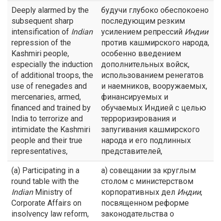
Deeply alarmed by the
будучи глубоко обеспокоено
subsequent sharp
последующим резким
intensification of
Indian
усилением репрессий
Индии
repression of the
против кашмирского народа,
Kashmiri people,
особенно введением
especially the induction
дополнительных войск,
of additional troops, the
использованием ренегатов
use of renegades and
и наемников, вооружаемых,
mercenaries, armed,
финансируемых и
financed and trained by
обучаемых Индией с целью
India to terrorize and
терроризирования и
intimidate the Kashmiri
запугивания кашмирского
people and their true
народа и его подлинных
representatives,
представителей,
(a) Participating in a
а) совещании за круглым
round table with the
столом с министерством
Indian
Ministry of
корпоративных дел
Индии
,
Corporate Affairs on
посвященном реформе
insolvency law reform,
законодательства о