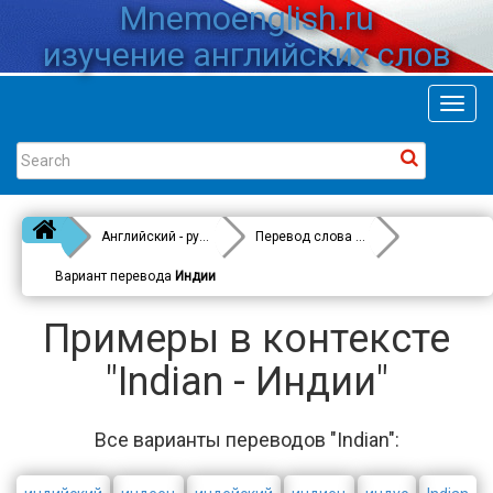
Mnemoenglish.ru
изучение английских слов
Toggl
navig
Английский - русский
Перевод слова
Indian
Вариант перевода
Индии
Примеры в контексте
"Indian - Индии"
Все варианты переводов "Indian":