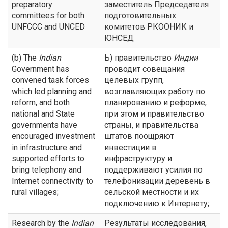
preparatory
заместитель Председателя
committees for both
подготовительных
UNFCCC and UNCED
комитетов РКООНИК и
ЮНСЕД
(b) The
Indian
Ь) правительство
Индии
Government has
проводит совещания
convened task forces
целевых групп,
which led planning and
возглавляющих работу по
reform, and both
планированию и реформе,
national and State
при этом и правительство
governments have
страны, и правительства
encouraged investment
штатов поощряют
in infrastructure and
инвестиции в
supported efforts to
инфраструктуру и
bring telephony and
поддерживают усилия по
Internet connectivity to
телефонизации деревень в
rural villages;
сельской местности и их
подключению к Интернету;
Research by the
Indian
Результаты исследования,