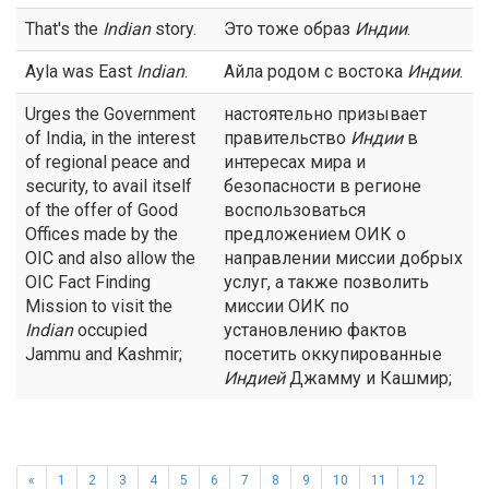
That's the
Indian
story.
Это тоже образ
Индии
.
Ayla was East
Indian
.
Айла родом с востока
Индии
.
Urges the Government
настоятельно призывает
of India, in the interest
правительство
Индии
в
of regional peace and
интересах мира и
security, to avail itself
безопасности в регионе
of the offer of Good
воспользоваться
Offices made by the
предложением ОИК о
OIC and also allow the
направлении миссии добрых
OIC Fact Finding
услуг, а также позволить
Mission to visit the
миссии ОИК по
Indian
occupied
установлению фактов
Jammu and Kashmir;
посетить оккупированные
Индией
Джамму и Кашмир;
«
1
2
3
4
5
6
7
8
9
10
11
12