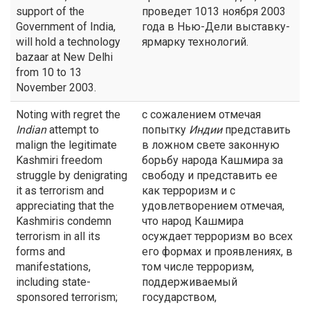
support of the
проведет 1013 ноября 2003
Government of India,
года в Нью-Дели выставку-
will hold a technology
ярмарку технологий.
bazaar at New Delhi
from 10 to 13
November 2003.
Noting with regret the
с сожалением отмечая
Indian
attempt to
попытку
Индии
представить
malign the legitimate
в ложном свете законную
Kashmiri freedom
борьбу народа Кашмира за
struggle by denigrating
свободу и представить ее
it as terrorism and
как терроризм и с
appreciating that the
удовлетворением отмечая,
Kashmiris condemn
что народ Кашмира
terrorism in all its
осуждает терроризм во всех
forms and
его формах и проявлениях, в
manifestations,
том числе терроризм,
including state-
поддерживаемый
sponsored terrorism;
государством,