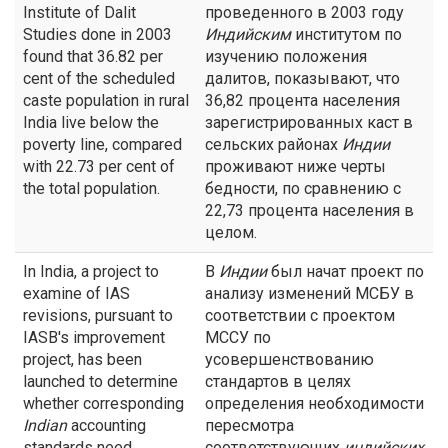
Institute of Dalit
проведенного в 2003 году
Studies done in 2003
Индийским
институтом по
found that 36.82 per
изучению положения
cent of the scheduled
далитов, показывают, что
caste population in rural
36,82 процента населения
India live below the
зарегистрированных каст в
poverty line, compared
сельских районах
Индии
with 22.73 per cent of
проживают ниже черты
the total population.
бедности, по сравнению с
22,73 процента населения в
целом.
In India, a project to
В
Индии
был начат проект по
examine of IAS
анализу изменений МСБУ в
revisions, pursuant to
соответствии с проектом
IASB's improvement
МССУ по
project, has been
усовершенствованию
launched to determine
стандартов в целях
whether corresponding
определения необходимости
Indian
accounting
пересмотра
standards need
соответствующих
индийских