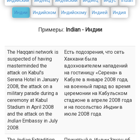
индийский
индеец
индейский
индиец
индус
Indian
Индии
Индийском
Индийскому
Индией
Индия
Примеры:
Indian - Индии
The Haqqani network is
Есть подозрения, что сеть
suspected of having
Хаккани была
masterminded the
вдохновителем нападений
attack on Kabul's
на гостиницу «Серена» в
Serena Hotel in January
Кабуле в январе 2008 года,
2008, the attack on a
на военный парад во время
military parade during a
церемонии на Кабульском
ceremony at Kabul
стадионе в апреле 2008 года
Stadium in April 2008
и на посольство
Индии
в
and the attack on the
июле 2008 года.
Indian
Embassy in July
2008.
The
Indian
Extradition
Принятый в
Индии
Закон об