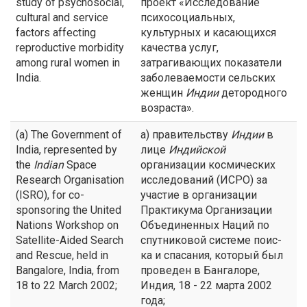
study of psychosocial,
проект «Исследование
cultural and service
психосоциальных,
factors affecting
культурных и касающихся
reproductive morbidity
качества услуг,
among rural women in
затрагивающих показатели
India.
заболеваемости сельских
женщин
Индии
детородного
возраста».
(a) The Government of
а) правительству
Индии
в
India, represented by
лице
Индийской
the
Indian
Space
организации космических
Research Organisation
исследований (ИСРО) за
(ISRO), for co-
участие в организации
sponsoring the United
Практикума Организации
Nations Workshop on
Объединенных Наций по
Satellite-Aided Search
спутниковой системе поис-
and Rescue, held in
ка и спасания, который был
Bangalore, India, from
проведен в Бангалоре,
18 to 22 March 2002;
Индия, 18 - 22 марта 2002
года;