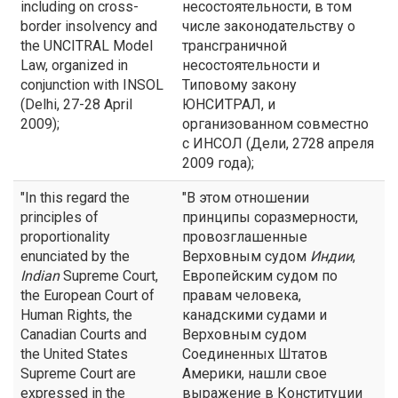
including on cross-
несостоятельности, в том
border insolvency and
числе законодательству о
the UNCITRAL Model
трансграничной
Law, organized in
несостоятельности и
conjunction with INSOL
Типовому закону
(Delhi, 27-28 April
ЮНСИТРАЛ, и
2009);
организованном совместно
с ИНСОЛ (Дели, 2728 апреля
2009 года);
"In this regard the
"В этом отношении
principles of
принципы соразмерности,
proportionality
провозглашенные
enunciated by the
Верховным судом
Индии
,
Indian
Supreme Court,
Европейским судом по
the European Court of
правам человека,
Human Rights, the
канадскими судами и
Canadian Courts and
Верховным судом
the United States
Соединенных Штатов
Supreme Court are
Америки, нашли свое
expressed in the
выражение в Конституции