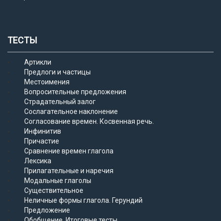
ТЕСТЫ
Артикли
Предлоги и частицы
Местоимения
Вопросительные предложения
Страдательный залог
Сослагательное наклонение
Согласование времен. Косвенная речь.
Инфинитив
Причастие
Сравнение времен глагола
Лексика
Прилагательные и наречия
Модальные глаголы
Существительное
Неличные формы глагола. Герундий
Предложение
Обобщение. Итоговые тесты