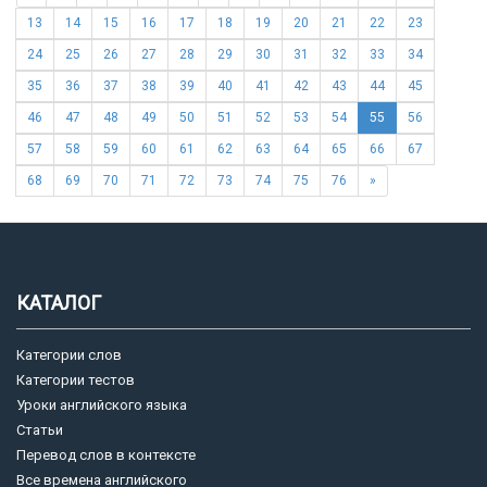
13
14
15
16
17
18
19
20
21
22
23
24
25
26
27
28
29
30
31
32
33
34
35
36
37
38
39
40
41
42
43
44
45
46
47
48
49
50
51
52
53
54
55
56
57
58
59
60
61
62
63
64
65
66
67
68
69
70
71
72
73
74
75
76
»
КАТАЛОГ
Категории слов
Категории тестов
Уроки английского языка
Статьи
Перевод слов в контексте
Все времена английского