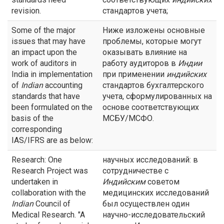
revision.
стандартов учета;
Some of the major
Ниже изложены основные
issues that may have
проблемы, которые могут
an impact upon the
оказывать влияние на
work of auditors in
работу аудиторов в
Индии
India in implementation
при применении
индийских
of
Indian
accounting
стандартов бухгалтерского
standards that have
учета, сформулированных на
been formulated on the
основе соответствующих
basis of the
МСБУ/МСФО.
corresponding
IAS/IFRS are as below:
Research: One
научных исследований: в
Research Project was
сотрудничестве с
undertaken in
Индийским
советом
collaboration with the
медицинских исследований
Indian
Council of
был осуществлен один
Medical Research. "A
научно-исследовательский