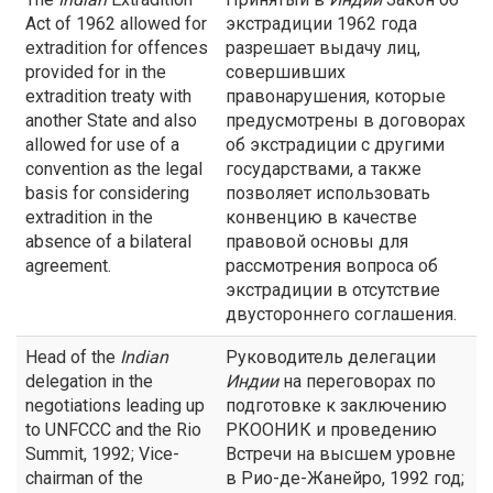
Act of 1962 allowed for
экстрадиции 1962 года
extradition for offences
разрешает выдачу лиц,
provided for in the
совершивших
extradition treaty with
правонарушения, которые
another State and also
предусмотрены в договорах
allowed for use of a
об экстрадиции с другими
convention as the legal
государствами, а также
basis for considering
позволяет использовать
extradition in the
конвенцию в качестве
absence of a bilateral
правовой основы для
agreement.
рассмотрения вопроса об
экстрадиции в отсутствие
двустороннего соглашения.
Head of the
Indian
Руководитель делегации
delegation in the
Индии
на переговорах по
negotiations leading up
подготовке к заключению
to UNFCCC and the Rio
РКООНИК и проведению
Summit, 1992; Vice-
Встречи на высшем уровне
chairman of the
в Рио-де-Жанейро, 1992 год;