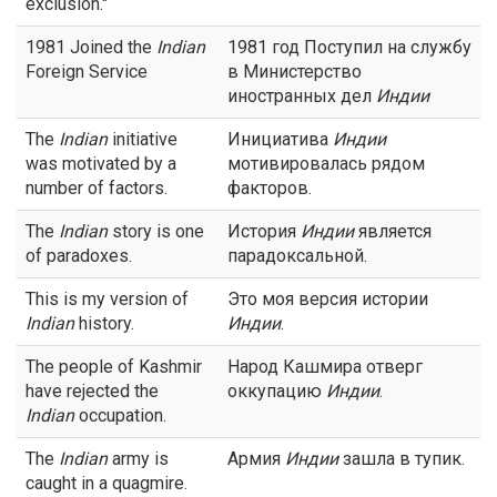
exclusion."
1981 Joined the
Indian
1981 год Поступил на службу
Foreign Service
в Министерство
иностранных дел
Индии
The
Indian
initiative
Инициатива
Индии
was motivated by a
мотивировалась рядом
number of factors.
факторов.
The
Indian
story is one
История
Индии
является
of paradoxes.
парадоксальной.
This is my version of
Это моя версия истории
Indian
history.
Индии
.
The people of Kashmir
Народ Кашмира отверг
have rejected the
оккупацию
Индии
.
Indian
occupation.
The
Indian
army is
Армия
Индии
зашла в тупик.
caught in a quagmire.