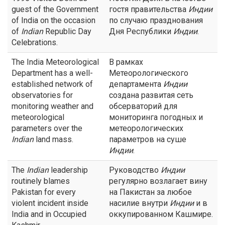
guest of the Government
гостя правительства
Индии
of India on the occasion
по случаю празднования
of
Indian
Republic Day
Дня Республики
Индии
.
Celebrations.
The India Meteorological
В рамках
Department has a well-
Метеорологического
established network of
департамента
Индии
observatories for
создана развитая сеть
monitoring weather and
обсерваторий для
meteorological
мониторинга погодных и
parameters over the
метеорологических
Indian
land mass.
параметров на суше
Индии
.
The
Indian
leadership
Руководство
Индии
routinely blames
регулярно возлагает вину
Pakistan for every
на Пакистан за любое
violent incident inside
насилие внутри
Индии
и в
India and in Occupied
оккупированном Кашмире.