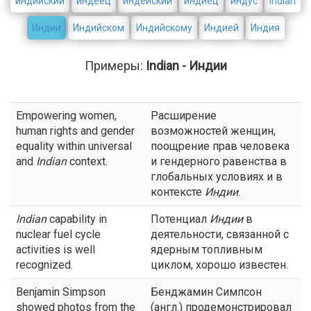
индийский
индеец
индейский
индиец
индус
Indian
Индии
Индийском
Индийскому
Индией
Индия
Примеры:
Indian - Индии
Empowering women,
Расширение
human rights and gender
возможностей женщин,
equality within universal
поощрение прав человека
and
Indian
context.
и гендерного равенства в
глобальных условиях и в
контексте
Индии
.
Indian
capability in
Потенциал
Индии
в
nuclear fuel cycle
деятельности, связанной с
activities is well
ядерным топливным
recognized.
циклом, хорошо известен.
Benjamin Simpson
Бенджамин Симпсон
showed photos from the
(англ.) продемонстрировал