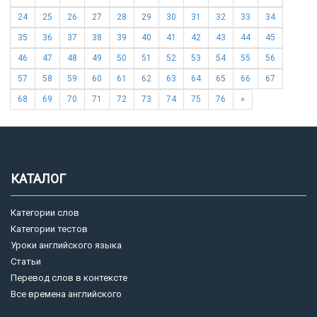
24
25
26
27
28
29
30
31
32
33
34
35
36
37
38
39
40
41
42
43
44
45
46
47
48
49
50
51
52
53
54
55
56
57
58
59
60
61
62
63
64
65
66
67
68
69
70
71
72
73
74
75
76
»
КАТАЛОГ
Категории слов
Категории тестов
Уроки английского языка
Статьи
Перевод слов в контексте
Все времена английского