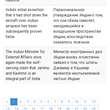
Kashmir.
India's initial assertion
Первоначальное
that it had shot down the
утверждение
Индии
о том,
aircraft over
Indian
что она сбила самолет,
airspace has been
находившийся в
subsequently proven
воздушном пространстве
false.
Индии
, впоследствии
оказалось ложным.
The
Indian
Minister for
Министр иностранных дел
External Affairs once
Индии
вновь эгоистично
again made the self-
заявил о том, что штаты
serving claim that Jammu
Джамму и Кашмир
and Kashmir is an
являются неотъемлемой
integral part of India.
частью
Индии
.
«
1
2
3
4
5
6
7
8
9
10
11
12
13
14
15
16
17
18
19
20
21
22
23