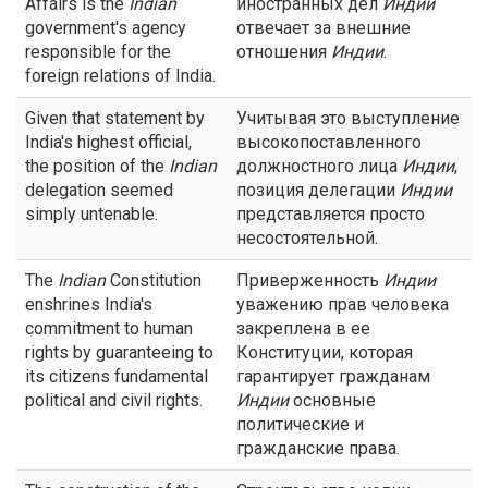
Affairs is the
Indian
иностранных дел
Индии
government's agency
отвечает за внешние
responsible for the
отношения
Индии
.
foreign relations of India.
Given that statement by
Учитывая это выступление
India's highest official,
высокопоставленного
the position of the
Indian
должностного лица
Индии
,
delegation seemed
позиция делегации
Индии
simply untenable.
представляется просто
несостоятельной.
The
Indian
Constitution
Приверженность
Индии
enshrines India's
уважению прав человека
commitment to human
закреплена в ее
rights by guaranteeing to
Конституции, которая
its citizens fundamental
гарантирует гражданам
political and civil rights.
Индии
основные
политические и
гражданские права.