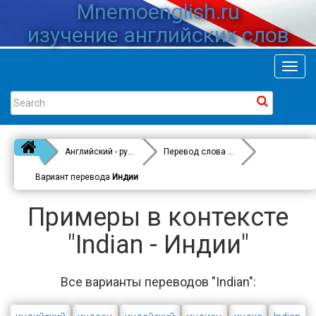
Mnemoenglish.ru
изучение английских слов
Toggl
navig
Английский - русский
Перевод слова
Indian
Вариант перевода
Индии
Примеры в контексте
"Indian - Индии"
Все варианты переводов "Indian":