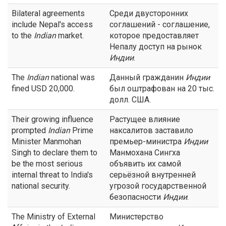
Bilateral agreements
Среди двусторонних
include Nepal's access
соглашений - соглашение,
to the
Indian
market.
которое предоставляет
Непалу доступ на рынок
Индии
.
The
Indian
national was
Данный гражданин
Индии
fined USD 20,000.
был оштрафован на 20 тыс.
долл. США.
Their growing influence
Растущее влияние
prompted
Indian
Prime
наксалитов заставило
Minister Manmohan
премьер-министра
Индии
Singh to declare them to
Манмохана Сингха
be the most serious
объявить их самой
internal threat to India's
серьёзной внутренней
national security.
угрозой государственной
безопасности
Индии
.
The Ministry of External
Министерство