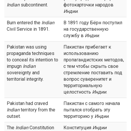
Indian
subcontinent.
фотокарточки народов
Индии
.
Burn entered the
Indian
В 1891 году Бёрн поступил
Civil Service in 1891.
на государственную
службу в
Индии
.
Pakistan was using
Пакистан прибегает к
propaganda techniques
использованию
to conceal its intention to
пропагандистских методов,
impugn
Indian
с тем чтобы скрыть свое
sovereignty and
стремление поставить под
territorial integrity.
вопрос суверенитет и
территориальную
целостность
Индии
.
Pakistan had craved
Пакистан с самого начала
Indian
territory from the
пытался отобрать эту
outset.
территорию у
Индии
.
The
Indian
Constitution
Конституция
Индии