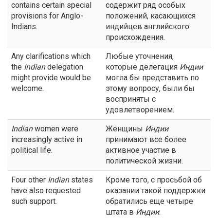
contains certain special
содержит ряд особых
provisions for Anglo-
положений, касающихся
Indians.
индийцев английского
происхождения.
Any clarifications which
Любые уточнения,
the
Indian
delegation
которые делегация
Индии
might provide would be
могла бы представить по
welcome.
этому вопросу, были бы
восприняты с
удовлетворением.
Indian
women were
Женщины
Индии
increasingly active in
принимают все более
political life.
активное участие в
политической жизни.
Four other
Indian
states
Кроме того, с просьбой об
have also requested
оказании такой поддержки
such support.
обратились еще четыре
штата в
Индии
.