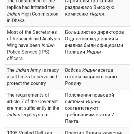
The construction of the
Строительство копии
replica had irritated the
раздражало Высокую
Indian
High Commission
комиссию
Индии
.
in Dhaka.
Most of the Secretaries
Большинство директоров
of Research and Analysis
Отдела исследований и
Wing have been
Indian
анализа были офицерами
Police Service (IPS)
Полиции
Индии
.
officers.
The
Indian
Army is ready
Войска
Индии
всегда
at all times to serve and
готовы защитить свою
protect the country.
Родину.
The requirements of
Положения правовой
article 7 of the Covenant
системы
Индии
are met sufficiently in the
соответствуют
Indian
legal system.
требованиям статьи 7
Пакта.
1995 Visited Delhi as
Посетил Дели в качестве