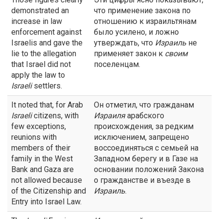
demonstrated an
что применение закона по
increase in law
отношению к израильтянам
enforcement against
было усилено, и ложно
Israelis and gave the
утверждать, что
Израиль
не
lie to the allegation
применяет закон к
своим
that Israel did not
поселенцам.
apply the law to
Israeli
settlers.
It noted that, for Arab
Он отметил, что гражданам
Israeli
citizens, with
Израиля
арабского
few exceptions,
происхождения, за редким
reunions with
исключением, запрещено
members of their
воссоединяться с семьей на
family in the West
Западном берегу и в Газе на
Bank and Gaza are
основании положений Закона
not allowed because
о гражданстве и въезде в
of the Citizenship and
Израиль
.
Entry into Israel Law.