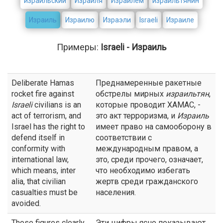
израильский
Израиля
Израилем
израильтянин
Израиль
Израилю
Израэли
Israeli
Израиле
Примеры:
Israeli - Израиль
Deliberate Hamas
Преднамеренные ракетные
rocket fire against
обстрелы мирных
израильтян
,
Israeli
civilians is an
которые проводит ХАМАС, -
act of terrorism, and
это акт терроризма, и
Израиль
Israel has the right to
имеет право на самооборону в
defend itself in
соответствии с
conformity with
международным правом, а
international law,
это, среди прочего, означает,
which means, inter
что необходимо избегать
alia, that civilian
жертв среди гражданского
casualties must be
населения.
avoided.
Those figures clearly
Эти цифры ясно показывают,