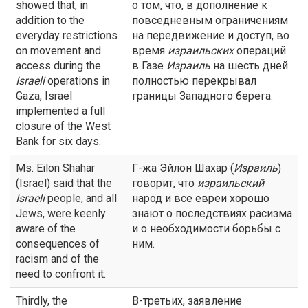
showed that, in
о том, что, в дополнение к
addition to the
повседневным ограничениям
everyday restrictions
на передвижение и доступ, во
on movement and
время
израильских
операций
access during the
в Газе
Израиль
на шесть дней
Israeli
operations in
полностью перекрывал
Gaza, Israel
границы Западного берега.
implemented a full
closure of the West
Bank for six days.
Ms. Eilon Shahar
Г-жа Эйлон Шахар (
Израиль
)
(Israel) said that the
говорит, что
израильский
Israeli
people, and all
народ и все евреи хорошо
Jews, were keenly
знают о последствиях расизма
aware of the
и о необходимости борьбы с
consequences of
ним.
racism and of the
need to confront it.
Thirdly, the
В-третьих, заявление