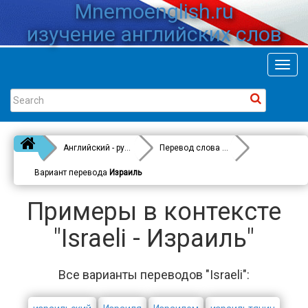
Mnemoenglish.ru
изучение английских слов
Toggl
navig
Английский - русский
Перевод слова
Israeli
Вариант перевода
Израиль
Примеры в контексте
"Israeli - Израиль"
Все варианты переводов "Israeli":