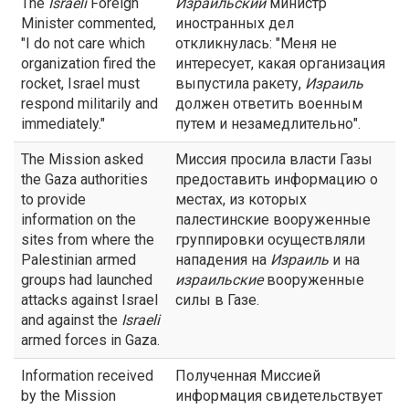
The
Israeli
Foreign
Израильский
министр
Minister commented,
иностранных дел
"I do not care which
откликнулась: "Меня не
organization fired the
интересует, какая организация
rocket, Israel must
выпустила ракету,
Израиль
respond militarily and
должен ответить военным
immediately."
путем и незамедлительно".
The Mission asked
Миссия просила власти Газы
the Gaza authorities
предоставить информацию о
to provide
местах, из которых
information on the
палестинские вооруженные
sites from where the
группировки осуществляли
Palestinian armed
нападения на
Израиль
и на
groups had launched
израильские
вооруженные
attacks against Israel
силы в Газе.
and against the
Israeli
armed forces in Gaza.
Information received
Полученная Миссией
by the Mission
информация свидетельствует