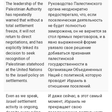
The leadership of the
Руководство Палестинского
Palestinian Authority
органа неоднократно
has repeatedly
предостерегало, что, если
warned that without a
поселенческая деятельность
total settlement
не будет полностью
freeze, it will not
заморожена, он не вернется за
return to direct
стол прямых переговоров, и в
negotiations, and has
явно выраженной форме
explicitly linked its
увязало свое решение
decision to seek
добиваться признания
recognition of
палестинской
Palestinian statehood
государственности в
at the United Nations
Организации Объединенных
to the
Israeli
policy on
Наций с политикой, которую
settlements.
проводит
Израиль
в
отношении поселений.
Even as we speak,
И даже сейчас, в этот самый
Israeli
settlement
момент,
Израиль
не
activity is ongoing,
прекращает свою