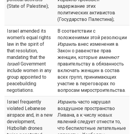
(State of Palestine);
задержание этих
политических активистов
(Государство Палестина);
Israel amended its
В соответствии с
women's equal rights
положениями этой резолюции
law in the spirit of
Израиль
внес изменения в
that resolution,
Закон о равенстве прав
mandating that the
женщин, которые
вменяют
Israeli
Government
правительству в обязанность
include women in any
включать женщин в состав
group appointed to
всех групп, принимающих
peacebuilding
участие в переговорах по
negotiations.
вопросам миростроительства.
Israel frequently
Израиль
часто нарушал
violated Lebanese
воздушное пространство
airspace and, in a new
Ливана, а к числу новых
development,
явлений следует отнести то,
Hizbollah drones
что беспилотные летательные