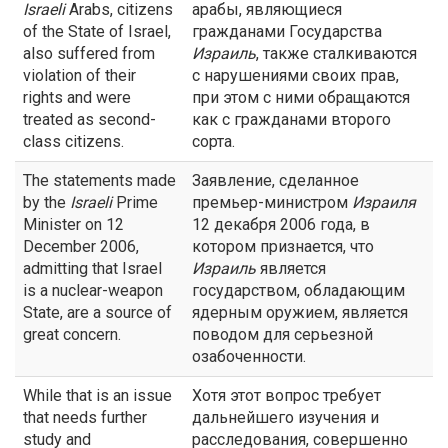
Israeli
Arabs, citizens
арабы, являющиеся
of the State of Israel,
гражданами Государства
also suffered from
Израиль
, также сталкиваются
violation of their
с нарушениями своих прав,
rights and were
при этом с ними обращаются
treated as second-
как с гражданами второго
class citizens.
сорта.
The statements made
Заявление, сделанное
by the
Israeli
Prime
премьер-министром
Израиля
Minister on 12
12 декабря 2006 года, в
December 2006,
котором признается, что
admitting that Israel
Израиль
является
is a nuclear-weapon
государством, обладающим
State, are a source of
ядерным оружием, является
great concern.
поводом для серьезной
озабоченности.
While that is an issue
Хотя этот вопрос требует
that needs further
дальнейшего изучения и
study and
расследования, совершенно