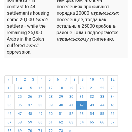
homeless - in
тем фактом, что в 44
contrast to 44
поселениях проживают
settlements housing
порядка 20000
израильских
some 20,000
Israeli
поселенцев, тогда как
settlers - while the
остальные 25000 арабов в
remaining 25,000
районе Голан подвергаются
Arabs in the Golan
израильскому
угнетению.
suffered
Israeli
oppression.
«
1
2
3
4
5
6
7
8
9
10
11
12
13
14
15
16
17
18
19
20
21
22
23
24
25
26
27
28
29
30
31
32
33
34
35
36
37
38
39
40
41
42
43
44
45
46
47
48
49
50
51
52
53
54
55
56
57
58
59
60
61
62
63
64
65
66
67
68
69
70
71
72
73
»