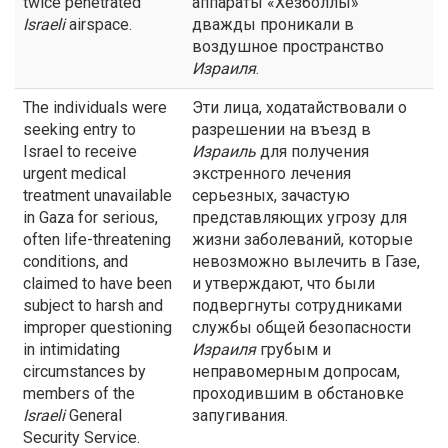
twice penetrated
аппараты «Хезболлы»
Israeli
airspace.
дважды проникали в
воздушное пространство
Израиля
.
The individuals were
Эти лица, ходатайствовали о
seeking entry to
разрешении на въезд в
Israel to receive
Израиль
для получения
urgent medical
экстренного лечения
treatment unavailable
серьезных, зачастую
in Gaza for serious,
представляющих угрозу для
often life-threatening
жизни заболеваний, которые
conditions, and
невозможно вылечить в Газе,
claimed to have been
и утверждают, что были
subject to harsh and
подвергнуты сотрудниками
improper questioning
службы общей безопасности
in intimidating
Израиля
грубым и
circumstances by
неправомерным допросам,
members of the
проходившим в обстановке
Israeli
General
запугивания.
Security Service.