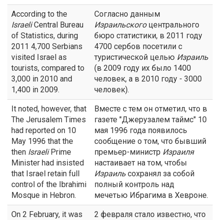
According to the
Согласно данным
Israeli
Central Bureau
Израильского
центрального
of Statistics, during
бюро статистики, в 2011 году
2011 4,700 Serbians
4700 сербов посетили с
visited Israel as
туристической целью
Израиль
tourists, compared to
(в 2009 году их было 1400
3,000 in 2010 and
человек, а в 2010 году - 3000
1,400 in 2009.
человек).
It noted, however, that
Вместе с тем он отметил, что в
The Jerusalem Times
газете "Джерузалем таймс" 10
had reported on 10
мая 1996 года появилось
May 1996 that the
сообщение о том, что бывший
then
Israeli
Prime
премьер-министр
Израиля
Minister had insisted
настаивает на том, чтобы
that Israel retain full
Израиль
сохранял за собой
control of the Ibrahimi
полный контроль над
Mosque in Hebron.
мечетью Ибрагима в Хевроне.
On 2 February, it was
2 февраля стало известно, что