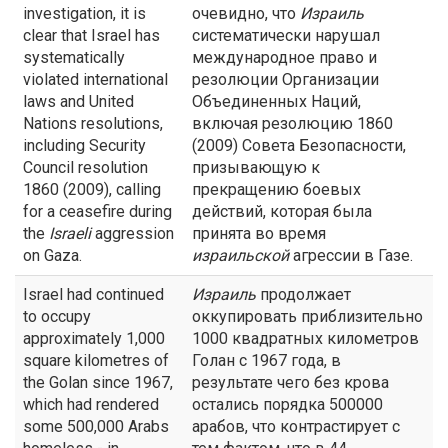
investigation, it is
очевидно, что
Израиль
clear that Israel has
систематически нарушал
systematically
международное право и
violated international
резолюции Организации
laws and United
Объединенных Наций,
Nations resolutions,
включая резолюцию 1860
including Security
(2009) Совета Безопасности,
Council resolution
призывающую к
1860 (2009), calling
прекращению боевых
for a ceasefire during
действий, которая была
the
Israeli
aggression
принята во время
on Gaza.
израильской
агрессии в Газе.
Israel had continued
Израиль
продолжает
to occupy
оккупировать приблизительно
approximately 1,000
1000 квадратных километров
square kilometres of
Голан с 1967 года, в
the Golan since 1967,
результате чего без крова
which had rendered
остались порядка 500000
some 500,000 Arabs
арабов, что контрастирует с