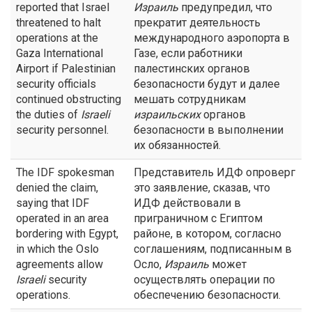
reported that Israel
Израиль
предупредил, что
threatened to halt
прекратит деятельность
operations at the
международного аэропорта в
Gaza International
Газе, если работники
Airport if Palestinian
палестинских органов
security officials
безопасности будут и далее
continued obstructing
мешать сотрудникам
the duties of
Israeli
израильских
органов
security personnel.
безопасности в выполнении
их обязанностей.
The IDF spokesman
Представитель ИДФ опроверг
denied the claim,
это заявление, сказав, что
saying that IDF
ИДФ действовали в
operated in an area
приграничном с Египтом
bordering with Egypt,
районе, в котором, согласно
in which the Oslo
соглашениям, подписанным в
agreements allow
Осло,
Израиль
может
Israeli
security
осуществлять операции по
operations.
обеспечению безопасности.