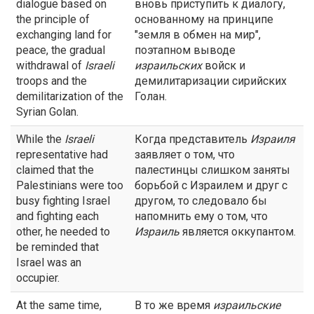
dialogue based on
вновь приступить к диалогу,
the principle of
основанному на принципе
exchanging land for
"земля в обмен на мир",
peace, the gradual
поэтапном выводе
withdrawal of
Israeli
израильских
войск и
troops and the
демилитаризации сирийских
demilitarization of the
Голан.
Syrian Golan.
While the
Israeli
Когда представитель
Израиля
representative had
заявляет о том, что
claimed that the
палестинцы слишком заняты
Palestinians were too
борьбой с Израилем и друг с
busy fighting Israel
другом, то следовало бы
and fighting each
напомнить ему о том, что
other, he needed to
Израиль
является оккупантом.
be reminded that
Israel was an
occupier.
At the same time,
В то же время
израильские