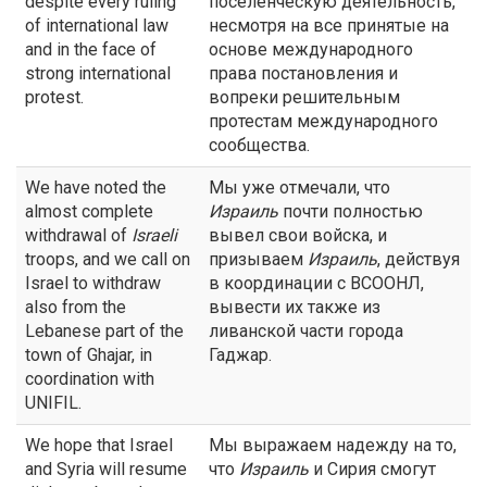
despite every ruling
поселенческую деятельность,
of international law
несмотря на все принятые на
and in the face of
основе международного
strong international
права постановления и
protest.
вопреки решительным
протестам международного
сообщества.
We have noted the
Мы уже отмечали, что
almost complete
Израиль
почти полностью
withdrawal of
Israeli
вывел свои войска, и
troops, and we call on
призываем
Израиль
, действуя
Israel to withdraw
в координации с ВСООНЛ,
also from the
вывести их также из
Lebanese part of the
ливанской части города
town of Ghajar, in
Гаджар.
coordination with
UNIFIL.
We hope that Israel
Мы выражаем надежду на то,
and Syria will resume
что
Израиль
и Сирия смогут