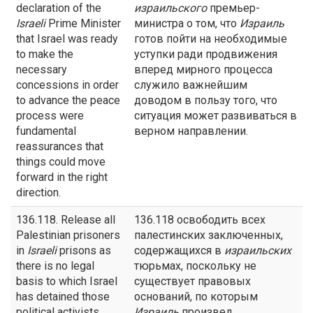
declaration of the
израильского
премьер-
Israeli
Prime Minister
министра о том, что
Израиль
that Israel was ready
готов пойти на необходимые
to make the
уступки ради продвижения
necessary
вперед мирного процесса
concessions in order
служило важнейшим
to advance the peace
доводом в пользу того, что
process were
ситуация может развиваться в
fundamental
верном направлении.
reassurances that
things could move
forward in the right
direction.
136.118. Release all
136.118 освободить всех
Palestinian prisoners
палестинских заключенных,
in
Israeli
prisons as
содержащихся в
израильских
there is no legal
тюрьмах, поскольку не
basis to which Israel
существует правовых
has detained those
оснований, по которым
political activists
Израиль
произвел