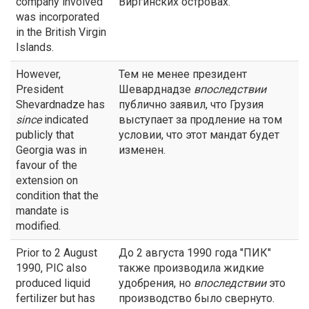
company involved
Виргинских островах.
was incorporated
in the British Virgin
Islands.
However,
Тем не менее президент
President
Шеварднадзе
впоследствии
Shevardnadze has
публично заявил, что Грузия
since
indicated
выступает за продление на том
publicly that
условии, что этот мандат будет
Georgia was in
изменен.
favour of the
extension on
condition that the
mandate is
modified.
Prior to 2 August
До 2 августа 1990 года "ПИК"
1990, PIC also
также производила жидкие
produced liquid
удобрения, но
впоследствии
это
fertilizer but has
производство было свернуто.