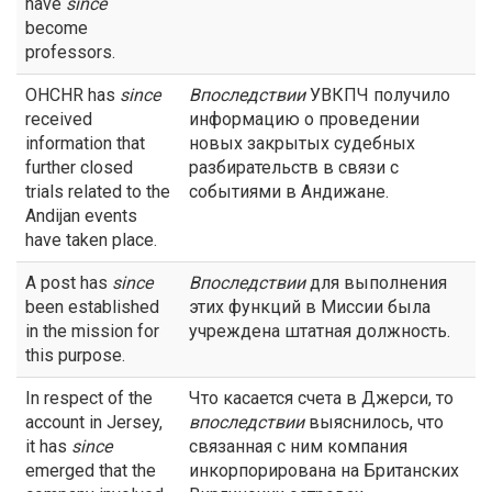
have
since
become
professors.
OHCHR has
since
Впоследствии
УВКПЧ получило
received
информацию о проведении
information that
новых закрытых судебных
further closed
разбирательств в связи с
trials related to the
событиями в Андижане.
Andijan events
have taken place.
A post has
since
Впоследствии
для выполнения
been established
этих функций в Миссии была
in the mission for
учреждена штатная должность.
this purpose.
In respect of the
Что касается счета в Джерси, то
account in Jersey,
впоследствии
выяснилось, что
it has
since
связанная с ним компания
emerged that the
инкорпорирована на Британских