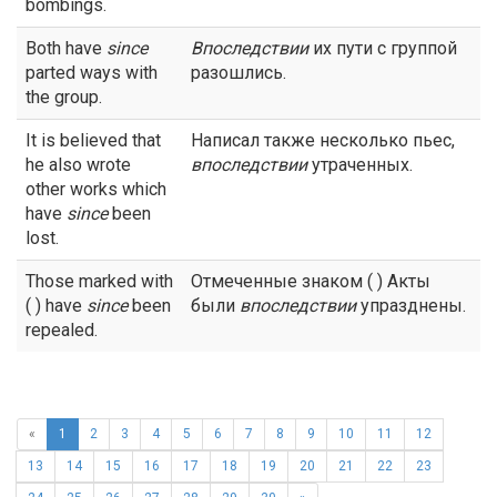
bombings.
Both have
since
Впоследствии
их пути с группой
parted ways with
разошлись.
the group.
It is believed that
Написал также несколько пьес,
he also wrote
впоследствии
утраченных.
other works which
have
since
been
lost.
Those marked with
Отмеченные знаком ( ) Акты
( ) have
since
been
были
впоследствии
упразднены.
repealed.
«
1
2
3
4
5
6
7
8
9
10
11
12
13
14
15
16
17
18
19
20
21
22
23