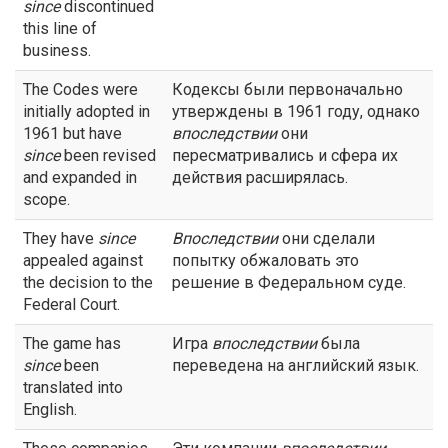
since
discontinued
this line of
business.
The Codes were
Кодексы были первоначально
initially adopted in
утверждены в 1961 году, однако
1961 but have
впоследствии
они
since
been revised
пересматривались и сфера их
and expanded in
действия расширялась.
scope.
They have
since
Впоследствии
они сделали
appealed against
попытку обжаловать это
the decision to the
решение в Федеральном суде.
Federal Court.
The game has
Игра
впоследствии
была
since
been
переведена на английский язык.
translated into
English.