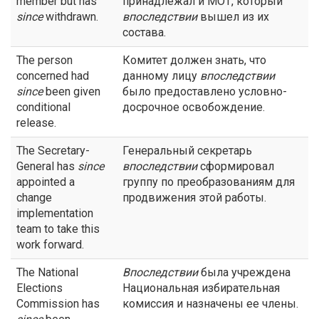
member but has
принадлежал и МОТ, который
since
withdrawn.
впоследствии
вышел из их
состава.
The person
Комитет должен знать, что
concerned had
данному лицу
впоследствии
since
been given
было предоставлено условно-
conditional
досрочное освобождение.
release.
The Secretary-
Генеральный секретарь
General has
since
впоследствии
сформировал
appointed a
группу по преобразованиям для
change
продвижения этой работы.
implementation
team to take this
work forward.
The National
Впоследствии
была учреждена
Elections
Национальная избирательная
Commission has
комиссия и назначены ее члены.