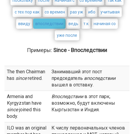
поскольку
после
начиная с
со времени
так как
с тех пор как
со времен
раз уж
ибо
учитывая
ввиду
впоследствии
ведь
т.к
начиная со
уже после
Примеры:
Since - Впоследствии
The then Chairman
Занимавший этот пост
has
since
retired.
председатель
впоследствии
вышел в отставку.
Armenia and
Впоследствии
в этот парк,
Kyrgyzstan have
возможно, будут включены
since
joined this
Кыргызстан и Индия.
body.
ILO was an original
К числу первоначальных членов