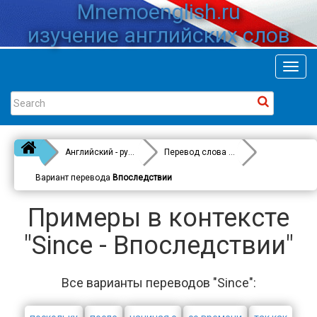
Mnemoenglish.ru
изучение английских слов
Toggl
navig
Английский - русский
Перевод слова
Since
Вариант перевода
Впоследствии
Примеры в контексте
"Since - Впоследствии"
Все варианты переводов "Since":