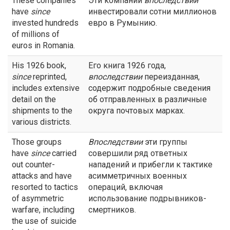
These companies
Эти компании
впоследствии
have
since
инвестировали сотни миллионов
invested hundreds
евро в Румынию.
of millions of
euros in Romania.
His 1926 book,
Его книга 1926 года,
since
reprinted,
впоследствии
переизданная,
includes extensive
содержит подробные сведения
detail on the
об отправленных в различные
shipments to the
округа почтовых марках.
various districts.
Those groups
Впоследствии
эти группы
have
since
carried
совершили ряд ответных
out counter-
нападений и прибегли к тактике
attacks and have
асимметричных военных
resorted to tactics
операций, включая
of asymmetric
использование подрывников-
warfare, including
смертников.
the use of suicide