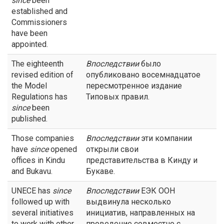
since
been
established and
Commissioners
have been
appointed.
The eighteenth
Впоследствии
было
revised edition of
опубликовано восемнадцатое
the Model
пересмотренное издание
Regulations has
Типовых правил.
since
been
published.
Those companies
Впоследствии
эти компании
have
since
opened
открыли свои
offices in Kindu
представительства в Кинду и
and Bukavu.
Букаве.
UNECE has
since
Впоследствии
ЕЭК ООН
followed up with
выдвинула несколько
several initiatives
инициатив, направленных на
to work with other
проведение совместно с