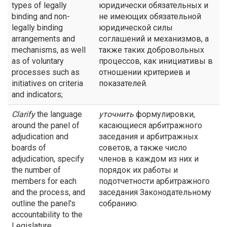
types of legally
юридически обязательных и
binding and non-
не имеющих обязательной
legally binding
юридической силы
arrangements and
соглашений и механизмов, а
mechanisms, as well
также таких добровольных
as of voluntary
процессов, как инициативы в
processes such as
отношении критериев и
initiatives on criteria
показателей.
and indicators;
Clarify
the language
уточнить
формулировки,
around the panel of
касающиеся арбитражного
adjudication and
заседания и арбитражных
boards of
советов, а также число
adjudication, specify
членов в каждом из них и
the number of
порядок их работы и
members for each
подотчетности арбитражного
and the process, and
заседания Законодательному
outline the panel's
собранию.
accountability to the
Legislature.