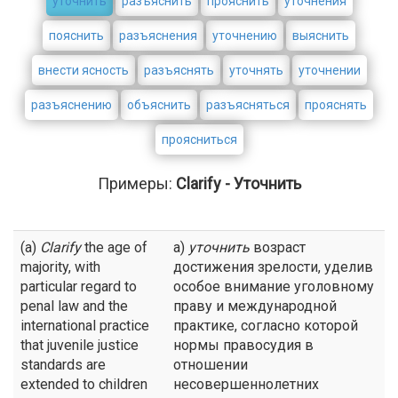
уточнить
разъяснить
прояснить
уточнения
пояснить
разъяснения
уточнению
выяснить
внести ясность
разъяснять
уточнять
уточнении
разъяснению
объяснить
разъясняться
прояснять
проясниться
Примеры:
Clarify - Уточнить
(a)
Clarify
the age of
а)
уточнить
возраст
majority, with
достижения зрелости, уделив
particular regard to
особое внимание уголовному
penal law and the
праву и международной
international practice
практике, согласно которой
that juvenile justice
нормы правосудия в
standards are
отношении
extended to children
несовершеннолетних