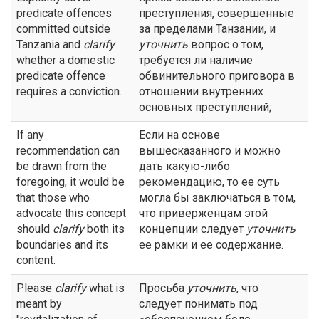
predicate offences
преступления, совершенные
committed outside
за пределами Танзании, и
Tanzania and
clarify
уточнить
вопрос о том,
whether a domestic
требуется ли наличие
predicate offence
обвинительного приговора в
requires a conviction.
отношении внутренних
основных преступлений;
If any
Если на основе
recommendation can
вышесказанного и можно
be drawn from the
дать какую-либо
foregoing, it would be
рекомендацию, то ее суть
that those who
могла бы заключаться в том,
advocate this concept
что приверженцам этой
should
clarify
both its
концепции следует
уточнить
boundaries and its
ее рамки и ее содержание.
content.
Please
clarify
what is
Просьба
уточнить
, что
meant by
следует понимать под