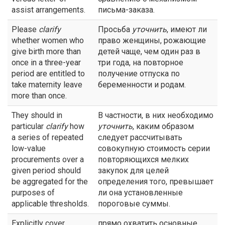
assist arrangements.
письма-заказа.
Please
clarify
Просьба
уточнить
, имеют ли
whether women who
право женщины, рожающие
give birth more than
детей чаще, чем один раз в
once in a three-year
три года, на повторное
period are entitled to
получение отпуска по
take maternity leave
беременности и родам.
more than once.
They should in
В частности, в них необходимо
particular
clarify
how
уточнить
, каким образом
a series of repeated
следует рассчитывать
low-value
совокупную стоимость серии
procurements over a
повторяющихся мелких
given period should
закупок для целей
be aggregated for the
определения того, превышает
purposes of
ли она установленные
applicable thresholds.
пороговые суммы.
Explicitly cover
прямо охватить основные