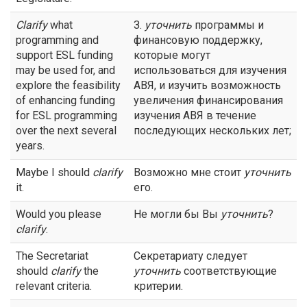
Clarify
what
З.
уточнить
программы и
programming and
финансовую поддержку,
support ESL funding
которые могут
may be used for, and
использоваться для изучения
explore the feasibility
АВЯ, и изучить возможность
of enhancing funding
увеличения финансирования
for ESL programming
изучения АВЯ в течение
over the next several
последующих нескольких лет;
years.
Maybe I should
clarify
Возможно мне стоит
уточнить
it.
его.
Would you please
Не могли бы Вы
уточнить
?
clarify
.
The Secretariat
Секретариату следует
should
clarify
the
уточнить
соответствующие
relevant criteria.
критерии.