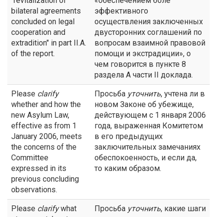
"revitalization of
«обеспечением боле
bilateral agreements
эффективного
concluded on legal
осуществления заключенных
cooperation and
двусторонних соглашений по
extradition" in part II.A.
вопросам взаимной правовой
of the report.
помощи и экстрадиции», о
чем говорится в пункте 8
раздела A части II доклада.
Please
clarify
Просьба
уточнить
, учтена ли в
whether and how the
новом Законе об убежище,
new Asylum Law,
действующем с 1 января 2006
effective as from 1
года, выраженная Комитетом
January 2006, meets
в его предыдущих
the concerns of the
заключительных замечаниях
Committee
обеспокоенность, и если да,
expressed in its
то каким образом.
previous concluding
observations.
Please
clarify
what
Просьба
уточнить
, какие шаги