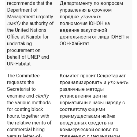
recommends that the
Департаменту по вопросам
Department of
управления в срочном
Management urgently
порядке
уточнить
clarify
the authority of
полномочия ЮНОН на
the United Nations
ведение закупочной
Office at Nairobi for
деятельности от лица ЮНЕП и
undertaking
ООН-Хабитат.
procurement on
behalf of UNEP and
UN-Habitat.
The Committee
Комитет просит Секретариат
requests the
проанализировать и
уточнить
Secretariat to
различные методы
examine and
clarify
установления цен на
the various methods
нормативные часы наряду с
for costing block
соответствующими
hours, together with
преимуществами найма
the relative merits of
воздушных средств на
commercial hiring
коммерческой основе по
versus letter-of-
сравнению с механизмом