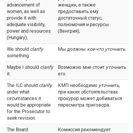
advancement of
женщин, а также
women, as well as
предоставить ему
provide it with
достаточный статус,
adequate visibility,
полномочия и ресурсы
power and resources
(Венгрия);
(Hungary);
We should
clarify
Мы должны
кое-что
уточнить
.
something.
Maybe I should
clarify
Возможно мне стоит
уточнить
it.
его.
The ILC should
clarify
КМП необходимо
уточнить
,
under what
при каких обстоятельствах
circumstances it
прокурор может добиваться
would be appropriate
пересмотра приговора.
for the Prosecutor to
seek revision.
The Board
Комиссия рекомендует