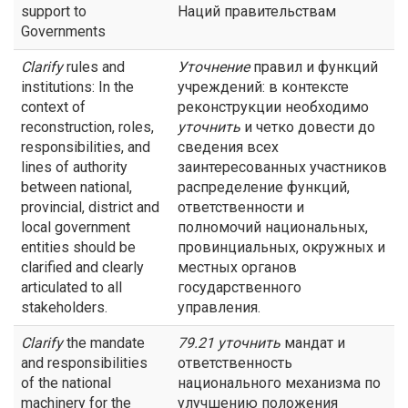
support to
Наций правительствам
Governments
Clarify
rules and
Уточнение
правил и функций
institutions: In the
учреждений: в контексте
context of
реконструкции необходимо
reconstruction, roles,
уточнить
и четко довести до
responsibilities, and
сведения всех
lines of authority
заинтересованных участников
between national,
распределение функций,
provincial, district and
ответственности и
local government
полномочий национальных,
entities should be
провинциальных, окружных и
clarified and clearly
местных органов
articulated to all
государственного
stakeholders.
управления.
Clarify
the mandate
79.21
уточнить
мандат и
and responsibilities
ответственность
of the national
национального механизма по
machinery for the
улучшению положения