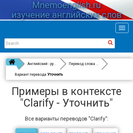
Mnemoenglish.ru
изучение английских слов
Toggl
navig
Английский - русский
Перевод слова
Clarify
Вариант перевода
Уточнить
Примеры в контексте
"Clarify - Уточнить"
Все варианты переводов "Clarify":