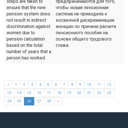
steps are taken to
предпринимаются для того,
ensure that the new
чтобы новая пенсионная
pension system does
система не приводила к
not result in indirect
косвенной дискриминации
discrimination against
женщин по причине расчета
women due to
пенсионного пособия на
pension calculation
основе общего трудового
based on the total
стажа.
number of years that a
person has worked.
«
1
2
3
4
5
6
7
8
9
10
11
12
13
14
15
16
17
18
19
20
21
22
23
24
25
26
27
28
»