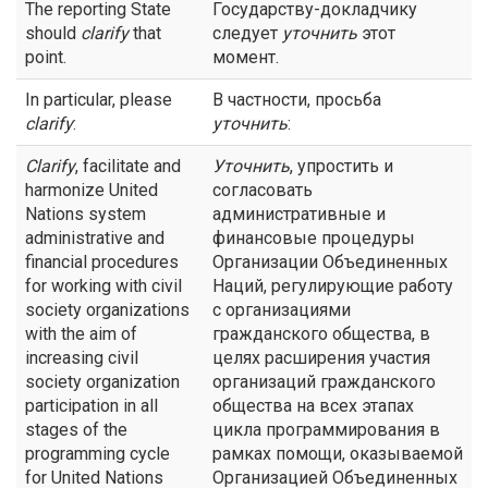
The reporting State
Государству-докладчику
should
clarify
that
следует
уточнить
этот
point.
момент.
In particular, please
В частности, просьба
clarify
:
уточнить
:
Clarify
, facilitate and
Уточнить
, упростить и
harmonize United
согласовать
Nations system
административные и
administrative and
финансовые процедуры
financial procedures
Организации Объединенных
for working with civil
Наций, регулирующие работу
society organizations
с организациями
with the aim of
гражданского общества, в
increasing civil
целях расширения участия
society organization
организаций гражданского
participation in all
общества на всех этапах
stages of the
цикла программирования в
programming cycle
рамках помощи, оказываемой
for United Nations
Организацией Объединенных