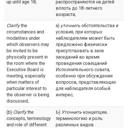
up until age 18;
распространяются на детей
вплоть до 18-летнего
возраста;
Clarify
the
а)
уточнить
обстоятельства и
circumstances and
условия, при которых
modalities under
наблюдателям может быть
which observers may
предложено физически
be invited to be
присутствовать в зале
physically present in
заседаний во время
the room where the
проведения совещаний
Executive Board is
Исполнительного совета,
meeting, especially
особенно при обсуждении
when matters of
вопросов, представляющих
particular interest to
для наблюдателя особый
the observer is being
интерес;
discussed;
(b)
Clarify
the
Ь)
Уточнить
концепции,
concepts, terminology
терминологию и роль
and role of different
различных видов