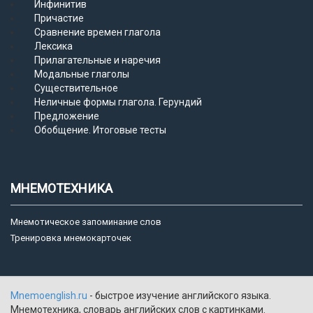
Инфинитив
Причастие
Сравнение времен глагола
Лексика
Прилагательные и наречия
Модальные глаголы
Существительное
Неличные формы глагола. Герундий
Предложение
Обобщение. Итоговые тесты
МНЕМОТЕХНИКА
Мнемотическое запоминание слов
Тренировка мнемокарточек
Mnemoenglish.ru
- быстрое изучение английского языка.
Мнемотехника, словарь английских слов с картинками.