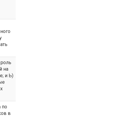
нного
у
ать
 роль
й на
; и Ь)
ые
их
 по
ков в