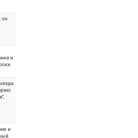
к он
чика и
роки
выезда
торию
",
ие и
ьный