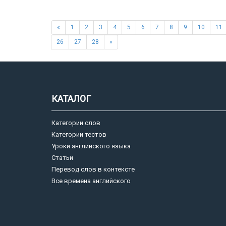
«
1
2
3
4
5
6
7
8
9
10
11
26
27
28
»
КАТАЛОГ
Категории слов
Категории тестов
Уроки английского языка
Статьи
Перевод слов в контексте
Все времена английского