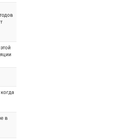
тодов
т
 этой
ляции
 когда
е в