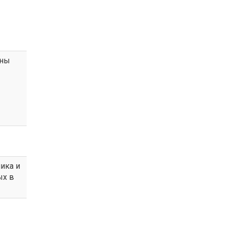
жны
ика и
ых в