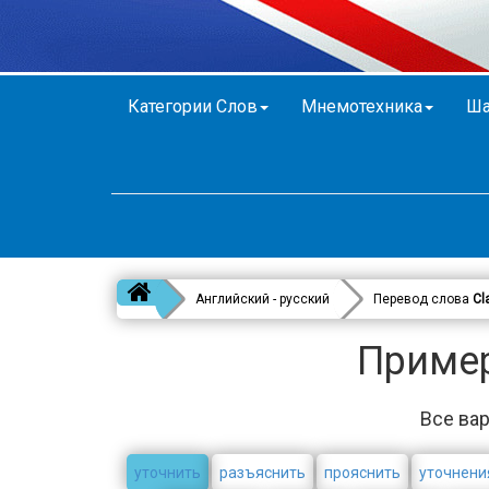
Категории Слов
Мнемотехника
Ша
Английский - русский
Перевод слова
Cla
Примеры
Все вар
уточнить
разъяснить
прояснить
уточнени