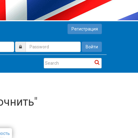
Регистрация
Войти
точнить"
ность