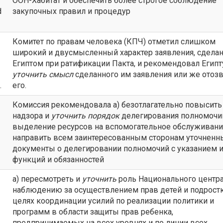
ООН-Хабитат и обеспечить более строгое соблюдение
d
закупочных правил и процедур
Комитет по правам человека (КПЧ) отметил слишком
широкий и двусмысленный характер заявления, сдела
Египтом при ратификации Пакта, и рекомендовал Египт
уточнить
смысл
сделанного им заявления или же отозв
.
его.
Комиссия рекомендовала а) безотлагательно повысить
надзора и
уточнить
порядок
делегирования полномочи
выделение ресурсов на вспомогательное обслуживание
направить всем заинтересованным сторонам уточненн
документы о делегировании полномочий с указанием 
функций и обязанностей
а) пересмотреть и
уточнить
роль Национального центра
наблюдению за осуществлением прав детей и подрост
целях координации усилий по реализации политики и
программ в области защиты прав ребенка,
предпринимаемых на всех уровнях и по линии всех