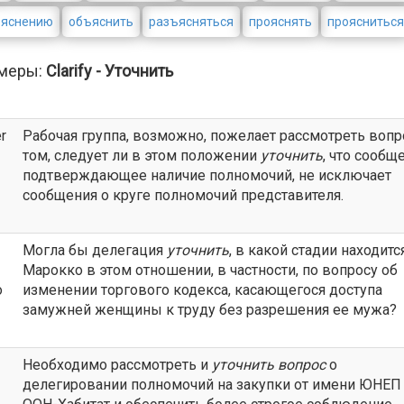
ъяснению
объяснить
разъясняться
прояснять
прояснитьс
меры:
Clarify - Уточнить
r
Рабочая группа, возможно, пожелает рассмотреть вопр
том, следует ли в этом положении
уточнить
, что сообщ
подтверждающее наличие полномочий, не исключает
сообщения о круге полномочий представителя.
Могла бы делегация
уточнить
, в какой стадии находитс
Марокко в этом отношении, в частности, по вопросу об
o
изменении торгового кодекса, касающегося доступа
замужней женщины к труду без разрешения ее мужа?
Необходимо рассмотреть и
уточнить
вопрос
о
делегировании полномочий на закупки от имени ЮНЕП