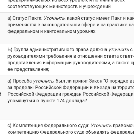
соответствующих министерств и учреждений.
а) Статус Пакта:
Уточнить
, какой статус имеет Пакт и ка
применяется в законодательной сфере и на практике на
федеральном и кантональном уровнях.
Ь) Группа административного права должна
уточнить
с
руководителями требования в отношении ответа ответ
представления информации руководителями, а также с
ее представления;
а) Просьба
уточнить
, был ли принят Закон "О порядке 
за пределы Российской Федерации и въезда на терри
d
Российской Федерации граждан Российской Федерации
упомянутый в пункте 174 доклада?
с) Компетенция Федерального суда:
Уточнить
правомоч
компетенцию Федерального суда объявлять федерал