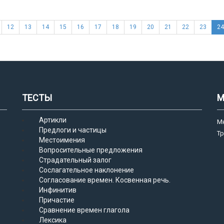
12
13
14
15
16
17
18
19
20
21
22
23
24
ТЕСТЫ
М
Артикли
М
Предлоги и частицы
Т
Местоимения
Вопросительные предложения
Страдательный залог
Сослагательное наклонение
Согласование времен. Косвенная речь.
Инфинитив
Причастие
Сравнение времен глагола
Лексика