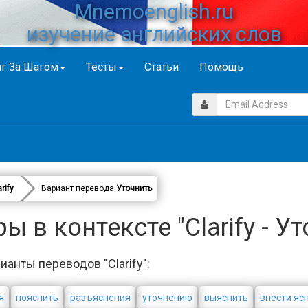
Mnemoenglish.ru
изучение английских слов
г За Шагом
Тесты
Статьи
Помощь
rify
Вариант перевода
Уточнить
 в контексте "Clarify - У
ианты переводов "Clarify":
я
пояснить
разъяснения
уточнению
выяснить
внести яс