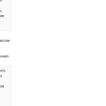
но
ь,
ние
иссии
рению
что
их
для