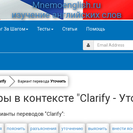
Mnemoenglish.ru
изучение английских слов
г За Шагом
Тесты
Статьи
Помощь
rify
Вариант перевода
Уточнить
 в контексте "Clarify - У
ианты переводов "Clarify":
я
пояснить
разъяснения
уточнению
выяснить
внести яс