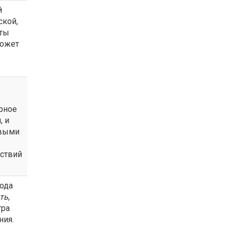
й
ской,
кты
может
рное
, и
овыми
йствий
ода
ть
,
тра
ния.