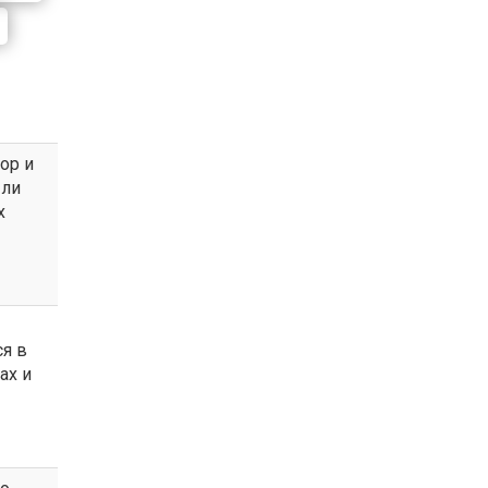
я
ор и
 ли
х
я в
ах и