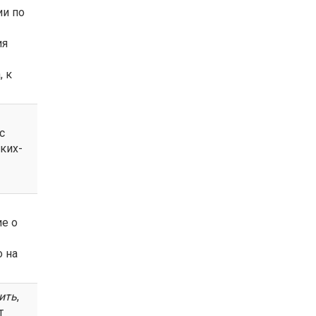
ии по
ия
, к
с
аких-
е о
о на
ить
,
т