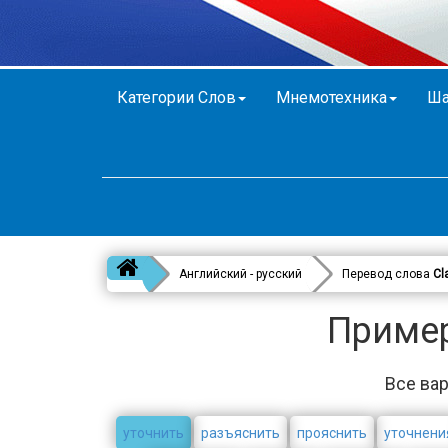
Категории Слов
Мнемотехника
Ша
Английский - русский
Перевод слова
Cla
Примеры
Все вар
уточнить
разъяснить
прояснить
уточнени