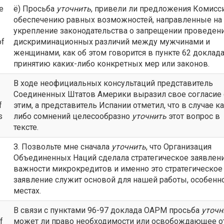
e
ё) Просьба
уточнить
, привели ли предложения Комисс
обеспечению равных возможностей, направленные на
укрепление законодательства о запрещении проведен
of
дискриминационных различий между мужчинами и
женщинами, как об этом говорится в пункте 62 доклада
принятию каких-либо конкретных мер или законов.
В ходе неофициальных консультаций представитель
Соединенных Штатов Америки выразил свое согласие 
f
этим, а представитель Испании отметил, что в случае к
s
либо сомнений целесообразно
уточнить
этот вопрос в
тексте.
З. Позвольте мне сначала
уточнить
, что Организация
Объединенных Наций сделала стратегическое заявлени
важности микрокредитов и именно это стратегическое
заявление служит основой для нашей работы, особенн
местах.
В связи с пунктами 96-97 доклада ОАРМ просьба
уточн
f
может ли право необходимости или освобождающее о