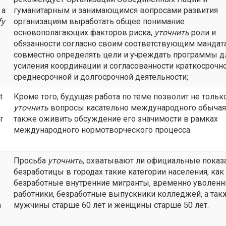
 a
гуманитарным и занимающимся вопросами развития
fy
организациям выработать общее понимание
основополагающих факторов риска,
уточнить
роли и
обязанности согласно своим соответствующим мандат
совместно определять цели и учреждать программы д
усиления координации и согласованности краткосрочно
среднесрочной и долгосрочной деятельности;
t
Кроме того, будущая работа по теме позволит не тольк
уточнить
вопросы касательно международного обычая,
r
также оживить обсуждение его значимости в рамках
международного нормотворческого процесса.
Просьба
уточнить
, охватывают ли официальные показ
безработицы в городах такие категории населения, как
безработные внутренние мигранты, временно уволен
работники, безработные выпускники колледжей, а так
n
мужчины старше 60 лет и женщины старше 50 лет.