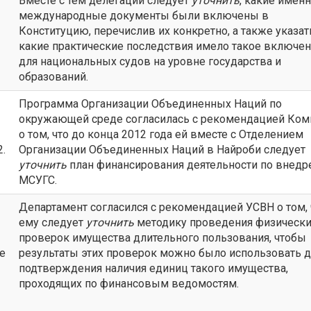
Вместе с тем делегации следует
уточнить
, какие имен
международные документы были включены в
Конституцию, перечислив их конкретно, а также указат
какие практические последствия имело такое включе
для национальных судов на уровне государства и
образований.
Программа Организации Объединенных Наций по
окружающей среде согласилась с рекомендацией Ком
о том, что до конца 2012 года ей вместе с Отделением
2.
Организации Объединенных Наций в Найроби следует
уточнить
план финансирования деятельности по внед
МСУГС.
Департамент согласился с рекомендацией УСВН о том, 
ему следует
уточнить
методику проведения физическ
проверок имущества длительного пользования, чтобы
re
результаты этих проверок можно было использовать 
подтверждения наличия единиц такого имущества,
проходящих по финансовым ведомостям.