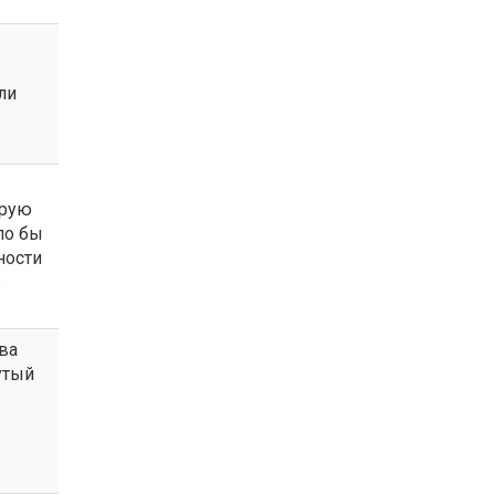
ли
орую
ло бы
ности
ь
ва
утый