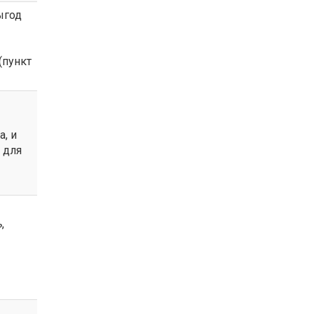
ыгод
(пункт
, и
 для
ь
,