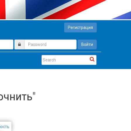
Регистрация
Войти
точнить"
ность