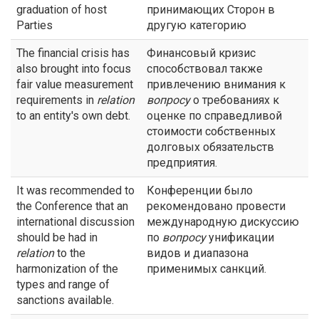
graduation of host
принимающих Сторон в
Parties
другую категорию
The financial crisis has
Финансовый кризис
also brought into focus
способствовал также
fair value measurement
привлечению внимания к
requirements in
relation
вопросу
о требованиях к
to an entity's own debt.
оценке по справедливой
стоимости собственных
долговых обязательств
предприятия.
It was recommended to
Конференции было
the Conference that an
рекомендовано провести
international discussion
международную дискуссию
should be had in
по
вопросу
унификации
relation
to the
видов и диапазона
harmonization of the
применимых санкций.
types and range of
sanctions available.