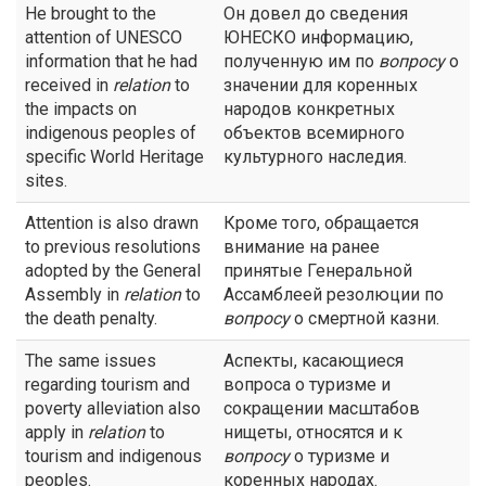
He brought to the
Он довел до сведения
attention of UNESCO
ЮНЕСКО информацию,
information that he had
полученную им по
вопросу
о
received in
relation
to
значении для коренных
the impacts on
народов конкретных
indigenous peoples of
объектов всемирного
specific World Heritage
культурного наследия.
sites.
Attention is also drawn
Кроме того, обращается
to previous resolutions
внимание на ранее
adopted by the General
принятые Генеральной
Assembly in
relation
to
Ассамблеей резолюции по
the death penalty.
вопросу
о смертной казни.
The same issues
Аспекты, касающиеся
regarding tourism and
вопроса о туризме и
poverty alleviation also
сокращении масштабов
apply in
relation
to
нищеты, относятся и к
tourism and indigenous
вопросу
о туризме и
peoples.
коренных народах.