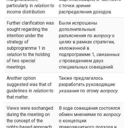
particularly in
relation
to
с точки
зрения
income distribution.
распределения доходов.
Further clarification was
Были испрошены
sought regarding the
дополнительные
intention under the
разъяснения по
вопросу
о
strategy of
целях в рамках стратегии,
subprogramme 1 in
изложенной в
relation
to the holding
подпрограмме 1,
связанных
of two special
с
проведением двух
meetings.
специальных совещаний.
Another option
Также предлагалось
suggested was that of
разработать руководящие
guidelines in
relation
to
указания
по этому
вопросу
.
that matter.
Views were exchanged
В ходе совещания состоялся
during the meeting on
обмен мнениями по
вопросу
the concept of the
о концепции
rights-based approach
правозащитного подхода и