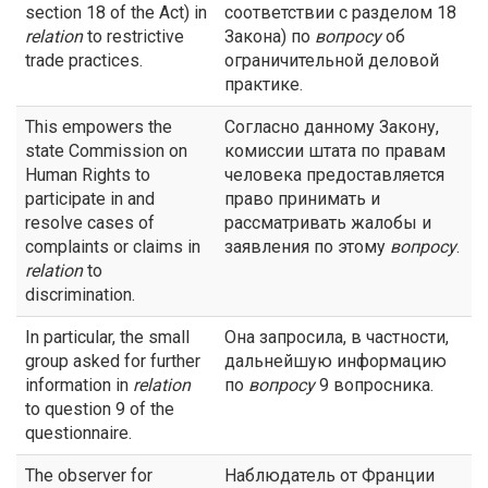
section 18 of the Act) in
соответствии с разделом 18
relation
to restrictive
Закона) по
вопросу
об
trade practices.
ограничительной деловой
практике.
This empowers the
Согласно данному Закону,
state Commission on
комиссии штата по правам
Human Rights to
человека предоставляется
participate in and
право принимать и
resolve cases of
рассматривать жалобы и
complaints or claims in
заявления по этому
вопросу
.
relation
to
discrimination.
In particular, the small
Она запросила, в частности,
group asked for further
дальнейшую информацию
information in
relation
по
вопросу
9 вопросника.
to question 9 of the
questionnaire.
The observer for
Наблюдатель от Франции