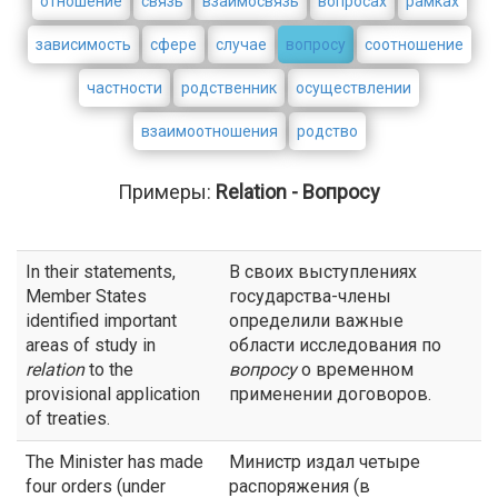
отношение
связь
взаимосвязь
вопросах
рамках
зависимость
сфере
случае
вопросу
соотношение
частности
родственник
осуществлении
взаимоотношения
родство
Примеры:
Relation - Вопросу
In their statements,
В своих выступлениях
Member States
государства-члены
identified important
определили важные
areas of study in
области исследования по
relation
to the
вопросу
о временном
provisional application
применении договоров.
of treaties.
The Minister has made
Министр издал четыре
four orders (under
распоряжения (в