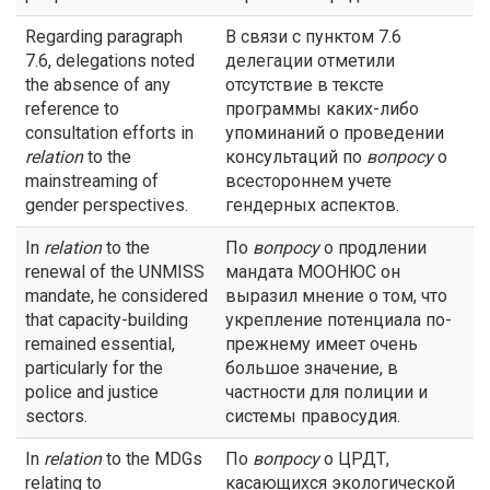
Regarding paragraph
В связи с пунктом 7.6
7.6, delegations noted
делегации отметили
the absence of any
отсутствие в тексте
reference to
программы каких-либо
consultation efforts in
упоминаний о проведении
relation
to the
консультаций по
вопросу
о
mainstreaming of
всестороннем учете
gender perspectives.
гендерных аспектов.
In
relation
to the
По
вопросу
о продлении
renewal of the UNMISS
мандата МООНЮС он
mandate, he considered
выразил мнение о том, что
that capacity-building
укрепление потенциала по-
remained essential,
прежнему имеет очень
particularly for the
большое значение, в
police and justice
частности для полиции и
sectors.
системы правосудия.
In
relation
to the MDGs
По
вопросу
о ЦРДТ,
relating to
касающихся экологической