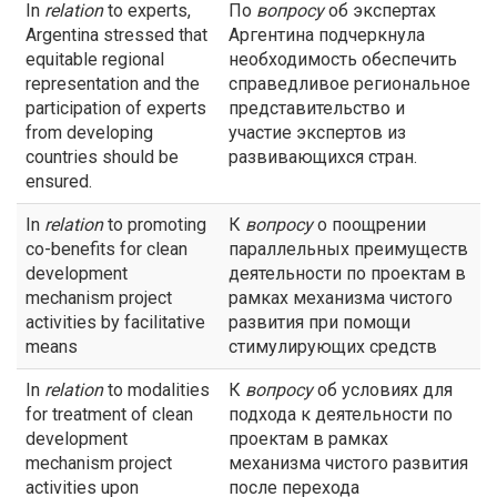
In
relation
to experts,
По
вопросу
об экспертах
Argentina stressed that
Аргентина подчеркнула
equitable regional
необходимость обеспечить
representation and the
справедливое региональное
participation of experts
представительство и
from developing
участие экспертов из
countries should be
развивающихся стран.
ensured.
In
relation
to promoting
К
вопросу
о поощрении
co-benefits for clean
параллельных преимуществ
development
деятельности по проектам в
mechanism project
рамках механизма чистого
activities by facilitative
развития при помощи
means
стимулирующих средств
In
relation
to modalities
К
вопросу
об условиях для
for treatment of clean
подхода к деятельности по
development
проектам в рамках
mechanism project
механизма чистого развития
activities upon
после перехода