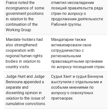
France noted the
отметил несовпадение
incongruence of some
позиций правительств ряда
government positions
стран по
вопросу
о
in
relation
to the
продолжении деятельности
continuation of the
Рабочей группы.
Working Group.
Mandate-holders had
Мандатарии также
also strengthened
активизировали свое
cooperation with
сотрудничество с
regional human rights
региональными
bodies in
relation
to
правозащитными органами
country visits.
по
вопросу
посещения стран.
Judge Hunt and Judge
Судья Хант и судья Беннуна
Bennouna appended a
выступили с отдельными и
separate and
особыми мнениями по
dissenting opinion in
вопросу
о совокупных
relation
to the issue of
приговорах.
cumulative convictions.