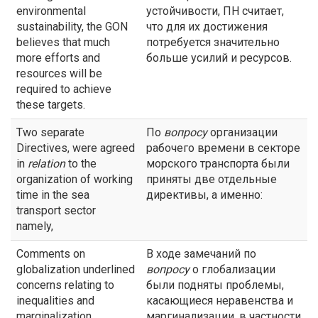
environmental
устойчивости, ПН считает,
sustainability, the GON
что для их достижения
believes that much
потребуется значительно
more efforts and
больше усилий и ресурсов.
resources will be
required to achieve
these targets.
Two separate
По
вопросу
организации
Directives, were agreed
рабочего времени в секторе
in
relation
to the
морского транспорта были
organization of working
приняты две отдельные
time in the sea
директивы, а именно:
transport sector
namely,
Comments on
В ходе замечаний по
globalization underlined
вопросу
о глобализации
concerns relating to
были подняты проблемы,
inequalities and
касающиеся неравенства и
marginalization,
маргинализации, в частности