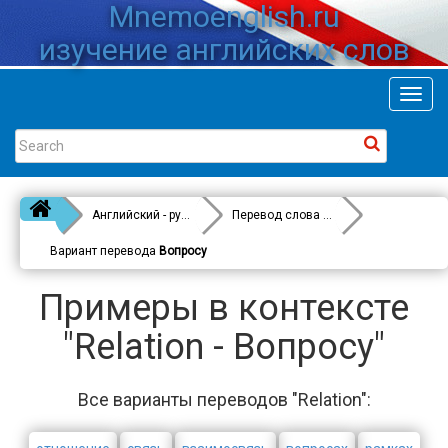
Mnemoenglish.ru
изучение английских слов
Toggl
navig
Английский - русский
Перевод слова
Relation
Вариант перевода
Вопросу
Примеры в контексте
"Relation - Вопросу"
Все варианты переводов "Relation":