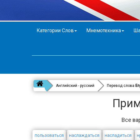
Категории Слов
Мнемотехника
Ша
Английский - русский
Перевод слова
En
Прим
Все ва
пользоваться
наслаждаться
насладиться
н