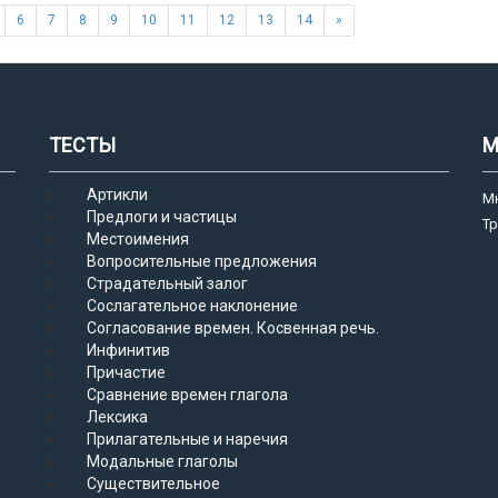
6
7
8
9
10
11
12
13
14
»
ТЕСТЫ
М
Артикли
М
Предлоги и частицы
Т
Местоимения
Вопросительные предложения
Страдательный залог
Сослагательное наклонение
Согласование времен. Косвенная речь.
Инфинитив
Причастие
Сравнение времен глагола
Лексика
Прилагательные и наречия
Модальные глаголы
Существительное