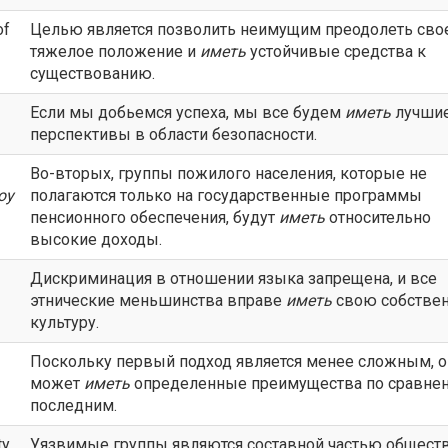
of
Целью является позволить неимущим преодолеть сво
тяжелое положение и
иметь
устойчивые средства к
существованию.
Если мы добьемся успеха, мы все будем
иметь
лучши
перспективы в области безопасности.
Во-вторых, группы пожилого населения, которые не
oy
полагаются только на государственные программы
пенсионного обеспечения, будут
иметь
относительно
высокие доходы.
Дискриминация в отношении языка запрещена, и все
этнические меньшинства вправе
иметь
свою собстве
культуру.
Поскольку первый подход является менее сложным, о
может
иметь
определенные преимущества по сравне
последним.
ty
Уязвимые группы являются составной частью обществ