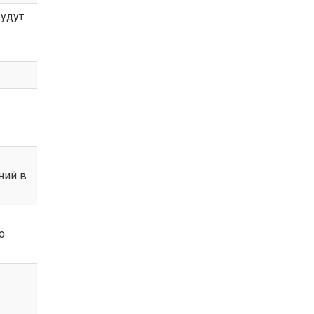
будут
ний в
о