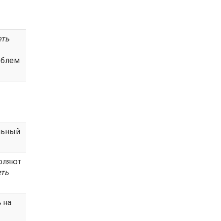
еть
облем
льный
оляют
ть
ь
на