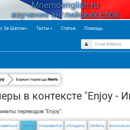
Mnemoenglish.ru
изучение английских слов
г За Шагом
Тесты
Статьи
Помощь
joy
Вариант перевода
Иметь
еры в контексте "Enjoy - И
рианты переводов "Enjoy":
равиться
иметь
понравится
обладать
любить
воспользо