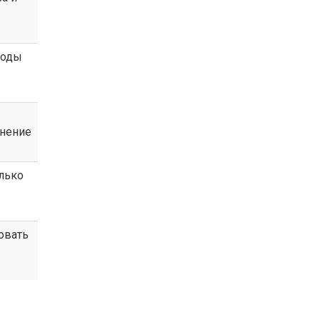
боды
инение
лько
овать