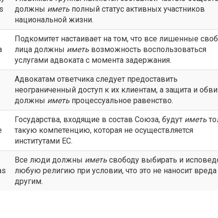
ts
должны
иметь
полный статус активных участников
национальной жизни.
Подкомитет настаивает на том, что все лишенные сво
a
лица должны
иметь
возможность воспользоваться
услугами адвоката с момента задержания.
s
Адвокатам ответчика следует предоставить
неограниченный доступ к их клиентам, а защита и обв
должны
иметь
процессуальное равенство.
Государства, входящие в состав Союза, будут
иметь
то
e
такую компетенцию, которая не осуществляется
институтами ЕС.
Все люди должны
иметь
свободу выбирать и исповед
as
любую религию при условии, что это не наносит вреда
другим.