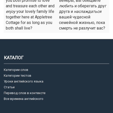
you both promise to love
Венеры, вы обещаете
and treasure each other and
любить
и оберегать друг
enjoy
your lovely family life
друга и
наслаждаться
together here at Appletree
вашей чудесной
Cottage for as long as you
семейной жизнью, пока
both shall live?
смерть не разлучит вас?
КАТАЛОГ
Категории слов
Категории тестов
Уроки английского языка
Статьи
Перевод слов в контексте
Все времена английского