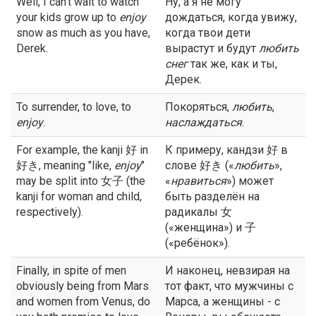
Well, I can't wait to watch
Ну, а я не могу
your kids grow up to
enjoy
дождаться, когда увижу,
snow as much as you have,
когда твои дети
Derek.
вырастут и будут
любить
снег
так же, как и ты,
Дерек.
To surrender, to love, to
Покоряться,
любить
,
enjoy
.
наслаждаться
.
For example, the kanji 好 in
К примеру, кандзи 好 в
好き, meaning "like,
enjoy
"
слове 好き («
любить
»,
may be split into 女子 (the
«
нравиться
») может
kanji for woman and child,
быть разделён на
respectively).
радикалы 女
(«женщина») и 子
(«ребёнок»).
Finally, in spite of men
И наконец, невзирая на
obviously being from Mars
тот факт, что мужчины с
and women from Venus, do
Марса, а женщины - с