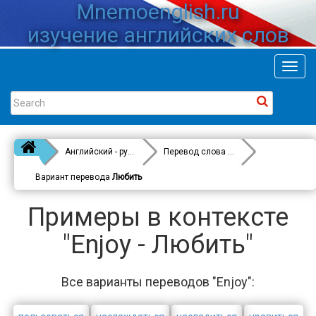
Mnemoenglish.ru
изучение английских слов
Toggl
navig
Английский - русский
Перевод слова
Enjoy
Вариант перевода
Любить
Примеры в контексте
"Enjoy - Любить"
Все варианты переводов "Enjoy":