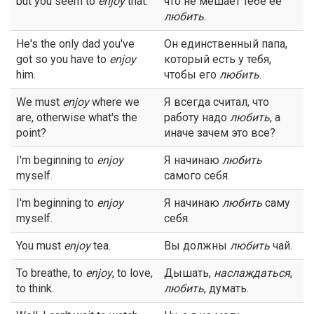
but you seem to
enjoy
that.
что не мешает тебе ее
любить
.
He's the only dad you've
Он единственный папа,
got so you have to
enjoy
который есть у тебя,
him.
чтобы его
любить
.
We must
enjoy
where we
Я всегда считал, что
are, otherwise what's the
работу надо
любить
, а
point?
иначе зачем это все?
I'm beginning to
enjoy
Я начинаю
любить
myself.
самого себя.
I'm beginning to
enjoy
Я начинаю
любить
саму
myself.
себя.
You must
enjoy
tea.
Вы должны
любить
чай.
To breathe, to
enjoy
, to love,
Дышать,
наслаждаться
,
to think.
любить
, думать.