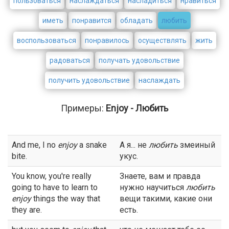
пользоваться
наслаждаться
насладиться
нравиться
иметь
понравится
обладать
любить
воспользоваться
понравилось
осуществлять
жить
радоваться
получать удовольствие
получить удовольствие
наслаждать
Примеры:
Enjoy - Любить
And me, I no
enjoy
a snake
А я... не
любить
змеиный
bite.
укус.
You know, you're really
Знаете, вам и правда
going to have to learn to
нужно научиться
любить
enjoy
things the way that
вещи такими, какие они
they are.
есть.