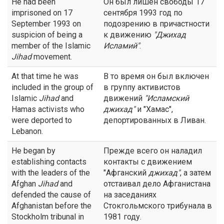
He had been
Он был лишен свободы 17
imprisoned on 17
сентября 1993 год по
September 1993 on
подозрению в причастности
suspicion of being a
к движению
"
Джихад
member of the Islamic
Исламий"
.
Jihad
movement.
At that time he was
В то время он был включен
included in the group of
в группу активистов
Islamic
Jihad
and
движений
"Исламский
Hamas activists who
джихад
"
и "Хамас",
were deported to
депортированных в Ливан.
Lebanon.
He began by
Прежде всего он наладил
establishing contacts
контакты с движением
with the leaders of the
"Афганский
джихад
"
, а затем
Afghan
Jihad
and
отстаивал дело Афганистана
defended the cause of
на заседаниях
Afghanistan before the
Стокгольмского трибунала в
Stockholm tribunal in
1981 году.