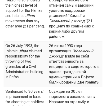
Hebron also showed
В Хевроне также был
the highest level of
отмечен самый высокий
support for the Hamas
уровень поддержки
and Islamic
Jihad
движений "Хамас" и
movements than any
"Исламский
джихад
"
(21
other area (21 per cent).
процент) по сравнению с
каким-либо другим
районом.
On 26 July 1993, the
26 июля 1993 года
Islamic
Jihad
claimed
организация
"Исламский
responsibility for the
джихад
"
взяла на себя
throwing of two
ответственность за
grenades at a Civil
инцидент, в ходе которого в
Administration building
здание гражданской
in Rafah.
администрации в Рафахе
были брошены две гранаты.
Sentenced to 30 years'
Осужден на 30 лет
imprisonment in Israel
тюремного заключения в
for shooting at soldiers
Израиле за стрельбу в