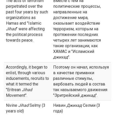
The acts of terrorism
Вместе с тем на
perpetrated over the
политические процессы,
past four years by such
направленные на
organizations as
достижение мира,
Hamas and "Islamic
оказывает воздействие
Jihad
" were affecting
терроризм, которым на
the political process
протяжении последних
towards peace.
четырех лет занимаются
такие организации, как
ХАМАС и "Исламский
джихад
".
Accordingly, it began to
Поэтому он начал, используя
enlist, through various
в качестве приманки
inducements, recruits to
различные стимулы,
what it termed the
вербовать людей в состав
"Eritrean
Jihad
так называемого движения
Movement".
"Эритрейский
джихад
".
Nivine
Jihad
Selmy (3
Нивин
Джихад
Селми (3
years old)
года)