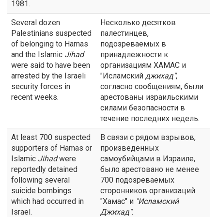
1981.
Several dozen
Несколько десятков
Palestinians suspected
палестинцев,
of belonging to Hamas
подозреваемых в
and the Islamic
Jihad
принадлежности к
were said to have been
организациям ХАМАС и
arrested by the Israeli
"Исламский
джихад
"
,
security forces in
согласно сообщениям, были
recent weeks.
арестованы израильскими
силами безопасности в
течение последних недель.
At least 700 suspected
В связи с рядом взрывов,
supporters of Hamas or
произведенных
Islamic
Jihad
were
самоубийцами в Израиле,
reportedly detained
было арестовано не менее
following several
700 подозреваемых
suicide bombings
сторонников организаций
which had occurred in
"Хамас" и
"Исламский
Israel.
Джихад
"
.