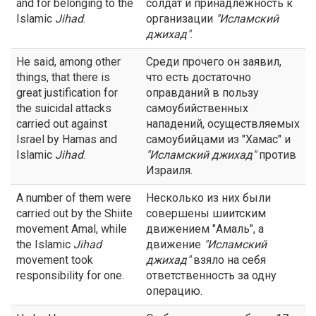
and for belonging to the
солдат и принадлежность к
Islamic
Jihad
.
организации
"Исламский
джихад
"
.
He said, among other
Среди прочего он заявил,
things, that there is
что есть достаточно
great justification for
оправданий в пользу
the suicidal attacks
самоубийственных
carried out against
нападений, осуществляемых
Israel by Hamas and
самоубийцами из "Хамас" и
Islamic
Jihad
.
"Исламский
джихад
"
против
Израиля.
A number of them were
Несколько из них были
carried out by the Shiite
совершены шиитским
movement Amal, while
движением "Амаль", а
the Islamic
Jihad
движение
"Исламский
movement took
джихад
"
взяло на себя
responsibility for one.
ответственность за одну
операцию.