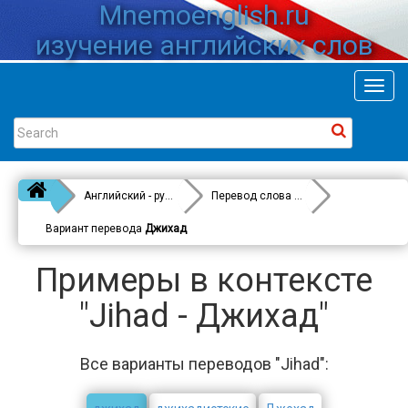
Mnemoenglish.ru
изучение английских слов
Toggl
navig
Английский - русский
Перевод слова
Jihad
Вариант перевода
Джихад
Примеры в контексте
"Jihad - Джихад"
Все варианты переводов "Jihad":