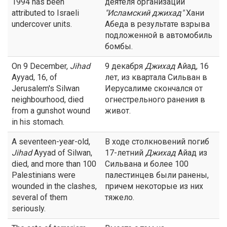
1994 has been
деятеля организации
attributed to Israeli
"Исламский
джихад
"
Хани
undercover units.
Абеда в результате взрыва
подложенной в автомобиль
бомбы.
On 9 December,
Jihad
9 декабря
Джихад
Айад, 16
Ayyad, 16, of
лет, из квартала Сильван в
Jerusalem's Silwan
Иерусалиме скончался от
neighbourhood, died
огнестрельного ранения в
from a gunshot wound
живот.
in his stomach.
A seventeen-year-old,
В ходе столкновений погиб
Jihad
Ayyad of Silwan,
17-летний
Джихад
Айад из
died, and more than 100
Сильвана и более 100
Palestinians were
палестинцев были ранены,
wounded in the clashes,
причем некоторые из них
several of them
тяжело.
seriously.