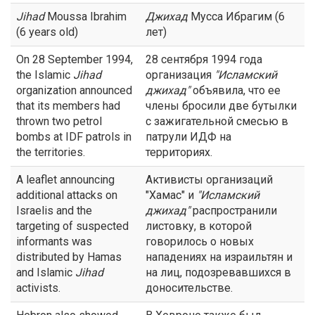
Jihad
Moussa Ibrahim
Джихад
Мусса Ибрагим (6
(6 years old)
лет)
On 28 September 1994,
28 сентября 1994 года
the Islamic
Jihad
организация
"Исламский
organization announced
джихад
"
объявила, что ее
that its members had
члены бросили две бутылки
thrown two petrol
с зажигательной смесью в
bombs at IDF patrols in
патрули ИДФ на
the territories.
территориях.
A leaflet announcing
Активисты организаций
additional attacks on
"Хамас" и
"Исламский
Israelis and the
джихад
"
распространили
targeting of suspected
листовку, в которой
informants was
говорилось о новых
distributed by Hamas
нападениях на израильтян и
and Islamic
Jihad
на лиц, подозревавшихся в
activists.
доносительстве.