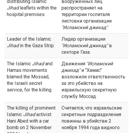
distributing Islamic
вооруженных лиц
Jihad
leaflets within the
распространяет на
hospital premises.
территории госпиталя
листовки организации
"Исламский
джихад
"
.
Leader of the Islamic
Лидер организации
Jihad
in the Gaza Strip.
"Исламский
джихад
"
в
секторе Газа.
The Islamic
Jihad
and
Движения
"Исламский
Hamas movements
джихад
"
и "Хамас"
blamed the Mossad,
возложили ответственность
the Israeli secret
за это убийство на
service, for the killing.
израильскую секретную
службу Моссад.
The killing of prominent
Считается, что израильские
Islamic
Jihad
activist
секретные подразделения
Hani Abed with a car
повинны в убийстве 2
bomb on 2 November
ноября 1994 года видного