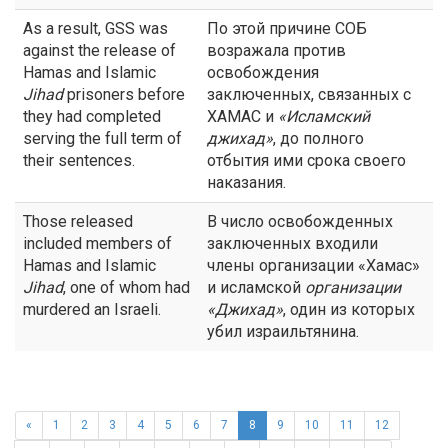
As a result, GSS was
По этой причине СОБ
against the release of
возражала против
Hamas and Islamic
освобождения
Jihad
prisoners before
заключенных, связанных с
they had completed
ХАМАС и
«Исламский
serving the full term of
джихад
»
, до полного
their sentences.
отбытия ими срока своего
наказания.
Those released
В число освобожденных
included members of
заключенных входили
Hamas and Islamic
члены организации «Хамас»
Jihad
, one of whom had
и исламской
организации
murdered an Israeli.
«
Джихад
»
, один из которых
убил израильтянина.
«
1
2
3
4
5
6
7
8
9
10
11
12