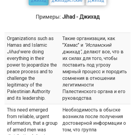
джихад
джихадистские
Джехад
Примеры:
Jihad - Джихад
Organizations such as
Такие организации, как
Hamas and Islamic
"Хамас" и
"Исламский
Jihad
were doing
джихад
"
, делают все, что в
everything in their
их силах для того, чтобы
power to jeopardize the
поставить под угрозу
peace process and to
мирный процесс и породить
challenge the
сомнения в отношении
legitimacy of the
легитимности
Palestinian Authority
Палестинского органа и его
and its leadership.
руководства.
This need emerged
Необходимость в обыске
from reliable, urgent
возникла после получения
information, that a group
достоверной информации о
of armed men was
том, что группа