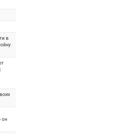
ти в
ойну.
ют
к
воих
о он