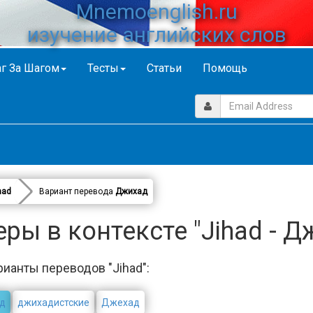
Mnemoenglish.ru
изучение английских слов
г За Шагом
Тесты
Статьи
Помощь
had
Вариант перевода
Джихад
ры в контексте "Jihad - Д
рианты переводов "Jihad":
д
джихадистские
Джехад