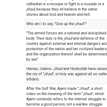
cathedral or a mosque or fight in a crusade or a
jihad
, because they all believe in the same
stories about God and heaven and hell.
Who am I to say, "Give up the
jihad
"?
"The armed forces are a national and disciplined
body. Their duty is the
jihad
and defence of the
country against external and internal dangers an
protection of the nation and her civilized leaders
and the organization thereof shall be determine
by law."
Hamas, Islamic
Jihad
and Hezbollah have raise
the cry of "
jihad
", or holy war, against all so-call
infidels.
After the Gulf War, Ajami made "
Jihad
", a short
video on the meaning of the term "
jihad
", which
Ajami contends refers to the internal struggle to
become a good person, not a warlike struggle