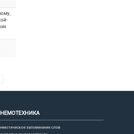
ному,
кой-
ких
НЕМОТЕХНИКА
немотическое запоминание слов