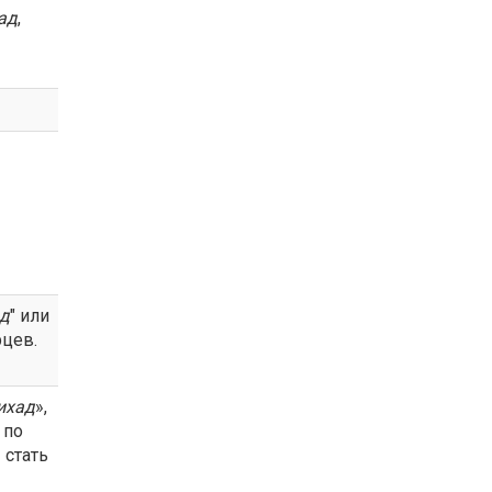
ад
,
д
" или
рцев.
ихад
»,
 по
 стать