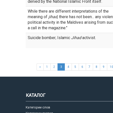
denied by the National Islamic Front itself.
While there are different interpretations of the
meaning of
jihad
, there has not been... any violen
political activity in the Maldives arising from su
a call in the magazine."
Suicide bomber; Islamic
Jihad
activist.
«
1
2
3
4
5
6
7
8
9
1
КАТАЛОГ
Категории слов