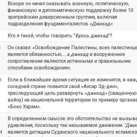
Вскоре он начал оказывать военную, политическую,
финансовую и дипломатическую поддержку более 10
эритрейским диверсионным группам, включая
подразделения фундаменталистов
«
Джихад
»
.
Кто я такой, чтобы говорить: "
Брось
джихад
"?
s
Он сказал: «Освобождение Палестины, всех палестинце
является обязанностью
... а
джихад
и вооруженное
сопротивление являются истинными и правильными
способами освобождения».
n
Если в ближайшее время ситуация не изменится, в ка
соседней стране появится свой «Ансар Эд-дин»,
преследующий цель развернуть
«
джихад
»
(священную
войну) на национальной территории по примеру органи
«Боко Харам».
В определенном смысле это обстоятельство не вызыв
удивления, поскольку так называемое движение
"
Джи
ot
является детищем Суданского национального исламск