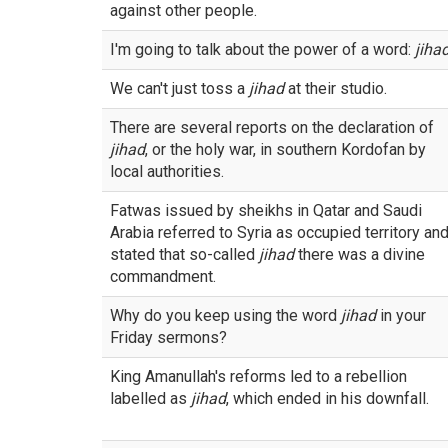
against other people.
I'm going to talk about the power of a word:
jiha
We can't just toss a
jihad
at their studio.
There are several reports on the declaration of
jihad
, or the holy war, in southern Kordofan by
local authorities.
Fatwas issued by sheikhs in Qatar and Saudi
Arabia referred to Syria as occupied territory an
stated that so-called
jihad
there was a divine
commandment.
Why do you keep using the word
jihad
in your
Friday sermons?
King Amanullah's reforms led to a rebellion
labelled as
jihad
, which ended in his downfall.