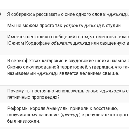
d
.
Я собираюсь рассказать о силе одного слова:
«
джихад
»
.
Мы не можем просто так
устроить
джихад
в студии.
Имеется несколько сообщений о том, что местные влас
Южном Кордофане
объявили
джихад
или священную в
В своих фетвах катарские и саудовские шейхи называ
d
Сирию оккупированной территорией, утверждая, что та
называемый
«
джихад
»
является велением свыше.
Почему ты постоянно используешь слово
«
джихад
»
в с
пятничных проповедях?
Реформы короля Амануллы привели к восстанию,
получившему название
"
джихад
"
, в результате которог
был низложен.