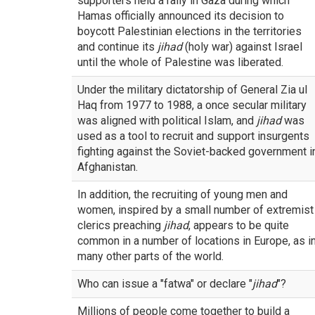
supporters held a rally in Gaza during which
Hamas officially announced its decision to
boycott Palestinian elections in the territories
and continue its
jihad
(holy war) against Israel
until the whole of Palestine was liberated.
Under the military dictatorship of General Zia ul
Haq from 1977 to 1988, a once secular military
was aligned with political Islam, and
jihad
was
used as a tool to recruit and support insurgents
fighting against the Soviet-backed government i
Afghanistan.
In addition, the recruiting of young men and
women, inspired by a small number of extremist
clerics preaching
jihad
, appears to be quite
common in a number of locations in Europe, as i
many other parts of the world.
Who can issue a "fatwa" or declare "
jihad
"?
Millions of people come together to build a