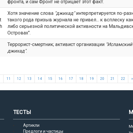
фронта, и сам Фронт не отрицает этот факт.
Хотя значение слова
"
джихад
"
интерпретируется по-раз
t
такого рода призыв журнала не привел... к всплеску ка
ch
либо серьезной политической активности на Мальдивс
Островах".
Террорист-смертник; активист организации
"Исламский
джихад
"
.
0
11
12
13
14
15
16
17
18
19
20
21
22
»
ТЕСТЫ
М
Артикли
М
Предлоги и частицы