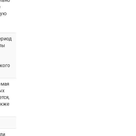
ально
е
ную
ериод
илы
кого
емая
ых
ется,
акже
или