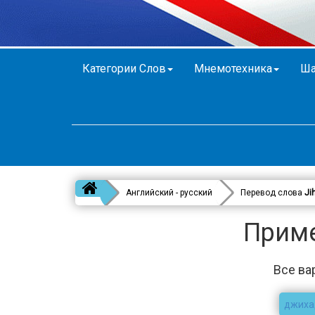
Категории Слов
Мнемотехника
Ша
Английский - русский
Перевод слова
Ji
Приме
Все ва
джиха