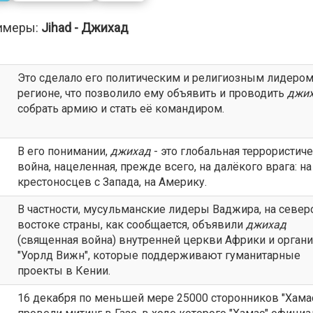
имеры:
Jihad - Джихад
Это сделало его политическим и религиозным лидером
регионе, что позволило ему объявить и проводить
джи
собрать армию и стать её командиром.
В его понимании,
джихад
- это глобальная террористич
война, нацеленная, прежде всего, на далёкого врага: на
крестоносцев с Запада, на Америку.
В частности, мусульманские лидеры Ваджира, на север
востоке страны, как сообщается, объявили
джихад
(священная война) внутренней церкви Африки и орган
"Уорлд Вижн", которые поддерживают гуманитарные
проекты в Кении.
16 декабря по меньшей мере 25000 сторонников "Хама