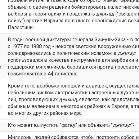
провели митинг в Газе, в ходе которого "Хамас" офици
объявил о своем решении бойкотировать палестински
выборы в территориях и продолжать
джихад
("священ
войну") против Израиля до полного освобождения всей
Палестины.
В годы военной диктатуры генерала Зии-уль-Хака - в п
с 1977 по 1988 год - некогда светские вооруженные с
солидаризовались с политическим исламом, а
джихад
использовался в качестве инструмента для вербовки и
n
поддержки мятежников, боровшихся против просоветс
правительства в Афганистане.
Кроме того, вербовка юношей и девушек, осуществля
небольшим числом экстремистки настроенных духовн
лиц, проповедующих
джихад
, является, как представля
n
обычным явлением в некоторых районах в Европе, а т
во многих других районах мира.
Кто может выпустить "фатву" или объявить "
джихад
"?
Миллионы людей собираются, чтобы построить собор 