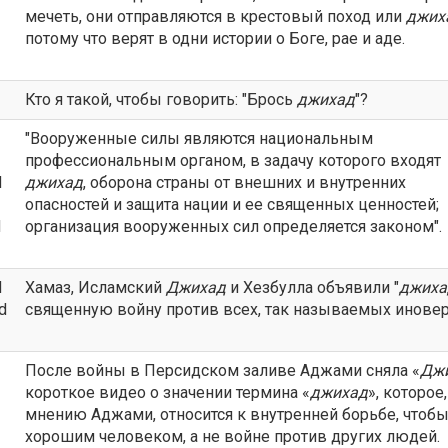
мечеть, они отправляются в крестовый поход или
джих
потому что верят в одни истории о Боге, рае и аде.
Кто я такой, чтобы говорить: "Брось
джихад
"?
"Вооруженные силы являются национальным
профессиональным органом, в задачу которого входят
d
джихад
, оборона страны от внешних и внутренних
опасностей и защита нации и ее священных ценностей;
d
организация вооруженных сил определяется законом".
d
Хамаз, Исламский
Джихад
и Хезбулла объявили "
джиха
ed
священную войну против всех, так называемых инове
После войны в Персидском заливе Аджами сняла «
Дж
короткое видео о значении термина «
джихад
», которое,
мнению Аджами, относится к внутренней борьбе, чтобы
хорошим человеком, а не войне против других людей.