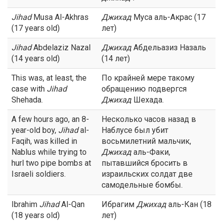
Jihad
Musa Al-Akhras
Джихад
Муса аль-Акрас (17
(17 years old)
лет)
Jihad
Abdelaziz Nazal
Джихад
Абдельазиз Назаль
(14 years old)
(14 лет)
This was, at least, the
По крайней мере такому
case with
Jihad
обращению подвергся
Shehada.
Джихад
Шехада.
A few hours ago, an 8-
Несколько часов назад в
year-old boy,
Jihad
al-
Наблусе был убит
Faqih, was killed in
восьмилетний мальчик,
Nablus while trying to
Джихад
аль-Факи,
hurl two pipe bombs at
пытавшийся бросить в
Israeli soldiers.
израильских солдат две
самодельные бомбы.
Ibrahim
Jihad
Al-Qan
Ибрагим
Джихад
аль-Кан (18
(18 years old)
лет)