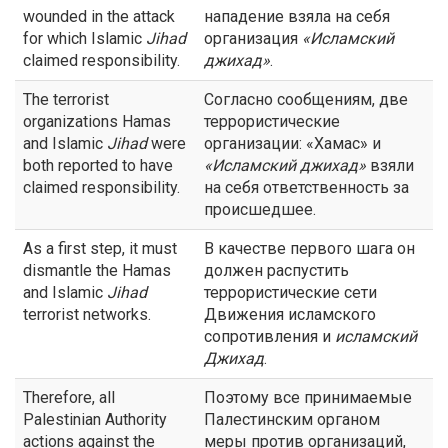
wounded in the attack
нападение взяла на себя
for which Islamic
Jihad
организация
«Исламский
claimed responsibility.
джихад
»
.
The terrorist
Согласно сообщениям, две
organizations Hamas
террористические
and Islamic
Jihad
were
организации: «Хамас» и
both reported to have
«Исламский
джихад
»
взяли
claimed responsibility.
на себя ответственность за
происшедшее.
As a first step, it must
В качестве первого шага он
dismantle the Hamas
должен распустить
and Islamic
Jihad
террористические сети
terrorist networks.
Движения исламского
сопротивления и
исламский
Джихад
.
Therefore, all
Поэтому все принимаемые
Palestinian Authority
Палестинским органом
actions against the
меры против организаций,