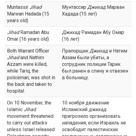
Muntassir
Jihad
Мунтассир
Джихад
Марван
Marwan Hadada (15
Хадада (15 лет)
years old)
Jihad
Ramadan Abu
Джихад
Рамадан Абу Омар
Omar (16 years old)
(16 лет)
Both Warrant Officer
Прапорщик
Джихад
и Натим
Jihad
and Nathim
Аззам были убиты, а
Azzam were killed,
сотрудник полиции Тарик
while Tariq, the
был ранен в спину и отвезен
policeman, was shot in
в больницу.
the back and taken to
hospital.
On 10 November, the
10 ноября движение
Islamic
Jihad
Исламский
джихад
movement threatened
пригрозило организовать
to carry out attacks
нападения, если Израиль не
unless Israel released
освободит палестинских