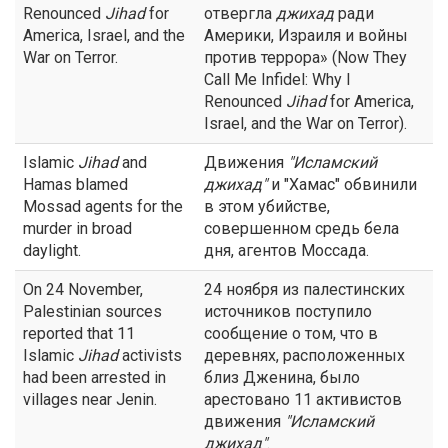
Renounced
Jihad
for
отвергла
джихад
ради
America, Israel, and the
Америки, Израиля и войны
War on Terror.
против террора» (Now They
Call Me Infidel: Why I
Renounced
Jihad
for America,
Israel, and the War on Terror).
Islamic
Jihad
and
Движения
"Исламский
Hamas blamed
джихад
"
и "Хамас" обвинили
Mossad agents for the
в этом убийстве,
murder in broad
совершенном средь бела
daylight.
дня, агентов Моссада.
On 24 November,
24 ноября из палестинских
Palestinian sources
источников поступило
reported that 11
сообщение о том, что в
Islamic
Jihad
activists
деревнях, расположенных
had been arrested in
близ Дженина, было
villages near Jenin.
арестовано 11 активистов
движения
"Исламский
джихад
"
.