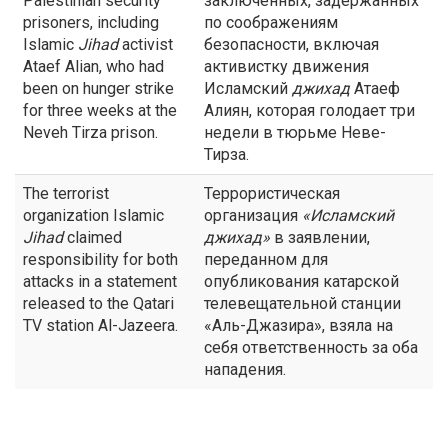
Palestinian security
заключенных, задержанных
prisoners, including
по соображениям
Islamic
Jihad
activist
безопасности, включая
Ataef Alian, who had
активистку движения
been on hunger strike
Исламский
джихад
Атаеф
for three weeks at the
Алиян, которая голодает три
Neveh Tirza prison.
недели в тюрьме Неве-
Тирза.
The terrorist
Террористическая
organization Islamic
организация
«Исламский
Jihad
claimed
джихад
»
в заявлении,
responsibility for both
переданном для
attacks in a statement
опубликования катарской
released to the Qatari
телевещательной станции
TV station Al-Jazeera.
«Аль-Джазира», взяла на
себя ответственность за оба
нападения.