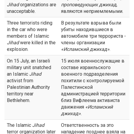
Jihad
organizations are
проповедующих
джихад
,
unacceptable.
являются неприемлемыми.
Three terrorists riding
В результате взрыва были
in the car who were
убиты находившиеся в
members of Islamic
автомобиле три террориста -
Jihad
were killed in the
члены организации
explosion.
«Исламский
джихад
»
.
On 15 July, an Israeli
15 июля военнослужащие в
military unit snatched
составе израильского
an Islamic
Jihad
военного подразделения
activist from
похитили с контролируемой
Palestinian Authority
Палестинской
territory near
администрацией территории
Bethlehem.
близ Вифлеема активиста
движения
«Исламский
джихад
»
.
The Islamic
Jihad
Ответственность за это
terror organization later
нападение позднее взяла на