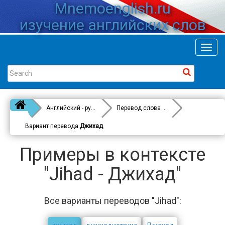
Mnemoenglish.ru
изучение английских слов
Toggl
navig
Английский - русский
Перевод слова
Jihad
Вариант перевода
Джихад
Примеры в контексте
"Jihad - Джихад"
Все варианты переводов "Jihad":