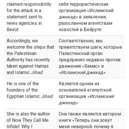
claimed responsibility
себя террористическая
for the attack in a
организация «Исламский
statement sent to
джихад
»
в заявлении,
news agencies in
разосланном агентствам
Beirut.
новостей в Бейруте.
Accordingly, we
Соответственно, мы
welcome the steps that
приветствуем шаги, которые
the Palestinian
Палестинский орган
Authority has recently
предпринял недавно против
taken against Hamas
движения «Хамас» и
and Islamic
Jihad
.
«Исламский
джихад
»
.
He is one of the
Является одним из
founders of the
основателей египетской
Egyptian Islamic
Jihad
.
организации
«Исламский
джихад
»
.
She is also the author
Она также является автором
of Now They Call Me
книги «Теперь они зовут
Infidel: Why I
меня неверной: почему я