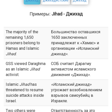
джихад
джихадистские
Джехад
Примеры:
Jihad - Джихад
The majority of the
Большинство оставшихся
remaining 1,650
1650 заключенных
prisoners belong to
принадлежат к «Хамас» и
Hamas and Islamic
организации
«Исламский
Jihad
.
джихад
»
.
GSS viewed Daraghma
СОБ считает Дарагму
as an Islamic
Jihad
активистом исламского
activist.
движения «
Джихад
»
.
Islamic
Jihad
has
«Исламский
джихад
»
threatened to resume
угрожает возобновлением
suicide attacks inside
взрывов самоубийц в
Israel.
Израиле.
Two others were
Ответственность за это