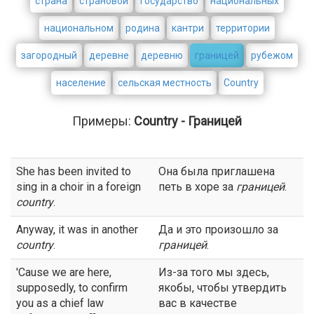
страна
страновой
государство
национальных
национальном
родина
кантри
территории
загородный
деревне
деревню
границей
рубежом
население
сельская местность
Country
Примеры:
Country - Границей
She has been invited to
Она была приглашена
sing in a choir in a foreign
петь в хоре за
границей
.
country
.
Anyway, it was in another
Да и это произошло за
country
.
границей
.
'Cause we are here,
Из-за того мы здесь,
supposedly, to confirm
якобы, чтобы утвердить
you as a chief law
вас в качестве