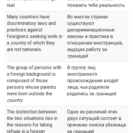
real.
показать тебе реальность.
Many countries have
Во многих странах
discriminatory laws and
существуют
practices against
дискриминационные
foreigners seeking work in
законы и практика в
a
country
of which they
отношении иностранцев,
are not nationals.
ищущих работу за
границей
.
The group of persons with
В группу лиц
a foreign background is
иностранного
composed of those
происхождения входят
persons whose parents
лица, чьи родители
were born outside the
родились за
границей
.
country
.
The distinction between
Одно из различий этих
the two situations lies in
двух ситуаций состоит в
the reasons for taking
причинах поиска убежища
refuge in a foreign
за
границей
.