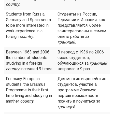
country
.
Students from Russia,
Студенты из России,
Germany and Spain seem
Германии и Испании, как
to be more interested in
представляется, более
work experience in a
заинтересованы в самом
foreign
country
.
опыте работы за
границей
.
Between 1963 and 2006
В период с 1936 по 2006
the number of students
число студентов,
studying in a foreign
обучающихся за
границей
country
increased 9 times.
возросло в 9 раз.
For many European
Для многих европейских
students, the Erasmus
студентов, участие в
Programme is their first
программе Эразмус -
time living and studying in
первая возможность
another
country
.
пожить и поучиться за
границей
.