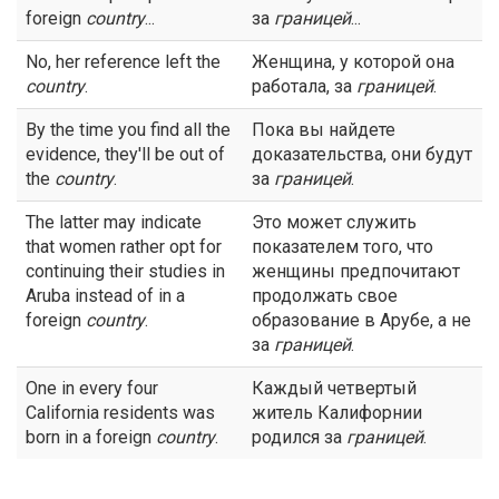
foreign
country
...
за
границей
...
No, her reference left the
Женщина, у которой она
country
.
работала, за
границей
.
By the time you find all the
Пока вы найдете
evidence, they'll be out of
доказательства, они будут
the
country
.
за
границей
.
The latter may indicate
Это может служить
that women rather opt for
показателем того, что
continuing their studies in
женщины предпочитают
Aruba instead of in a
продолжать свое
foreign
country
.
образование в Арубе, а не
за
границей
.
One in every four
Каждый четвертый
California residents was
житель Калифорнии
born in a foreign
country
.
родился за
границей
.