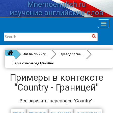
Mnemoenglish.ru
изучение английских слов
Toggl
navig
Английский - русский
Перевод слова
Country
Вариант перевода
Границей
Примеры в контексте
"Country - Границей"
Все варианты переводов "Country":