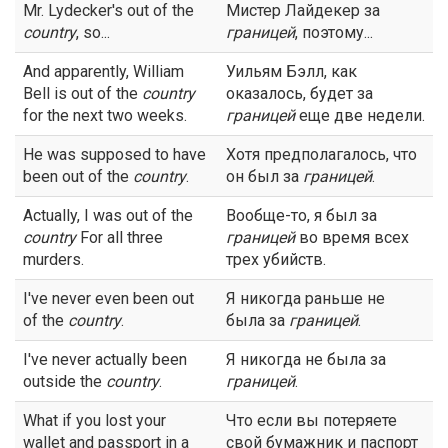
Mr. Lydecker's out of the
Мистер Лайдекер за
country
, so...
границей
, поэтому...
And apparently, William
Уильям Бэлл, как
Bell is out of the
country
оказалось, будет за
for the next two weeks.
границей
еще две недели.
He was supposed to have
Хотя предполагалось, что
been out of the
country
.
он был за
границей
.
Actually, I was out of the
Вообще-то, я был за
country
For all three
границей
во время всех
murders.
трех убийств.
I've never even been out
Я никогда раньше не
of the
country
.
была за
границей
.
I've never actually been
Я никогда не была за
outside the
country
.
границей
.
What if you lost your
Что если вы потеряете
wallet and passport in a
свой бумажник и паспорт