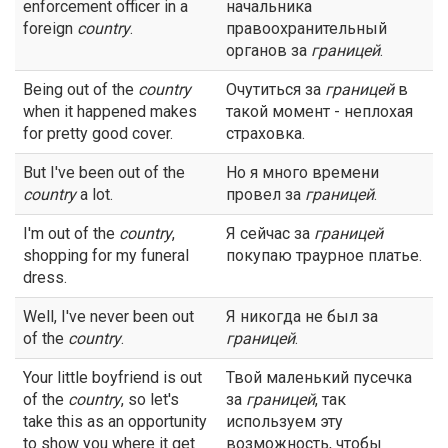
enforcement officer in a
начальника
foreign
country
.
правоохранительный
органов за
границей
.
Being out of the
country
Очутиться за
границей
в
when it happened makes
такой момент - неплохая
for pretty good cover.
страховка.
But I've been out of the
Но я много времени
country
a lot.
провел за
границей
.
I'm out of the
country
,
Я сейчас за
границей
shopping for my funeral
покупаю траурное платье.
dress.
Well, I've never been out
Я никогда не был за
of the
country
.
границей
.
Your little boyfriend is out
Твой маленький пусечка
of the
country
, so let's
за
границей
, так
take this as an opportunity
используем эту
to show you where it get
возможность, чтобы