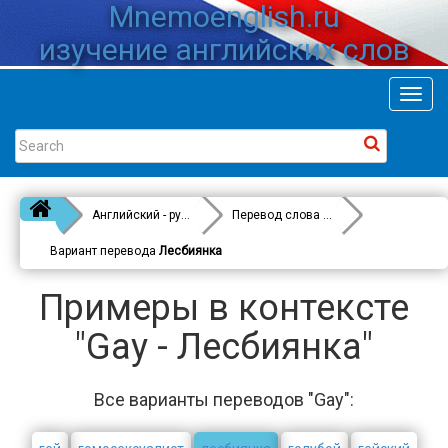
Mnemoenglish.ru
изучение английских слов
Toggl
navig
Английский - русский
Перевод слова
Gay
Вариант перевода
Лесбиянка
Примеры в контексте
"Gay - Лесбиянка"
Все варианты переводов "Gay":