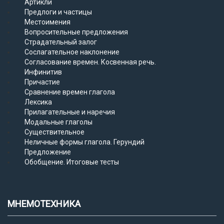
Артикли
Предлоги и частицы
Местоимения
Вопросительные предложения
Страдательный залог
Сослагательное наклонение
Согласование времен. Косвенная речь.
Инфинитив
Причастие
Сравнение времен глагола
Лексика
Прилагательные и наречия
Модальные глаголы
Существительное
Неличные формы глагола. Герундий
Предложение
Обобщение. Итоговые тесты
МНЕМОТЕХНИКА