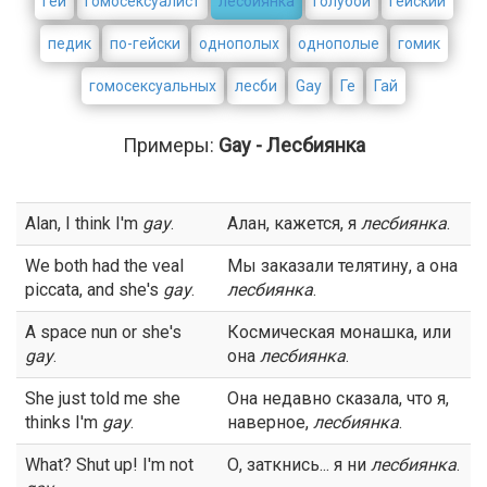
гей
гомосексуалист
лесбиянка
голубой
гейский
педик
по-гейски
однополых
однополые
гомик
гомосексуальных
лесби
Gay
Ге
Гай
Примеры:
Gay - Лесбиянка
Alan, I think I'm
gay
.
Алан, кажется, я
лесбиянка
.
We both had the veal
Мы заказали телятину, а она
piccata, and she's
gay
.
лесбиянка
.
A space nun or she's
Космическая монашка, или
gay
.
она
лесбиянка
.
She just told me she
Она недавно сказала, что я,
thinks I'm
gay
.
наверное,
лесбиянка
.
What? Shut up! I'm not
О, заткнись... я ни
лесбиянка
.