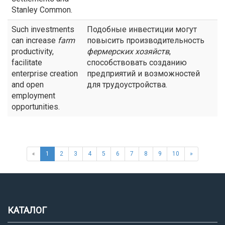
Stanley Common.
Such investments
Подобные инвестиции могут
can increase
farm
повысить производительность
productivity,
фермерских хозяйств
,
facilitate
способствовать созданию
enterprise creation
предприятий и возможностей
and open
для трудоустройства.
employment
opportunities.
«
1
2
3
4
5
6
7
8
9
10
»
КАТАЛОГ