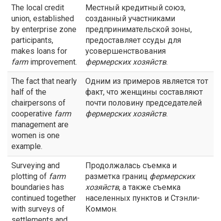
The local credit
Местный кредитный союз,
union, established
созданный участниками
by enterprise zone
предпринимательской зоны,
participants,
предоставляет ссуды для
makes loans for
усовершенствования
farm
improvement.
фермерских хозяйств
.
The fact that nearly
Одним из примеров является тот
half of the
факт, что женщины составляют
chairpersons of
почти половину председателей
cooperative
farm
фермерских хозяйств
.
management are
women is one
example.
Surveying and
Продолжалась съемка и
plotting of
farm
разметка границ
фермерских
boundaries has
хозяйств
, а также съемка
continued together
населенных пунктов и Стэнли-
with surveys of
Коммон.
settlements and