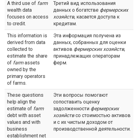
A third use of
farm
Третий вид использования
wealth data
данных о богатстве
фермерских
focuses on access
хозяйств
, касается доступа к
to credit.
кредитам.
This information is
Эта информация получена из
derived from data
данных, собранных для оценки
collected to
активов
фермерских хозяйств
,
estimate the share
принадлежащих операторам
of
farm
assets
ферм.
owned by the
primary operators
of farms.
These questions
Эти вопросы помогают
help align the
сопоставить оценку
estimate of
farm
задолженности
фермерских
debt with asset
хозяйств
со стоимостью активов
values and with
и с их чистым доходом от
business
производственной деятельности.
establishment net