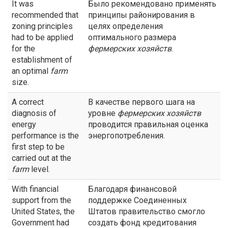
It was
Было рекомендовано применять
recommended that
принципы районирования в
zoning principles
целях определения
had to be applied
оптимального размера
for the
фермерских хозяйств
.
establishment of
an optimal
farm
size.
A correct
В качестве первого шага на
diagnosis of
уровне
фермерских хозяйств
energy
проводится правильная оценка
performance is the
энергопотребления.
first step to be
carried out at the
farm
level.
With financial
Благодаря финансовой
support from the
поддержке Соединенных
United States, the
Штатов правительство смогло
Government had
создать фонд кредитования