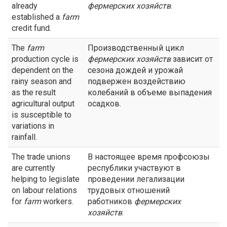
already
фермерских хозяйств
.
established a
farm
credit fund.
The
farm
Производственный цикл
production cycle is
фермерских хозяйств
зависит от
dependent on the
сезона дождей и урожай
rainy season and
подвержен воздействию
as the result
колебаний в объеме выпадения
agricultural output
осадков.
is susceptible to
variations in
rainfall.
The trade unions
В настоящее время профсоюзы
are currently
республики участвуют в
helping to legislate
проведении легализации
on labour relations
трудовых отношений
for
farm
workers.
работников
фермерских
хозяйств
.