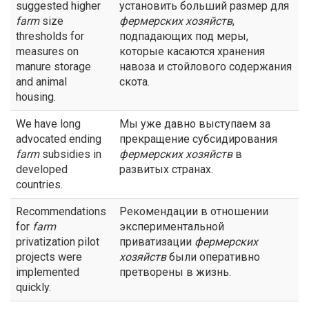
suggested higher
установить больший размер для
farm
size
фермерских хозяйств
,
thresholds for
подпадающих под меры,
measures on
которые касаются хранения
manure storage
навоза и стойлового содержания
and animal
скота.
housing.
We have long
Мы уже давно выступаем за
advocated ending
прекращение субсидирования
farm
subsidies in
фермерских хозяйств
в
developed
развитых странах.
countries.
Recommendations
Рекомендации в отношении
for
farm
экспериментальной
privatization pilot
приватизации
фермерских
projects were
хозяйств
были оперативно
implemented
претворены в жизнь.
quickly.