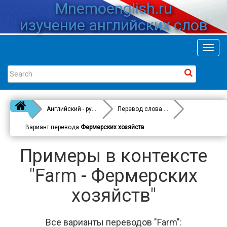
Mnemoenglish.ru
изучение английских слов
Toggl
navig
Английский - русский
Перевод слова
Farm
Вариант перевода
Фермерских хозяйств
Примеры в контексте
"Farm - Фермерских
хозяйств"
Все варианты переводов "Farm":