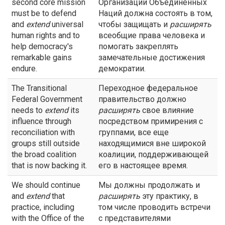
second core mission
Организации Объединенных
must be to defend
Наций должна состоять в том,
and
extend
universal
чтобы защищать и
расширять
human rights and to
всеобщие права человека и
help democracy's
помогать закреплять
remarkable gains
замечательные достижения
endure.
демократии.
The Transitional
Переходное федеральное
Federal Government
правительство должно
needs to
extend
its
расширять
свое влияние
influence through
посредством примирения с
reconciliation with
группами, все еще
groups still outside
находящимися вне широкой
the broad coalition
коалиции, поддерживающей
that is now backing it.
его в настоящее время.
We should continue
Мы должны продолжать и
and
extend
that
расширять
эту практику, в
practice, including
том числе проводить встречи
with the Office of the
с представителями