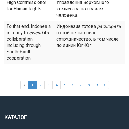
High Commissioner
Управления Верховного
for Human Rights.
комиссара по правам
человека.
To that end, Indonesia
Индонезия готова
расширять
is ready to
extend
its
с этой целью свое
collaboration,
сотрудничество, в том числе
including through
по линии Юг-Юг.
South-South
cooperation.
«
1
2
3
4
5
6
7
8
9
»
КАТАЛОГ