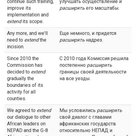
continue such training,
улучшать осуществление и
improve its
расширять
его масштабы.
implementation and
extend
its scope.
Any more, and we'll
Еще немного, и придется
need to
extend
the
расширять
надрез.
incision.
Since 2010 the
С 2010 года Комиссия решила
Commission has
постепенно
расширять
decided to
extend
границы своей деятельности
gradually the
на все уезды.
boundaries of its
activity for all
counties.
We agreed to
extend
Мы условились
расширять
our dialogue to other
свой диалог с главами
African leaders on
африканских государств
NEPAD and the G-8
относительно НЕПАД и