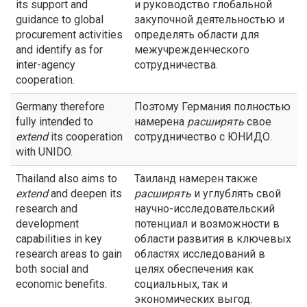
its support and
и руководство глобальной
guidance to global
закупочной деятельностью и
procurement activities
определять области для
and identify as for
межучрежденческого
inter-agency
сотрудничества.
cooperation.
Germany therefore
Поэтому Германия полностью
fully intended to
намерена
расширять
свое
extend
its cooperation
сотрудничество с ЮНИДО.
with UNIDO.
Thailand also aims to
Таиланд намерен также
extend
and deepen its
расширять
и углублять свой
research and
научно-исследовательский
development
потенциал и возможности в
capabilities in key
области развития в ключевых
research areas to gain
областях исследований в
both social and
целях обеспечения как
economic benefits.
социальных, так и
экономических выгод.