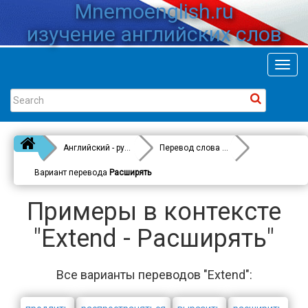
Mnemoenglish.ru
изучение английских слов
Toggl
navig
Английский - русский
Перевод слова
Extend
Вариант перевода
Расширять
Примеры в контексте
"Extend - Расширять"
Все варианты переводов "Extend":