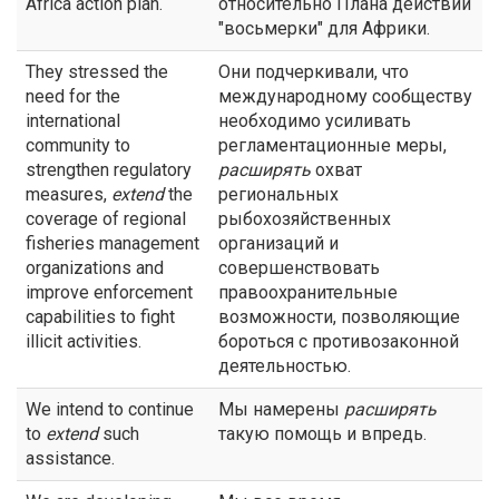
Africa action plan.
относительно Плана действий
"восьмерки" для Африки.
They stressed the
Они подчеркивали, что
need for the
международному сообществу
international
необходимо усиливать
community to
регламентационные меры,
strengthen regulatory
расширять
охват
measures,
extend
the
региональных
coverage of regional
рыбохозяйственных
fisheries management
организаций и
organizations and
совершенствовать
improve enforcement
правоохранительные
capabilities to fight
возможности, позволяющие
illicit activities.
бороться с противозаконной
деятельностью.
We intend to continue
Мы намерены
расширять
to
extend
such
такую помощь и впредь.
assistance.