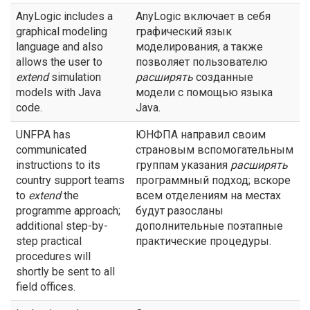
AnyLogic includes a
AnyLogic включает в себя
graphical modeling
графический язык
language and also
моделирования, а также
allows the user to
позволяет пользователю
extend
simulation
расширять
созданные
models with Java
модели с помощью языка
code.
Java.
UNFPA has
ЮНФПА направил своим
communicated
страновым вспомогательным
instructions to its
группам указания
расширять
country support teams
программный подход; вскоре
to
extend
the
всем отделениям на местах
programme approach;
будут разосланы
additional step-by-
дополнительные поэтапные
step practical
практические процедуры.
procedures will
shortly be sent to all
field offices.