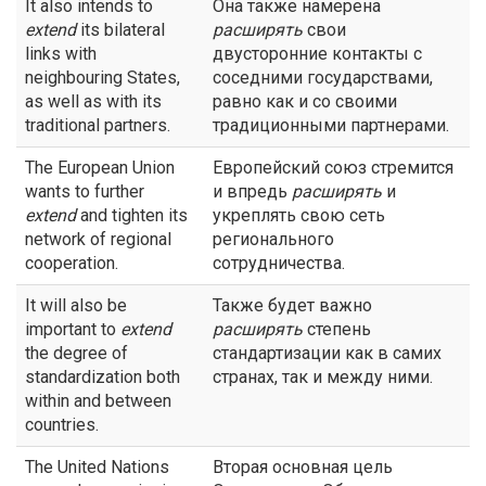
It also intends to
Она также намерена
extend
its bilateral
расширять
свои
links with
двусторонние контакты с
neighbouring States,
соседними государствами,
as well as with its
равно как и со своими
traditional partners.
традиционными партнерами.
The European Union
Европейский союз стремится
wants to further
и впредь
расширять
и
extend
and tighten its
укреплять свою сеть
network of regional
регионального
cooperation.
сотрудничества.
It will also be
Также будет важно
important to
extend
расширять
степень
the degree of
стандартизации как в самих
standardization both
странах, так и между ними.
within and between
countries.
The United Nations
Вторая основная цель