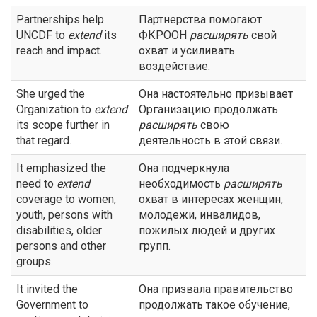
Partnerships help
Партнерства помогают
UNCDF to
extend
its
ФКРООН
расширять
свой
reach and impact.
охват и усиливать
воздействие.
She urged the
Она настоятельно призывает
Organization to
extend
Организацию продолжать
its scope further in
расширять
свою
that regard.
деятельность в этой связи.
It emphasized the
Она подчеркнула
need to
extend
необходимость
расширять
coverage to women,
охват в интересах женщин,
youth, persons with
молодежи, инвалидов,
disabilities, older
пожилых людей и других
persons and other
групп.
groups.
It invited the
Она призвала правительство
Government to
продолжать такое обучение,