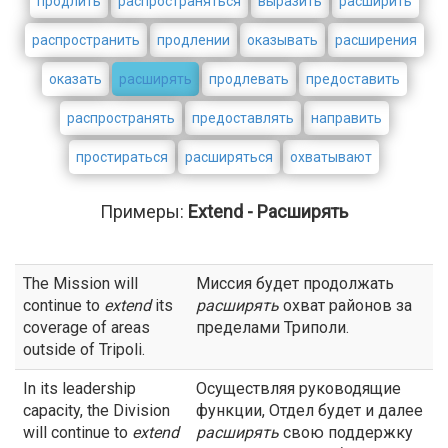
продлить
распространяться
выразить
расширить
распространить
продлении
оказывать
расширения
оказать
расширять
продлевать
предоставить
распространять
предоставлять
направить
простираться
расширяться
охватывают
Примеры:
Extend - Расширять
The Mission will
Миссия будет продолжать
continue to
extend
its
расширять
охват районов за
coverage of areas
пределами Триполи.
outside of Tripoli.
In its leadership
Осуществляя руководящие
capacity, the Division
функции, Отдел будет и далее
will continue to
extend
расширять
свою поддержку