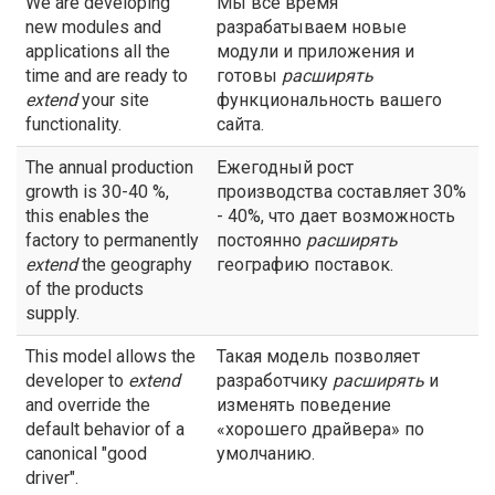
We are developing
Мы все время
new modules and
разрабатываем новые
applications all the
модули и приложения и
time and are ready to
готовы
расширять
extend
your site
функциональность вашего
functionality.
сайта.
The annual production
Ежегодный рост
growth is 30-40 %,
производства составляет 30%
this enables the
- 40%, что дает возможность
factory to permanently
постоянно
расширять
extend
the geography
географию поставок.
of the products
supply.
This model allows the
Такая модель позволяет
developer to
extend
разработчику
расширять
и
and override the
изменять поведение
default behavior of a
«хорошего драйвера» по
canonical "good
умолчанию.
driver".