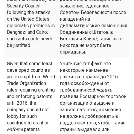
Security Council
заявление, сделанное
following the attacks
Советом Безопасности после
on the United States
нападений на
diplomatic premises in
дипломатические помещения
Benghazi and Cairo;
Соединенных Штатов в
such acts could never
Бенгази и Каире; такие акты
be justified.
никогда не могут быть
оправданы.
Given that some least
Учитывая тот факт, что
developed countries
некоторые наименее
are exempt from World
развитые страны до 2016
Trade Organization
года освобождены от
rules requiring granting
требования
соблюдать
and enforcing patents
правила Всемирной торговой
until 2016, the
организации о выдаче и
company should not
защите патентов, компания
lobby for such
не должна лоббировать в
countries to grant or
поддержку того, чтобы такие
enforce
patents.
страны выдавали или