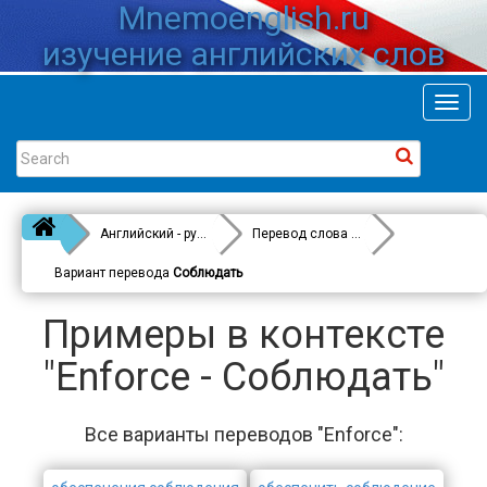
Mnemoenglish.ru
изучение английских слов
Toggl
navig
Английский - русский
Перевод слова
Enforce
Вариант перевода
Соблюдать
Примеры в контексте
"Enforce - Соблюдать"
Все варианты переводов "Enforce":