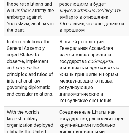
these resolutions and
резолюциям и будет
will
enforce
strictly the
неукоснительно
соблюдать
embargo against
эмбарго в отношении
Yugoslavia, as it has in
Югославии, что оно делало и
the past.
в прошлом.
In its resolutions, the
В своей резолюции
General Assembly
Генеральная Ассамблея
urged States to
настоятельно призвала
observe, implement
государства
соблюдать
,
and
enforce
the
выполнять и
претворять
в
principles and rules of
жизнь принципы и нормы
international law
международного права,
governing diplomatic
регулирующие
and consular relations.
дипломатические и
консульские сношения.
With the world's
Соединенные Штаты как
largest military
государство, располагающее
organization deployed
крупнейшими глобально
globally, the United
дислоцированными