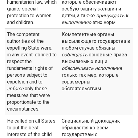
humanitarian law, which
которые обеспечивают
grants special
особую защиту женщин и
protection to women
детей, а также
принуждать
к
and children.
выполнению
этих норм.
The competent
Компетентные органы
authorities of the
высылающего государства в
expelling State were,
любом случае обязаны
in any event, obliged to
соблюдать
основные права
respect the
высылаемых лиц и
fundamental rights of
обеспечивать исполнение
persons subject to
только тех мер, которые
expulsion and to
соразмерны
enforce
only those
обстоятельствам.
measures that were
proportionate to the
circumstances.
He called on all States
Специальный докладчик
to put the best
обращается ко всем
interests of the child
государствам с