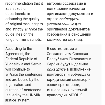
recommendation that it
авторам содействие в
assist author
повышении качества
departments in
оригиналов документов и
enhancing the quality
строго
соблюдать
of original manuscripts
установленные
для
and strictly
enforce
the
оригиналов документов
guidelines on the
требования в отношении
length of manuscripts.
количества страниц.
According to the
В соответствии с
Agreement, the
Соглашением Союзная
Federal Republic of
Республика Югославия и
Yugoslavia and Serbia
Сербия будут и дальше
will continue to
приводить
в исполнение
enforce
the sentences
приговоры и
соблюдать
and are bound by the
юридический характер и
legal nature and
сроки приговоров,
duration of sentences
вынесенных системой
issued by the UNMIK
правосудия МООНК.
justice system.