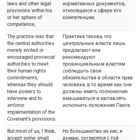
laws and other legal
нормативных документов,
provisions within his
относящихся к сфере его
or her sphere of
компетенции;
competence;
The practice was that
Практика такова, что
the central authorities
центральные власти лишь
merely invited or
предлагают или
encouraged provincial
рекомендуют
authorities to meet
провинциальным властям
their human rights
соблюдать
свои
commitments,
обязательства в области прав
whereas they should
человека, в то время как они
have powers to
должны иметь полномочия
intervene and to
вмешиваться и заставлять
enforce
исполнять
положения Пакта.
implementation of the
Covenant's provisions.
But most of us, I think,
Но большинство из нас, я
accept some small
думаю, согласятся с той