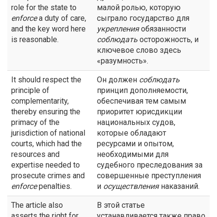
role for the state to
малой ролью, которую
enforce
a duty of care,
сыграло государство для
and the key word here
укрепления
обязанности
is reasonable.
соблюдать
осторожность, и
ключевое слово здесь
«разумность».
It should respect the
Он должен
соблюдать
principle of
принцип дополняемости,
complementarity,
обеспечивая тем самым
thereby ensuring the
приоритет юрисдикции
primacy of the
национальных судов,
jurisdiction of national
которые обладают
courts, which had the
ресурсами и опытом,
resources and
необходимыми для
expertise needed to
судебного преследования за
prosecute crimes and
совершенные преступления
enforce
penalties.
и
осуществления
наказаний.
The article also
В этой статье
asserts the right for
устанавливается также право