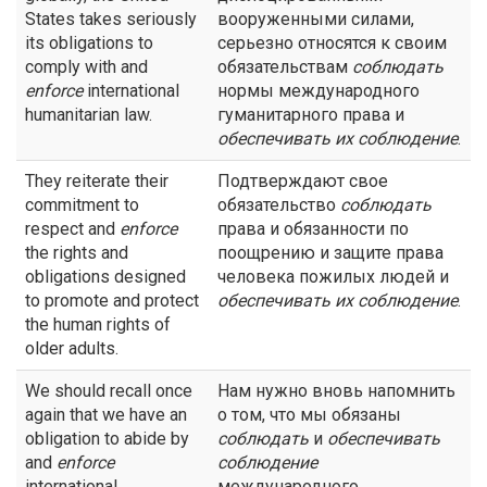
States takes seriously
вооруженными силами,
its obligations to
серьезно относятся к своим
comply with and
обязательствам
соблюдать
enforce
international
нормы международного
humanitarian law.
гуманитарного права и
обеспечивать их соблюдение
.
They reiterate their
Подтверждают свое
commitment to
обязательство
соблюдать
respect and
enforce
права и обязанности по
the rights and
поощрению и защите права
obligations designed
человека пожилых людей и
to promote and protect
обеспечивать их соблюдение
.
the human rights of
older adults.
We should recall once
Нам нужно вновь напомнить
again that we have an
о том, что мы обязаны
obligation to abide by
соблюдать
и
обеспечивать
and
enforce
соблюдение
international
международного