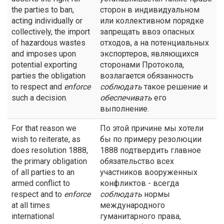
the parties to ban,
сторон в индивидуальном
acting individually or
или коллективном порядке
collectively, the import
запрещать ввоз опасных
of hazardous wastes
отходов, а на потенциальных
and imposes upon
экспортеров, являющихся
potential exporting
сторонами Протокола,
parties the obligation
возлагается обязанность
to respect and
enforce
соблюдать
такое решение и
such a decision.
обеспечивать
его
выполнение.
For that reason we
По этой причине мы хотели
wish to reiterate, as
бы по примеру резолюции
does resolution 1888,
1888 подтвердить главное
the primary obligation
обязательство всех
of all parties to an
участников вооруженных
armed conflict to
конфликтов - всегда
respect and to
enforce
соблюдать
нормы
at all times
международного
international
гуманитарного права,