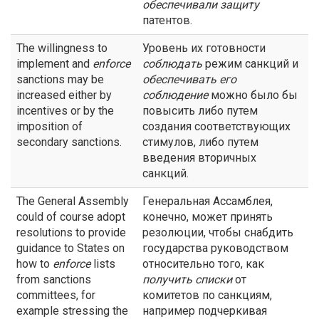
обеспечивали защиту
патентов.
The willingness to
Уровень их готовности
implement and
enforce
соблюдать
режим санкций и
sanctions may be
обеспечивать его
increased either by
соблюдение
можно было бы
incentives or by the
повысить либо путем
imposition of
создания соответствующих
secondary sanctions.
стимулов, либо путем
введения вторичных
санкций.
The General Assembly
Генеральная Ассамблея,
could of course adopt
конечно, может принять
resolutions to provide
резолюции, чтобы снабдить
guidance to States on
государства руководством
how to
enforce
lists
относительно того, как
from sanctions
получить списки
от
committees, for
комитетов по санкциям,
example stressing the
например подчеркивая