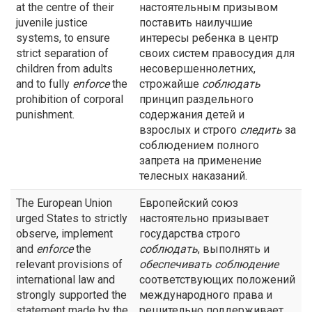
at the centre of their
настоятельным призывом
juvenile justice
поставить наилучшие
systems, to ensure
интересы ребенка в центр
strict separation of
своих систем правосудия для
children from adults
несовершеннолетних,
and to fully
enforce
the
строжайше
соблюдать
prohibition of corporal
принцип раздельного
punishment.
содержания детей и
взрослых и строго
следить
за
соблюдением полного
запрета на применение
телесных наказаний.
The European Union
Европейский союз
urged States to strictly
настоятельно призывает
observe, implement
государства строго
and
enforce
the
соблюдать
, выполнять и
relevant provisions of
обеспечивать соблюдение
international law and
соответствующих положений
strongly supported the
международного права и
statement made by the
решительно поддерживает