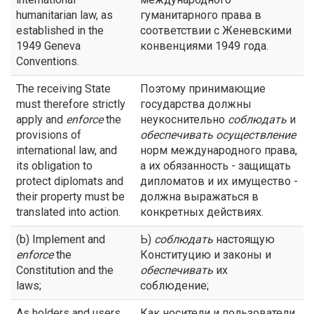
humanitarian law, as
гуманитарного права в
established in the
соответствии с Женевскими
1949 Geneva
конвенциями 1949 года.
Conventions.
The receiving State
Поэтому принимающие
must therefore strictly
государства должны
apply and
enforce
the
неукоснительно
соблюдать
и
provisions of
обеспечивать осуществление
international law, and
норм международного права,
its obligation to
а их обязанность - защищать
protect diplomats and
дипломатов и их имущество -
their property must be
должна выражаться в
translated into action.
конкретных действиях.
(b) Implement and
Ь)
соблюдать
настоящую
enforce
the
Конституцию и законы и
Constitution and the
обеспечивать
их
laws;
соблюдение;
As holders and users
Как носители и пользователи