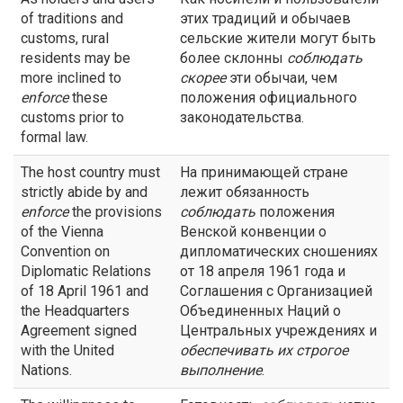
of traditions and
этих традиций и обычаев
customs, rural
сельские жители могут быть
residents may be
более склонны
соблюдать
more inclined to
скорее
эти обычаи, чем
enforce
these
положения официального
customs prior to
законодательства.
formal law.
The host country must
На принимающей стране
strictly abide by and
лежит обязанность
enforce
the provisions
соблюдать
положения
of the Vienna
Венской конвенции о
Convention on
дипломатических сношениях
Diplomatic Relations
от 18 апреля 1961 года и
of 18 April 1961 and
Соглашения с Организацией
the Headquarters
Объединенных Наций о
Agreement signed
Центральных учреждениях и
with the United
обеспечивать их строгое
Nations.
выполнение
.