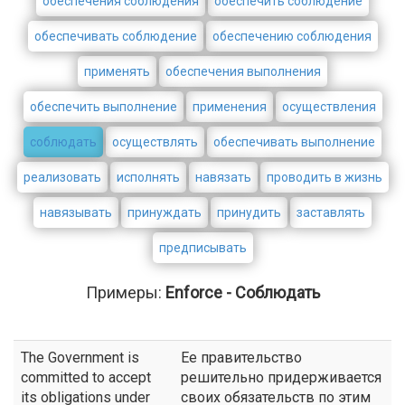
обеспечения соблюдения
обеспечить соблюдение
обеспечивать соблюдение
обеспечению соблюдения
применять
обеспечения выполнения
обеспечить выполнение
применения
осуществления
соблюдать
осуществлять
обеспечивать выполнение
реализовать
исполнять
навязать
проводить в жизнь
навязывать
принуждать
принудить
заставлять
предписывать
Примеры:
Enforce - Соблюдать
The Government is
Ее правительство
committed to accept
решительно придерживается
its obligations under
своих обязательств по этим