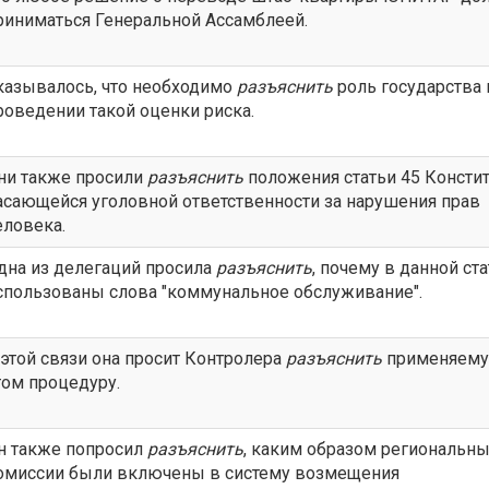
риниматься Генеральной Ассамблеей.
казывалось, что необходимо
разъяснить
роль государства 
роведении такой оценки риска.
ни также просили
разъяснить
положения статьи 45 Констит
асающейся уголовной ответственности за нарушения прав
еловека.
дна из делегаций просила
разъяснить
, почему в данной ст
спользованы слова "коммунальное обслуживание".
 этой связи она просит Контролера
разъяснить
применяему
том процедуру.
н также попросил
разъяснить
, каким образом региональн
омиссии были включены в систему возмещения