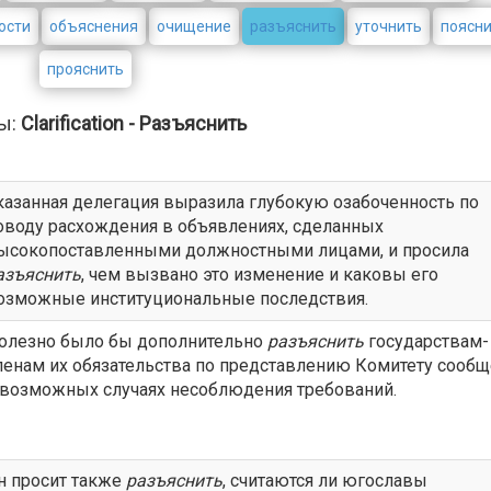
ости
объяснения
очищение
разъяснить
уточнить
поясн
прояснить
ы:
Clarification - Разъяснить
казанная делегация выразила глубокую озабоченность по
оводу расхождения в объявлениях, сделанных
ысокопоставленными должностными лицами, и просила
азъяснить
, чем вызвано это изменение и каковы его
озможные институциональные последствия.
олезно было бы дополнительно
разъяснить
государствам-
ленам их обязательства по представлению Комитету сооб
 возможных случаях несоблюдения требований.
н просит также
разъяснить
, считаются ли югославы