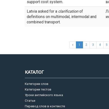
support cost system.
в
Latvia asked for a
clarification
of
Л
definitions on multimodal, intermodal and
и
combined transport.
«
1
2
3
4
5
КАТАЛОГ
Категории слов
Категории тестов
Уроки английского языка
Статьи
Перевод слов в контексте