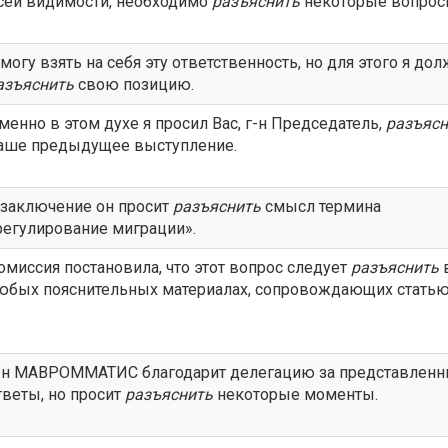
сей видимости, необходимо
разъяснить
некоторые вопрос
 могу взять на себя эту ответственность, но для этого я до
азъяснить
свою позицию.
менно в этом духе я просил Вас, г-н Председатель,
разъясн
аше предыдущее выступление.
 заключение он просит
разъяснить
смысл термина
регулирование миграции».
омиссия постановила, что этот вопрос следует
разъяснить
юбых пояснительных материалах, сопровождающих статью
-н МАВРОММАТИС благодарит делегацию за представлен
тветы, но просит
разъяснить
некоторые моменты.