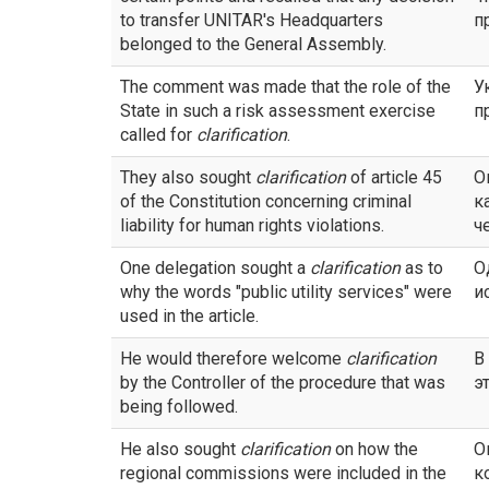
to transfer UNITAR's Headquarters
п
belonged to the General Assembly.
The comment was made that the role of the
У
State in such a risk assessment exercise
п
called for
clarification
.
They also sought
clarification
of article 45
О
of the Constitution concerning criminal
к
liability for human rights violations.
ч
One delegation sought a
clarification
as to
О
why the words "public utility services" were
и
used in the article.
He would therefore welcome
clarification
В
by the Controller of the procedure that was
э
being followed.
He also sought
clarification
on how the
О
regional commissions were included in the
к