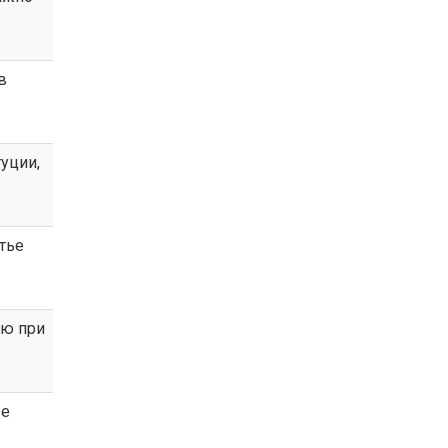
в
уции,
атье
ю при
ые