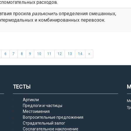
спомогательных расходов.
атвия просила
разъяснить
определения смешанных,
нтермодальных и комбинированных перевозок.
6
7
8
9
10
11
12
13
14
»
ТЕСТЫ
М
Артикли
М
Предлоги и частицы
Т
Местоимения
Вопросительные предложения
Страдательный залог
Сослагательное наклонение