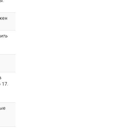
ы.
лжен
ить
в
 17.
ные