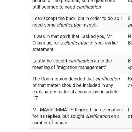
phrase of the proposal, some questions
в
still seemed to need
clarification
.
I can accept the buck, but in order to do so I
Я
need some
clarification
myself.
р
It was in that spirit that I asked you, Mr.
И
Chairman, for a
clarification
of your earlier
В
statement.
Lastly, he sought
clarification
as to the
В
meaning of "migration management".
«
The Commission decided that
clarification
К
of that matter should be included in any
л
explanatory material accompanying article
17.
Mr. MAVROMMATIS thanked the delegation
Г
for its replies, but sought
clarification
on a
о
number of issues.