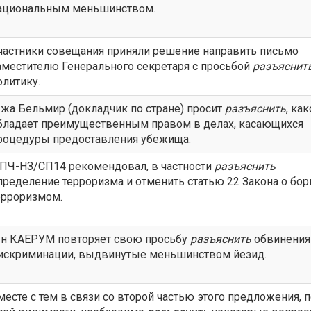
ациональным меньшинством.
частники совещания приняли решение направить письмо
аместителю Генерального секретаря с просьбой
разъяснит
олитику.
-жа Бельмир (докладчик по стране) просит
разъяснить
, ка
бладает преимущественным правом в делах, касающихся
роцедуры предоставления убежища.
ПЧ-НЗ/СП14 рекомендовал, в частности
разъяснить
пределение терроризма и отменить статью 22 Закона о бор
ерроризмом.
-н КАЕРУМ повторяет свою просьбу
разъяснить
обвинения
искриминации, выдвинутые меньшинством йезид.
месте с тем в связи со второй частью этого предложения, 