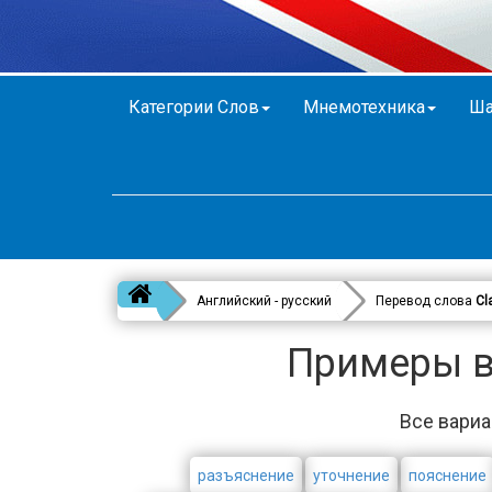
Категории Слов
Мнемотехника
Ша
Английский - русский
Перевод слова
Cl
Примеры в 
Все вариан
разъяснение
уточнение
пояснение