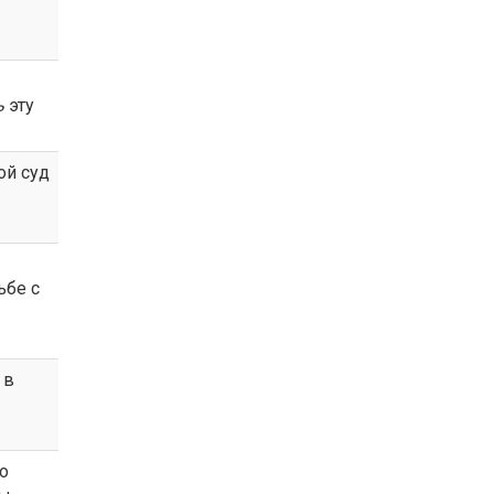
ь
эту
кой суд
ьбе с
 в
по