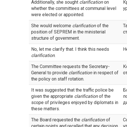
Additionally, she sought
clarification
on
К
whether the committees at communal level
у
were elected or appointed.
She would welcome
clarification
of the
Т
position of SEPREM in the ministerial
с
structure of government.
No, let me clarify that. I think this needs
Н
clarification
.
The Committee requests the Secretary-
К
General to provide
clarification
in respect of
о
the policy on staff rotation.
It was suggested that the traffic police be
Б
given the appropriate
clarification
of the
п
scope of privileges enjoyed by diplomats in
д
these matters.
The Board requested the
clarification
of
С
certain points and recalled that any decision
ч