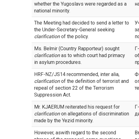
whether the Yugoslavs were regarded as a
н
national minority.
The Meeting had decided to send a letter to
У
the Under-Secretary-General seeking
з
clarification
of the policy.
п
Ms. Belmir (Country Rapporteur) sought
Г
clarification
as to which court had primacy
о
in asylum procedures.
п
HRF-NZ/JS14 recommended, inter alia,
Ф
clarification
of the definition of terrorist and
о
repeal of section 22 of the Terrorism
т
Suppression Act.
Mr. KJAERUM reiterated his request for
Г
clarification
on allegations of discrimination
д
made by the Yezid minority.
However, aswith regard to the second
В