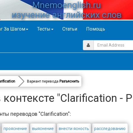
Mnemoenglish.ru
изучение английских слов
г За Шагом
Тесты
Статьи
Помощь
arification
Вариант перевода
Разъяснить
контексте "Clarification - 
ты переводов "Clarification":
прояснение
выяснение
внести ясность
расследованию