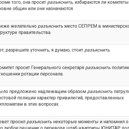
роме того, она просит
разъяснить
, избираются ли комитеты
ровне общин или они назначаются.
акже желательно
разъяснить
место СЕПРЕМ в министерск
труктуре правительства.
ет, разрешите уточнить, я думаю, стоит
разъяснить
.
омитет просит Генерального секретаря
разъяснить
политик
тношении ротации персонала.
ыло предложено надлежащим образом
разъяснить
патрул
остовой полиции характер привилегий, предоставленных
ипломатам в этих вопросах.
овет просил
разъяснить
некоторые моменты и напомнил о 
то любое решение о переводе штаб-квартиры ЮНИТАР до