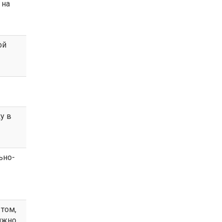
 на
ой
у в
ьно-
том,
лжно