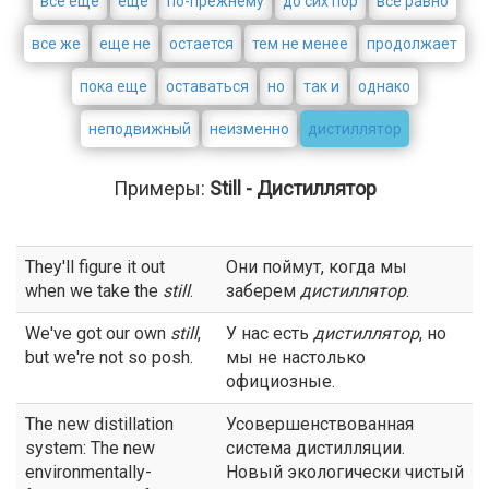
все еще
ещё
по-прежнему
до сих пор
все равно
все же
еще не
остается
тем не менее
продолжает
пока еще
оставаться
но
так и
однако
неподвижный
неизменно
дистиллятор
Примеры:
Still - Дистиллятор
They'll figure it out
Они поймут, когда мы
when we take the
still
.
заберем
дистиллятор
.
We've got our own
still
,
У нас есть
дистиллятор
, но
but we're not so posh.
мы не настолько
официозные.
The new distillation
Усовершенствованная
system: The new
система дистилляции.
environmentally-
Новый экологически чистый