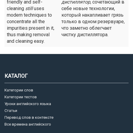
friendly and self-
дистиллятор
, сочетающий в
cleaning
still
uses
себе новые технологии,
modern techniques to
который накапливает грязь
concentrate all the
только в одном резервуаре,
impurities present in it,
что заметно облегчает
thus making removal
чистку дистиллятора.
and cleaning easy.
КАТАЛОГ
Категории слов
Категории тестов
Уроки английского языка
Статьи
Перевод слов в контексте
Все времена английского