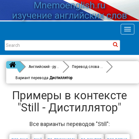
Mnemoenglish.ru
изучение английских слов
Toggl
navig
Английский - русский
Перевод слова
Still
Вариант перевода
Дистиллятор
Примеры в контексте
"Still - Дистиллятор"
Все варианты переводов "Still":