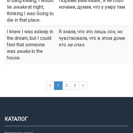
in bang kwang, I would
тюрьме Бангкванг, я
не спал
lie
awake
at night,
ночами, думая, что у умру там.
thinking I was Going to
die in that place.
I knew I was asleep in
Я знала, что это лишь сон, но
the dream, but I could
чувствовала, что в этом доме
feel that someone
кто
не спал
.
was
awake
in the
house.
«
1
2
3
»
КАТАЛОГ