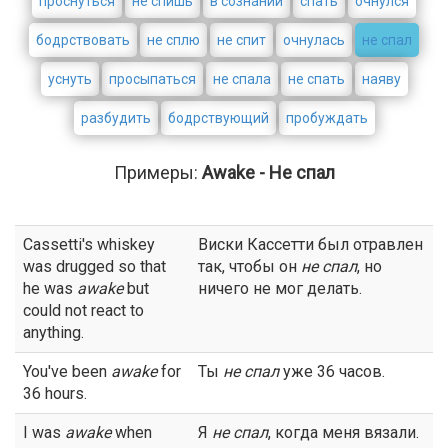
проснуться
не спишь
в сознании
спать
очнулся
бодрствовать
не сплю
не спит
очнулась
не спал
уснуть
просыпаться
не спала
не спать
наяву
разбудить
бодрствующий
пробуждать
Примеры:
Awake - Не спал
Cassetti's whiskey
Виски Кассетти был отравлен
was drugged so that
так, чтобы он
не спал
, но
he was
awake
but
ничего не мог делать.
could not react to
anything.
You've been
awake
for
Ты
не спал
уже 36 часов.
36 hours.
I was
awake
when
Я
не спал
, когда меня вязали.