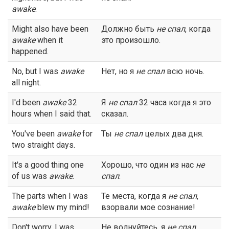
awake
.
Might also have been
Должно быть
не спал
, когда
awake
when it
это произошло.
happened.
No, but I was
awake
Нет, но я
не спал
всю ночь.
all night.
I'd been
awake
32
Я
не спал
32 часа когда я это
hours when I said that.
сказал.
You've been
awake
for
Ты
не спал
целых два дня.
two straight days.
It's a good thing one
Хорошо, что один из нас
не
of us was
awake
.
спал
.
The parts when I was
Те места, когда я
не спал
,
awake
blew my mind!
взорвали мое сознание!
Don't worry, I was
Не волнуйтесь, я
не спал
.