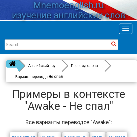
Mnemoenglish.ru
изучение английских слов
Toggl
navig
Английский - русский
Перевод слова
Awake
Вариант перевода
Не спал
Примеры в контексте
"Awake - Не спал"
Все варианты переводов "Awake":