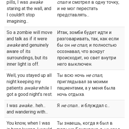
pills, I was
awake
спал
и смотрел в одну точку,
staring at the wall, and
и не мог перестать
I couldn't stop
представлять...
imagining...
So a zombie will move
Итак, зомби будет идти и
and talk as if it were
разговаривать, так, как если
awake
and genuinely
бы он
не спал
, и полностью
aware of its
осознавал, что вокруг
surroundings, but its
происходит, но свет внутри
inner light is off.
него выключен.
Well, you stayed up all
Ты всю ночь
не спал
,
night keeping my
приглядывал за моими
patients
awake
while I
пациентами, а у меня была
got a good night's rest.
ночь отдыха.
I was
awake
... heh...
Я
не спал
... и блуждал с...
and wandering with...
You know, when I was
Ты знаешь, когда я был в