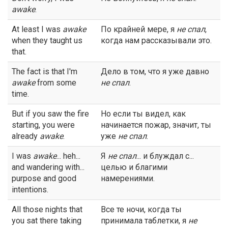
awake
.
At least I was
awake
По крайней мере, я
не спал
,
when they taught us
когда нам рассказывали это.
that.
The fact is that I'm
Дело в том, что я уже давно
awake
from some
не спал
.
time.
But if you saw the fire
Но если ты видел, как
starting, you were
начинается пожар, значит, ты
already
awake
.
уже
не спал
.
I was
awake
... heh...
Я
не спал
... и блуждал с...
and wandering with...
целью и благими
purpose and good
намерениями.
intentions.
All those nights that
Все те ночи, когда ты
you sat there taking
принимала таблетки, я
не