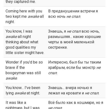
they captured me.
Coming here with you
В предвкушении встречи я
two kept me
awake
all
всю ночь
не спал
.
night.
You know, I was
Знаешь, я
не спал
всю ночь,
awake
all night
размышляя... какие хорошие
thinking about what
черты в моей маленькой
good qualities my
сестренке.
little sister might have.
Wonder if you'd be so
Интересно, был бы ты таким
brave if the
храбрым, если бы монстр
не
boogeyman was still
спал
.
awake
.
You know... I've been
Знаешь... вчера ночью я
lying
awake
at night.
лежал на кровати и
не спал
.
It was like a
Всё было как в кошмаре, но я
nightmare, but I was
не спал
.