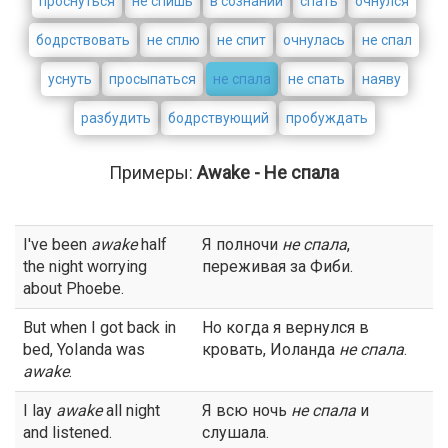
проснуться
не спишь
в сознании
спать
очнулся
бодрствовать
не сплю
не спит
очнулась
не спал
уснуть
просыпаться
не спала
не спать
наяву
разбудить
бодрствующий
пробуждать
Примеры:
Awake - Не спала
I've been
awake
half
Я полночи
не спала
,
the night worrying
переживая за Фиби.
about Phoebe.
But when I got back in
Но когда я вернулся в
bed, YoIanda was
кровать, Иоланда
не спала
.
awake
.
I lay
awake
all night
Я всю ночь
не спала
и
and listened.
слушала.