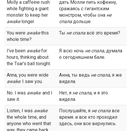
Molly a caffeine rush
дать Молли пить кофеину,
while fighting a giant
сражаясь с гигантским
monster to keep her
монстром, чтобы она
не
awake
longer.
спала
дольше.
You were
awake
this
Ты
не спала
всё это время?
whole time?
I've been
awake
for
Я всю ночь
не спала
, думала
hours, thinking about
о сегодняшнем бале.
the Tsar's ball tonight.
Anna, you were wide
Анна, ты ведь
не спала
, я же
awake
. I saw you.
видела.
No. I was
awake
. and I
Нет, я
не спала
, и я это
saw it.
видела.
Listen, I was
awake
Послушайте, я
не спала
все
the whole time, and
время. и все кто проходил
anyone who went that
здесь, они все вернулись.
way, they came back