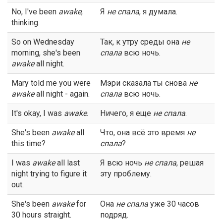
No, I've been
awake
,
Я
не спала
, я думала.
thinking.
So on Wednesday
Так, к утру среды она
не
morning, she's been
спала
всю ночь.
awake
all night.
Mary told me you were
Мэри сказала ты снова
не
awake
all night - again.
спала
всю ночь.
It's okay, I was
awake
.
Ничего, я еще
не спала
.
She's been
awake
all
Что, она всё это время
не
this time?
спала
?
I was
awake
all last
Я всю ночь
не спала
, решая
night trying to figure it
эту проблему.
out.
She's been
awake
for
Она
не спала
уже 30 часов
30 hours straight.
подряд.