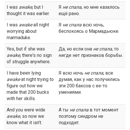
I was
awake
, but I
Я
не спала
, но мне казалось
thought it was earlier.
ещё рано.
I was
awake
all night
Я
не спала
всю ночь,
worrying about
беспокоясь о Мармадьюке.
marmaduke.
Yes, but if she was
Да, но если она
не спала
, то
awake
, there's no sign
нигде нет признаков борьбы.
of struggle anywhere.
I have been lying
Я всю ночь
не спала
, все
awake
at night trying to
думая, как у нас получились
figure out how we
эти 200 баксов с ее-то
made that 200 bucks
умениями.
with her skills.
And you were wide
А ты
не спала
в тот момент
awake
, so now we
поэтому синдром не
know what it isn't.
подходит.