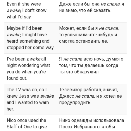
Even if she were
Даже если бы она
не спала
, я
awake
, I don't know
не знаю, что ей сказать.
what I'd say.
Maybe if I'd been
Может, если бы я
не спала
,
awake
, I might have
то услышала что-нибудь и
heard something and
смогла остановить ее.
stopped her some way.
I've been
awake
all
Я
не спала
всю ночь, думая о
night wondering what
том, что ты делаешь когда
you do when you're
ты это обнаружил.
found out.
The TV was on, so I
Телевизор работал, значит,
knew Jess was
awake
,
Джесс
не спала
, и я хотел её
and I wanted to warn
предупредить.
her.
Nico once used the
Нико однажды использовала
Staff of One to give
Посох Избранного, чтобы