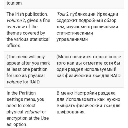
tourism.
The Irish publication,
Том
2 публикации Ирландии
volume
2, gives a fine
содержит подробный обзор
overview of the
тем, изучаемых различными
themes covered by
статистическими
the various statistical
управлениями.
offices.
(The menu will only
(Меню появится только после
appear after you mark
того как вы отметите хотя бы
at least one partition
один раздел используемый
for use as physical
как физический
том
для RAID.
volume
for RAID.
In the Partition
В меню Настройки раздела
settings menu, you
для Использовать как: нужно
need to select
выбрать физический
том
для
physical
volume
for
шифрования.
encryption at the Use
as: option.