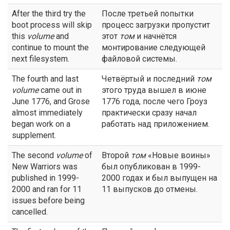
After the third try the
После третьей попытки
boot process will skip
процесс загрузки пропустит
this
volume
and
этот
том
и начнётся
continue to mount the
монтирование следующей
next filesystem.
файловой системы.
The fourth and last
Четвёртый и последний
том
volume
came out in
этого труда вышел в июне
June 1776, and Grose
1776 года, после чего Гроуз
almost immediately
практически сразу начал
began work on a
работать над приложением.
supplement.
The second
volume
of
Второй
том
«Новые воины»
New Warriors was
был опубликован в 1999-
published in 1999-
2000 годах и был выпущен на
2000 and ran for 11
11 выпусков до отмены.
issues before being
cancelled.