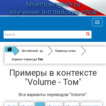
Mnemoenglish.ru
изучение английских слов
Toggl
navig
Английский - русский
Перевод слова
Volume
Вариант перевода
Том
Примеры в контексте
"Volume - Том"
Все варианты переводов "Volume":