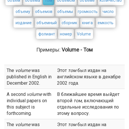
объём
объема
том
объемом
объеме
количество
объему
объемов
объемы
громкость
число
издание
объемный
сборник
книга
емкость
фолиант
номер
Volume
Примеры:
Volume - Том
The
volume
was
Этот
том
был издан на
published in English in
английском языке в декабре
December 2002.
2002 года.
A second
volume
with
В ближайшее время выйдет
individual papers on
второй
том
, включающий
this subject is
отдельные исследования по
forthcoming.
этому вопросу.
The
volume
was
Этот
том
был издан на