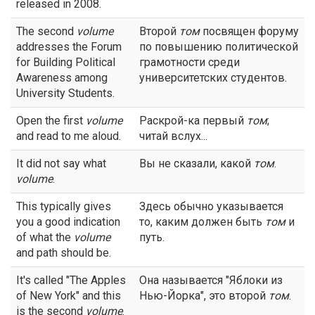
released in 2008.
The second
volume
Второй
том
посвящен форуму
addresses the Forum
по повышению политической
for Building Political
грамотности среди
Awareness among
университетских студентов.
University Students.
Open the first
volume
Раскрой-ка первый
том
;
and read to me aloud.
читай вслух...
It did not say what
Вы не сказали, какой
том
.
volume
.
This typically gives
Здесь обычно указывается
you a good indication
то, каким должен быть
том
и
of what the
volume
путь.
and path should be.
It's called "The Apples
Она называется "Яблоки из
of New York" and this
Нью-Йорка", это второй
том
.
is the second
volume
.