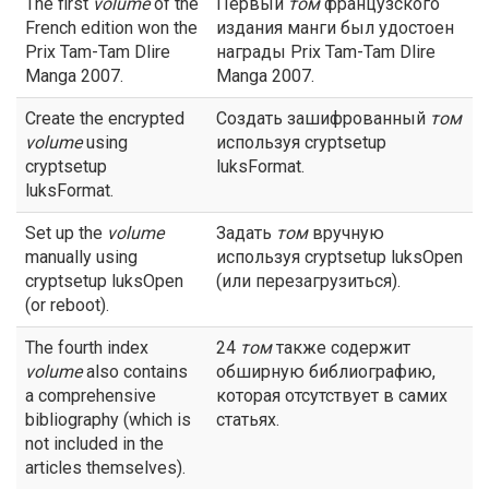
The first
volume
of the
Первый
том
французского
French edition won the
издания манги был удостоен
Prix Tam-Tam Dlire
награды Prix Tam-Tam Dlire
Manga 2007.
Manga 2007.
Create the encrypted
Создать зашифрованный
том
volume
using
используя cryptsetup
cryptsetup
luksFormat.
luksFormat.
Set up the
volume
Задать
том
вручную
manually using
используя cryptsetup luksOpen
cryptsetup luksOpen
(или перезагрузиться).
(or reboot).
The fourth index
24
том
также содержит
volume
also contains
обширную библиографию,
a comprehensive
которая отсутствует в самих
bibliography (which is
статьях.
not included in the
articles themselves).