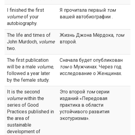
I finished the first
Я прочитала первый
том
volume
of your
вашей автобиографии .
autobiography.
The life and times of
Жизнь Джона Мёрдока,
том
John Murdoch,
volume
второй.
two.
The first publication
Сначала будет опубликован
will be a male
volume
,
том
о Мужчинах. Через год
followed a year later
исследование о Женщинах.
by the female study.
It is the second
Это второй
том
серии
volume
within the
изданий «Передовая
series of Good
практика в области
Practices published in
устойчивого развития
the area of
экотуризма».
sustainable
development of