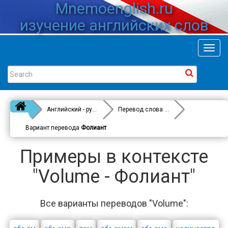
Mnemoenglish.ru
изучение английских слов
Toggl
navig
Английский - русский
Перевод слова
Volume
Вариант перевода
Фолиант
Примеры в контексте
"Volume - Фолиант"
Все варианты переводов "Volume":