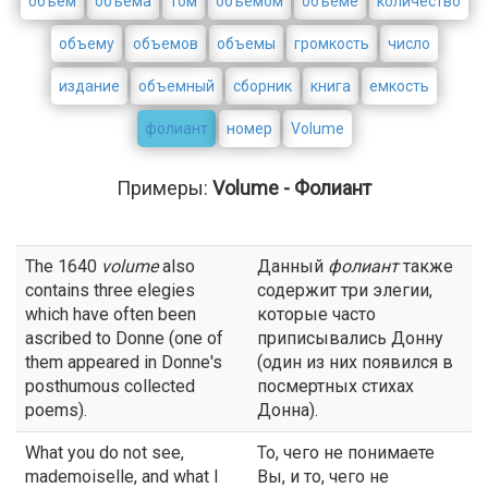
объём
объема
том
объемом
объеме
количество
объему
объемов
объемы
громкость
число
издание
объемный
сборник
книга
емкость
фолиант
номер
Volume
Примеры:
Volume - Фолиант
The 1640
volume
also
Данный
фолиант
также
contains three elegies
содержит три элегии,
which have often been
которые часто
ascribed to Donne (one of
приписывались Донну
them appeared in Donne's
(один из них появился в
posthumous collected
посмертных стихах
poems).
Донна).
What you do not see,
То, чего не понимаете
mademoiselle, and what I
Вы, и то, чего не