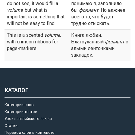
do not see, it would fill a
понимаю я, заполнило
volume
, but what is
бы
фолиант
. Но важнее
important is something that
всего то, что будет
will not be easy to find.
трудно отыскать.
This is a scented
volume
,
Книга любви.
with crimson ribbons for
Благоуханный
фолиант
с
page-markers.
алыми ленточками
закладок.
КАТАЛОГ
Категории слов
Категории тестов
Уроки английского языка
Статьи
Перевод слов в контексте