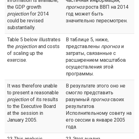
information is available,
частичная информация,
the GDP growth
прогноз
роста ВВП на 2014
projection
for 2014
год может быть
could be revised
значительно пересмотрен.
substantially.
Table 5 below illustrates
В таблице 5, ниже,
the
projection
and costs
представлены
прогноз
и
of scaling up the
затраты, связанные с
exercise.
расширением масштабов
осуществления этой
программы.
It was therefore unable
В результате этого оно не
to present a reasonable
смогло представить
projection
of its results
разумный
прогноз
своих
to the Executive Board
результатов
at the session in
Исполнительному совету на
January 2005.
его сессии в январе 2005
года.
23 This analysis
23 Этот анализ