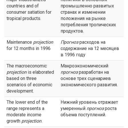
countries and of
промышленно развитых
consumer satiation for
странах и изменении
tropical products.
положения на рынке
потребления тропических
продуктов.
Maintenance
projection
Прогноз
расходов на
for 12 months in 1996
содержание на 12 месяцев
в 1996 году
The macroeconomic
Макроэкономический
projection
is elaborated
прогноз
разработан на
based on three
основе трех сценариев
scenarios of economic
экономического развития.
development.
The lower end of the
Нижний уровень отражает
range represents a
умеренный
прогноз
роста
moderate income
объема поступлений.
growth
projection
.