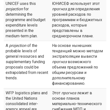
UNICEF uses this
ЮНИСЕФ использует этот
projection
for
прогноз
для определения
determining the
уровней расходов по
programme and budget
программам и бюджетных
expenditure levels
расходов, которые
presented in the
представлены в
medium-term plan.
среднесрочном плане.
A
projection
of the
На основе нынешних
probable levels of
тенденций можно методом
general resources and
экстраполяции вывести
supplementary funding
прогноз
возможного
proposals could be
объема предложений по
extrapolated from recent
общим ресурсам и
trends.
дополнительному
финансированию.
WFP logistics plans and
Этот
прогноз
лежит в
the United Nations
основе планов
consolidated inter-
материально-технического
agency appeal are
снабжения МПП и