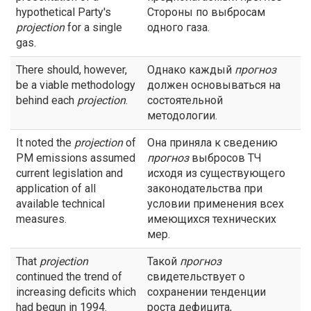
hypothetical Party's
Стороны по выбросам
projection
for a single
одного газа.
gas.
There should, however,
Однако каждый
прогноз
be a viable methodology
должен основываться на
behind each
projection
.
состоятельной
методологии.
It noted the
projection
of
Она приняла к сведению
PM emissions assumed
прогноз
выбросов ТЧ
current legislation and
исходя из существующего
application of all
законодательства при
available technical
условии применения всех
measures.
имеющихся технических
мер.
That
projection
Такой
прогноз
continued the trend of
свидетельствует о
increasing deficits which
сохранении тенденции
had begun in 1994.
роста дефицита,