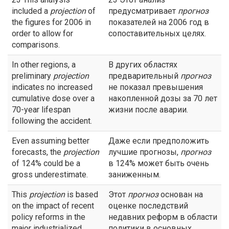
included a
projection
of
предусматривает
прогноз
the figures for 2006 in
показателей на 2006 год в
order to allow for
сопоставительных целях.
comparisons.
In other regions, a
В других областях
preliminary
projection
предварительный
прогноз
indicates no increased
не показал превышения
cumulative dose over a
накопленной дозы за 70 лет
70-year lifespan
жизни после аварии.
following the accident.
Even assuming better
Даже если предположить
forecasts, the
projection
лучшие прогнозы,
прогноз
of 124% could be a
в 124% может быть очень
gross underestimate.
заниженным.
This
projection
is based
Этот
прогноз
основан на
on the impact of recent
оценке последствий
policy reforms in the
недавних реформ в области
major industrialized
политики в основных