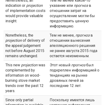
Nevertheless, an
Тем не менее какое-то
indication or
projection
указание или
прогноз
в
of implementation costs
отношении затрат на
would provide valuable
осуществление могли бы
insight.
предоставить ценную
информацию.
Nonetheless, the
Тем не менее,
прогноз
в
projection
of delivery of
отношении вынесения
the appeal judgement
апелляционного решения
not before August 2015
не ранее августа 2015 года
remains unchanged.
остается неизменным.
This new
projection
was
Этот новый
прогноз
был
complemented by
подкреплен информацией о
information on wood-
тенденциях на рынке
burning stove market
дровяных печей за
trends over the past 12
последние 12 лет.
years.
Since only partial
Поскольку имеется лишь