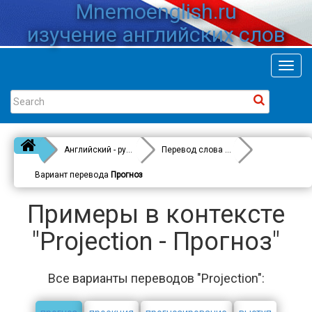
Mnemoenglish.ru
изучение английских слов
Toggl
navig
Английский - русский
Перевод слова
Projection
Вариант перевода
Прогноз
Примеры в контексте
"Projection - Прогноз"
Все варианты переводов "Projection":