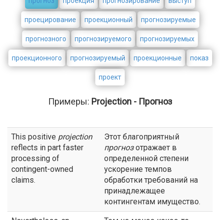
прогноз
проекция
прогнозирование
выступ
проецирование
проекционный
прогнозируемые
прогнозного
прогнозируемого
прогнозируемых
проекционного
прогнозируемый
проекционные
показ
проект
Примеры:
Projection - Прогноз
This positive
projection
Этот благоприятный
reflects in part faster
прогноз
отражает в
processing of
определенной степени
contingent-owned
ускорение темпов
claims.
обработки требований на
принадлежащее
контингентам имущество.