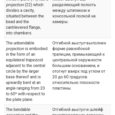
projection
(22) which
разделяющий полость
divides a cavity,
между штапиком и
situated between the
консольной полкой на
bead and the
камеры.
cantilevered flange,
into chambers.
The unbendable
Отгибной
выступ
выполнен
projection
is embodied
форме равнобокой
in the form of an
трапеции, примыкающей к
equilateral trapezoid
центральной окружности
adjacent to the central
большим основанием, и
circle by the larger
отогнут вверх под углом от
base thereof and is
20 до 60 градусов
upwardly bent at an
относительно плоскости
angle ranging from 20
пластины.
to 60º with respect to
the plate plane.
The bendable
Отгибной
выступ
и шлейф