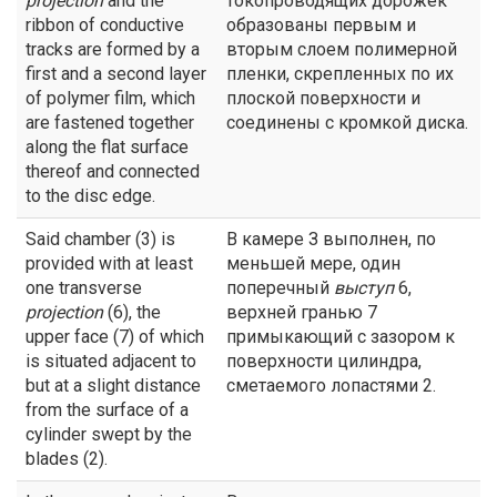
projection
and the
токопроводящих дорожек
ribbon of conductive
образованы первым и
tracks are formed by a
вторым слоем полимерной
first and a second layer
пленки, скрепленных по их
of polymer film, which
плоской поверхности и
are fastened together
соединены с кромкой диска.
along the flat surface
thereof and connected
to the disc edge.
Said chamber (3) is
В камере З выполнен, по
provided with at least
меньшей мере, один
one transverse
поперечный
выступ
6,
projection
(6), the
верхней гранью 7
upper face (7) of which
примыкающий с зазором к
is situated adjacent to
поверхности цилиндра,
but at a slight distance
сметаемого лопастями 2.
from the surface of a
cylinder swept by the
blades (2).