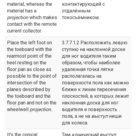
material, whereas the
контактирующий с
material has a
отдалённым
projection
which makes
токосъёмником.
contact with the remote
current collector.
Place the left foot on
3.7.7.1.2 Расположить левую
the toeboard with the
ступню на наклонной доске
rearmost point of the
для ног водителя таким
heel resting on the
образом, чтобы наиболее
floor pan as close as
удаленная точка пятки
possible to the point of
располагалась на
intersection of the
поверхности пола как можно
planes described by
ближе к линии пересечения
the toeboard and the
плоскостей, в которых лежит
floor pan and not on the
наклонная доска для ног
wheelwell
projection
.
водителя и поверхность
пола, а не на
выступ
ниши
для колеса.
It's the conical
Там
конический
выступ