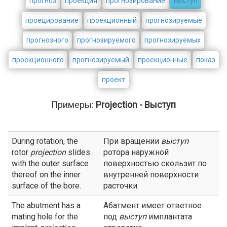
прогноз
проекция
прогнозирование
выступ
проецирование
проекционный
прогнозируемые
прогнозного
прогнозируемого
прогнозируемых
проекционного
прогнозируемый
проекционные
показ
проект
Примеры:
Projection - Выступ
During rotation, the
При вращении
выступ
rotor
projection
slides
ротора наружной
with the outer surface
поверхностью скользит по
thereof on the inner
внутренней поверхности
surface of the bore.
расточки.
The abutment has a
Абатмент имеет ответное
mating hole for the
под
выступ
имплантата