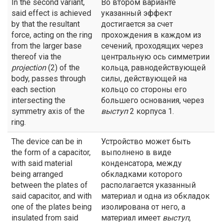
In the second variant,
Во втором варианте
said effect is achieved
указанный эффект
by that the resultant
достигается за счет
force, acting on the ring
прохождения в каждом из
from the larger base
сечений, проходящих через
thereof via the
центральную ось симметрии
projection
(2) of the
кольца, равнодействующей
body, passes through
силы, действующей на
each section
кольцо со стороны его
intersecting the
большего основания, через
symmetry axis of the
выступ
2 корпуса 1.
ring.
The device can be in
Устройство может быть
the form of a capacitor,
выполнено в виде
with said material
конденсатора, между
being arranged
обкладками которого
between the plates of
располагается указанный
said capacitor, and with
материал и одна из обкладок
one of the plates being
изолирована от него, а
insulated from said
материал имеет
выступ
,