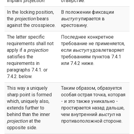
implant
projection
.
отверстие.
In the locking position,
В положении фиксации
the
projection
bears
выступ
упирается в
against the crosspiece.
крестовину.
The latter specific
Последнее конкретное
requirements shall not
требование не применяется,
apply if a
projection
если
выступ
удовлетворяет
satisfies the
требованиям пунктов 7.4.1
requirements in
или 7.4.2 ниже.
paragraphs 7.4.1. or
7.4.2. below.
This way a uniquely
Таким образом, образуется
sharp point is formed
особая острая точка, которая
which, uniquely also,
- и это также уникально -
extends further to
простирается назад дальше,
behind than the inner
чем внутренний
выступ
на
projection
at the
противоположной стороне.
opposite side.