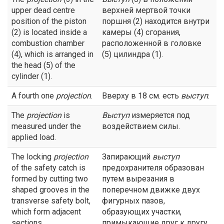
upper dead centre
верхней мертвой точки
position of the piston
поршня (2) находится внутри
(2) is located inside a
камеры (4) сгорания,
combustion chamber
расположенной в головке
(4), which is arranged in
(5) цилиндра (1).
the head (5) of the
cylinder (1).
A fourth one
projection
.
Вверху в 18 см. есть
выступ
.
The
projection
is
Выступ
измеряется под
measured under the
воздействием силы.
applied load.
The locking
projection
Запирающий
выступ
of the safety catch is
предохранителя образован
formed by cutting two
путем вырезания в
shaped grooves in the
поперечном движке двух
transverse safety bolt,
фигурных пазов,
which form adjacent
образующих участки,
sections.
примыкающие друг к другу.