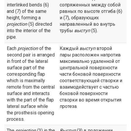
interlinked bends (6)
сопряженных между собой
and (7) of the same
равных по высоте отгиба (6)
height, forming a
и (7), образующих
projection
(5) directed
направленный во внутрь
into the interior of the
трубы
выступ
(5).
pipe.
Each
projection
of the
Каждый
выступ
второй
second pair is arranged
пары расположен напротив
in front of the lateral
максимально удаленной от
surface part of the
центральной поверхности
corresponding flap
части боковой поверхности
which is maximally
соответствующей створки и
remote from the central
взаимодействует с частью
surface and interacts
боковой поверхности
with the part of the flap
створки во время открытия
lateral surface while
протеза.
the prosthesis opening
process.
The
projection
(3) in the
Выступ
(З) в положении