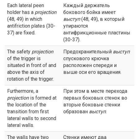
Each lateral peen
Каждый держатель
holder has a
projection
бокового бойка имеет
(48, 49) in which
выступ
(48, 49), в который
antifriction plates (30-
упираются
37) are fixed.
антифрикционные пластины
(30-37).
The safety
projection
Предохранительный
выступ
of the trigger is
спускового крючка
situated in front of and
расположен спереди и
above the axis of
выше оси его вращения.
rotation of the trigger.
Furthermore, a
При этом в месте перехода
projection
is formed at
первых боковых стенок во
the location of the
вторые боковые стенки
transition from first
образован
выступ
.
lateral walls to second
lateral walls.
The walls have two
Стенки имеют два