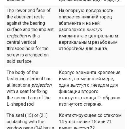
The lower end face of
На опорную поверхность
the abutment rests
опирается нижний торец
against the bearing
абатмента и на ней
surface and the implant
расположен
выступ
projection
with a
имплантата с центральным
central vertical
вертикальным резьбовым
threaded hole for the
отверстием для винта.
screw is arranged on
said surface.
The body of the
Корпус элемента крепления
fastening element has
имеет, по меньшей мере,
at least one
projection
один
выступ
с гнездом для
with a seat for fixing
фиксации второго
the second arm of the
отогнутого конца Г- образно
L-shaped rod.
изогнутого стержня.
The seal (15) or (21)
Контактирующее со стеклом
contacting with the
14 уплотнение 15 или 21
window pane (14) has a
имеет
выступ
22,