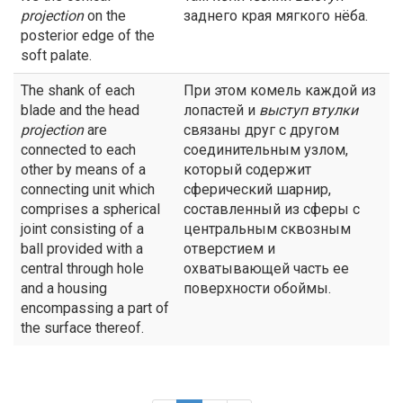
projection
on the
заднего края мягкого нёба.
posterior edge of the
soft palate.
The shank of each
При этом комель каждой из
blade and the head
лопастей и
выступ
втулки
projection
are
связаны друг с другом
connected to each
соединительным узлом,
other by means of a
который содержит
connecting unit which
сферический шарнир,
comprises a spherical
составленный из сферы с
joint consisting of a
центральным сквозным
ball provided with a
отверстием и
central through hole
охватывающей часть ее
and a housing
поверхности обоймы.
encompassing a part of
the surface thereof.