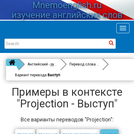
Mnemoenglish.ru
изучение английских слов
Toggl
navig
Английский - русский
Перевод слова
Projection
Вариант перевода
Выступ
Примеры в контексте
"Projection - Выступ"
Все варианты переводов "Projection":