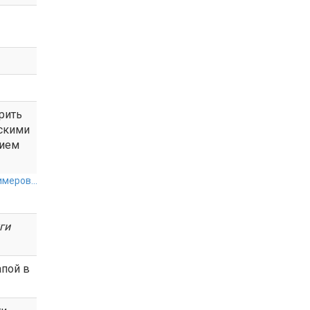
рить
тскими
нием
меров...
ги
апой в