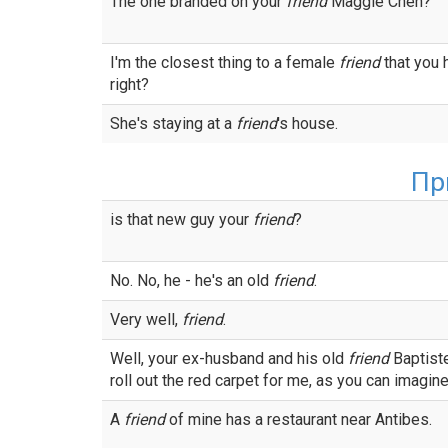
The one branded on your
friend
Maggie Chen?
I'm the closest thing to a female
friend
that you 
right?
She's staying at a
friend
's house.
Пр
is that new guy your
friend
?
No. No, he - he's an old
friend
.
Very well,
friend
.
Well, your ex-husband and his old
friend
Baptiste
roll out the red carpet for me, as you can imagine
A
friend
of mine has a restaurant near Antibes.