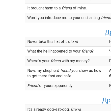
It brought harm to a
friend
of mine.
Won't you introduce me to your enchanting
friend
Д
Never take this hat off,
friend
.
What the hell happened to your
friend
?
Ч
Where's your
friend
with my money?
Now, my shepherd
friend
you show us how
to get there fast and safe
Friend
of yours apparently.
Др
It's already dog-eat-dog,
friend
.