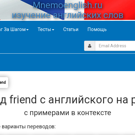
Mnemoenglish.ru
изучение английских слов
г За Шагом
Тесты
Статьи
Помощь
iend
д friend с английского на 
с примерами в контексте
 варианты переводов: