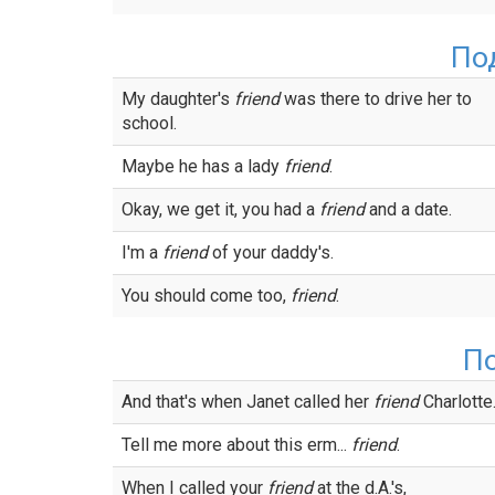
По
My daughter's
friend
was there to drive her to
school.
Maybe he has a lady
friend
.
Okay, we get it, you had a
friend
and a date.
I'm a
friend
of your daddy's.
You should come too,
friend
.
П
And that's when Janet called her
friend
Charlotte
Tell me more about this erm...
friend
.
When I called your
friend
at the d.A.'s,