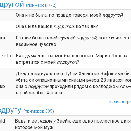
другой
(примеров 772)
Она и не была, по правде говоря, моей
подругой
.
Она была вашей
подругой
, не так ли?
ra.
Я тоже была твоей
лучшей
подругой
, потому что это
взаимное чувство
pez to
Как думаешь, ты мог бы попросить Марио Лопеза
встретится с моей
подругой
?
Двадцатидвухлетняя Лубна Ханаш из Вифлеема бы
убита оккупационными силами вчера, 23 января, ко
oub
она с
подругой
проходили рядом с колледжем Аль-
в районе Аль-Халила.
Больше при
одругу
(примеров 605)
ild
Веду, и ее
подругу
Элейн, еще одно прелестное дитя
которое мой муж...