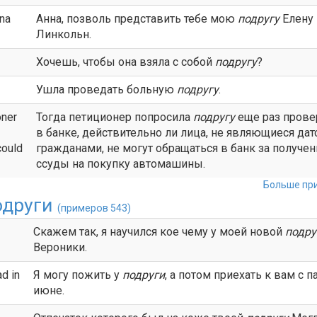
na
Анна, позволь представить тебе мою
подругу
Елену
Линкольн.
Хочешь, чтобы она взяла с собой
подругу
?
Ушла проведать больную
подругу
.
oner
Тогда петиционер попросила
подругу
еще раз прове
в банке, действительно ли лица, не являющиеся да
could
гражданами, не могут обращаться в банк за получе
ссуды на покупку автомашины.
Больше при
одруги
(примеров 543)
Скажем так, я научился кое чему у моей новой
подру
Вероники.
ad in
Я могу пожить у
подруги
, а потом приехать к вам с п
июне.