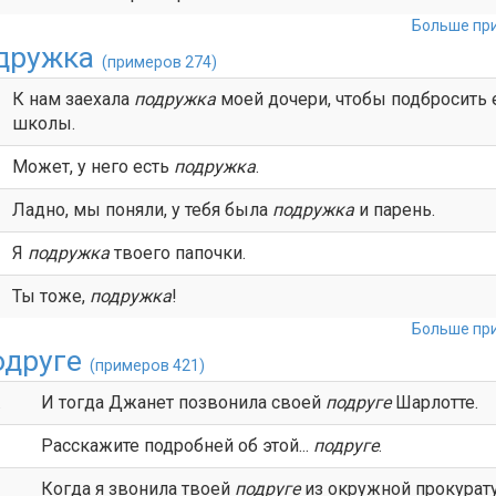
Больше при
дружка
(примеров 274)
К нам заехала
подружка
моей дочери, чтобы подбросить 
школы.
Может, у него есть
подружка
.
Ладно, мы поняли, у тебя была
подружка
и парень.
Я
подружка
твоего папочки.
Ты тоже,
подружка
!
Больше при
одруге
(примеров 421)
.
И тогда Джанет позвонила своей
подруге
Шарлотте.
Расскажите подробней об этой...
подруге
.
Когда я звонила твоей
подруге
из окружной прокурат