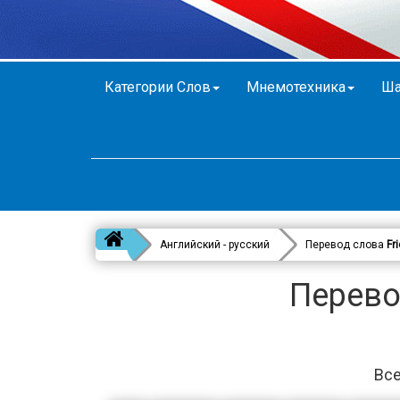
Категории Слов
Мнемотехника
Ша
Английский - русский
Перевод слова
Fr
Перево
Все