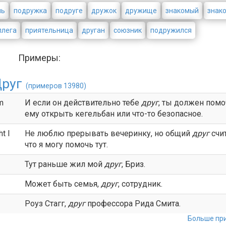
ль
подружка
подруге
дружок
дружище
знакомый
знак
ллега
приятельница
друган
союзник
подружился
Примеры:
Друг
(примеров 13980)
im
И если он действительно тебе
друг
, ты должен помо
ему открыть кегельбан или что-то безопасное.
t I
Не люблю прерывать вечеринку, но общий
друг
счит
что я могу помочь тут.
Тут раньше жил мой
друг
, Бриз.
Может быть семья,
друг
, сотрудник.
Роуз Стагг,
друг
профессора Рида Смита.
Больше при