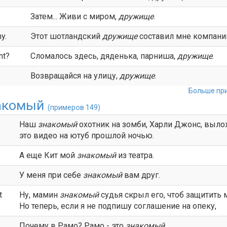
Затем... Живи с миром,
дружище
.
y.
Этот шотландский
дружище
составил мне компани
ht?
Сломалось здесь, дяденька, парниша,
дружище
.
Возвращайся на улицу,
дружище
.
Больше при
акомый
(примеров 149)
Наш
знакомый
охотник на зомби, Харли Джонс, выл
это видео на ютуб прошлой ночью.
А еще Кит мой
знакомый
из театра.
У меня при себе
знакомый
вам друг.
t
Ну, мамин
знакомый
судья скрыл его, чтоб защитить 
Но теперь, если я не подпишу соглашение на опеку,
Почему в Рамо? Рамо - это
знакомый
.