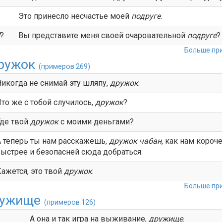
Это принесло несчастье моей
подруге
.
?
Вы представите меня своей очаровательной
подруге
?
Больше при
ружок
(примеров 269)
Никогда не снимай эту шляпу,
дружок
.
то же с тобой случилось,
дружок
?
Где твой
дружок
с моими деньгами?
А теперь ты нам расскажешь,
дружок
чабан
, как нам короче
быстрее и безопасней сюда добраться.
Кажется, это твой
дружок
.
Больше при
ужище
(примеров 126)
А она и так игра на выживание,
дружище
.