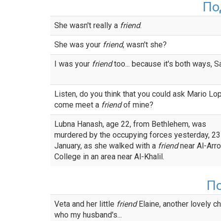
По
She wasn't really a
friend
.
She was your
friend
, wasn't she?
I was your
friend
too... because it's both ways, Sa
Listen, do you think that you could ask Mario Lo
come meet a
friend
of mine?
Lubna Hanash, age 22, from Bethlehem, was
murdered by the occupying forces yesterday, 23
January, as she walked with a
friend
near Al-Arr
College in an area near Al-Khalil.
П
Veta and her little
friend
Elaine, another lovely ch
who my husband's...