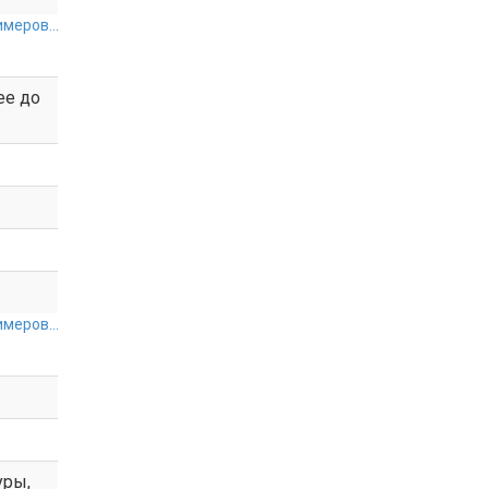
меров...
ее до
меров...
уры,