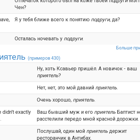
Отпечаток которого был на коже твоей
подруги
Мэгг
Чен?
have,
Я у тебя ближе всего к понятию
подруги
, да?
Осталась ночевать у
подруги
.
Больше при
иятель
(примеров 430)
Ну, хоть Ксавьер пришёл. А новичок - ваш
приятель
?
Нет, нет, это мой давний
приятель
.
Очень хорошо,
приятель
.
 didn't exactly
Ваш бывший муж и его
приятель
Баптист н
.
расстелили передо мной красной дорожки.
Послушай, один мой
приятель
держит
ресторанчик в Антибах.