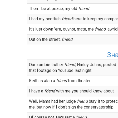
Then... be at peace, my old
friend
.
I had my scottish
friend
here to keep my compan
It's just down 'ere, guvnor, mate, me
friend
, awrig
Out on the street,
friend
.
Зн
Our zombie truther
friend
, Harley Johns, posted
that footage on YouTube last night.
Keith is also a
friend
from theater.
I have a
friend
with me you should know about.
Well, Mama had her judge
friend
bury it to protec
me, but now if I don't sign the conservatorship
Of course not, He's just a
friend