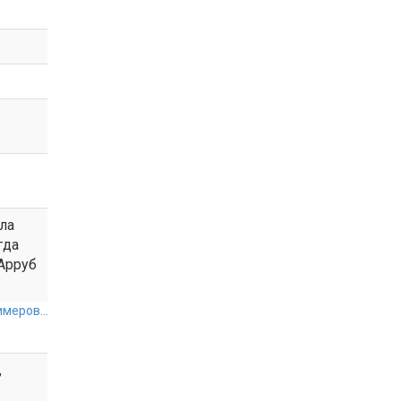
ла
гда
Арруб
меров...
,