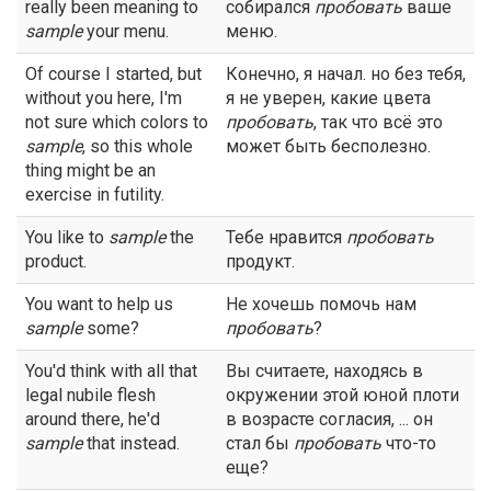
really been meaning to
собирался
пробовать
ваше
sample
your menu.
меню.
Of course I started, but
Конечно, я начал. но без тебя,
without you here, I'm
я не уверен, какие цвета
not sure which colors to
пробовать
, так что всё это
sample
, so this whole
может быть бесполезно.
thing might be an
exercise in futility.
You like to
sample
the
Тебе нравится
пробовать
product.
продукт.
You want to help us
Не хочешь помочь нам
sample
some?
пробовать
?
You'd think with all that
Вы считаете, находясь в
legal nubile flesh
окружении этой юной плоти
around there, he'd
в возрасте согласия, ... он
sample
that instead.
стал бы
пробовать
что-то
еще?