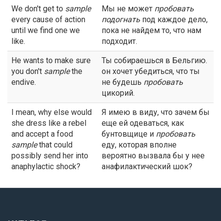
We don't get to
sample
Мы не может
пробовать
every cause of action
подогнать
под каждое дело,
until we find one we
пока не найдем то, что нам
like.
подходит.
He wants to make sure
Ты собираешься в Бельгию.
you don't
sample
the
он хочет убедиться, что ты
endive.
не будешь
пробовать
цикорий.
I mean, why else would
Я имею в виду, что зачем бы
she dress like a rebel
еще ей одеваться, как
and accept a food
бунтовщице и
пробовать
sample
that could
еду, которая вполне
possibly send her into
вероятно вызвала бы у нее
anaphylactic shock?
анафилактический шок?