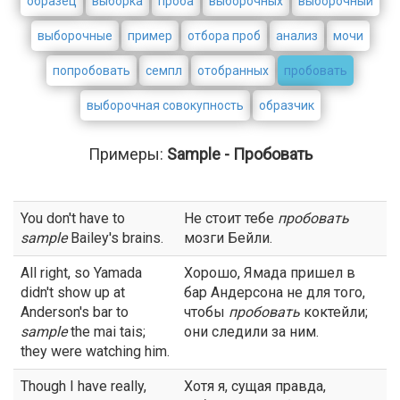
образец
выборка
проба
выборочных
выборочный
выборочные
пример
отбора проб
анализ
мочи
попробовать
семпл
отобранных
пробовать
выборочная совокупность
образчик
Примеры:
Sample - Пробовать
You don't have to
Не стоит тебе
пробовать
sample
Bailey's brains.
мозги Бейли.
All right, so Yamada
Хорошо, Ямада пришел в
didn't show up at
бар Андерсона не для того,
Anderson's bar to
чтобы
пробовать
коктейли;
sample
the mai tais;
они следили за ним.
they were watching him.
Though I have really,
Хотя я, сущая правда,