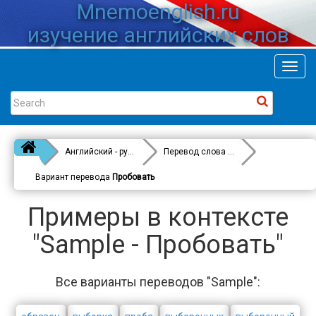
Mnemoenglish.ru
изучение английских слов
Toggl
navig
Английский - русский
Перевод слова
Sample
Вариант перевода
Пробовать
Примеры в контексте
"Sample - Пробовать"
Все варианты переводов "Sample":