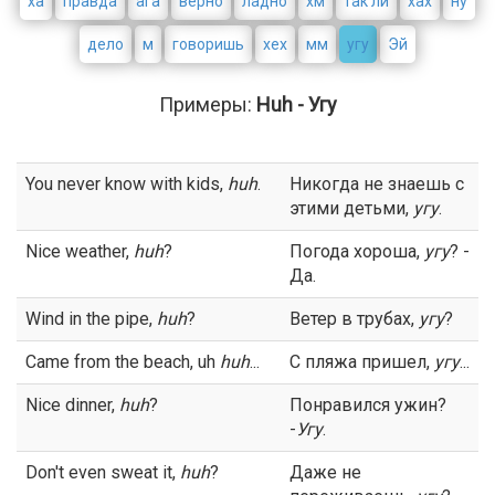
ха
правда
ага
верно
ладно
хм
так ли
хах
ну
дело
м
говоришь
хех
мм
угу
Эй
Примеры:
Huh - Угу
You never know with kids,
huh
.
Никогда не знаешь с
этими детьми,
угу
.
Nice weather,
huh
?
Погода хороша,
угу
? -
Да.
Wind in the pipe,
huh
?
Ветер в трубах,
угу
?
Came from the beach, uh
huh
...
С пляжа пришел,
угу
...
Nice dinner,
huh
?
Понравился ужин?
-
Угу
.
Don't even sweat it,
huh
?
Даже не