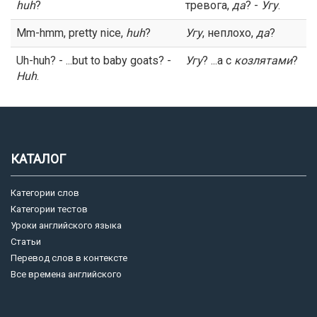
huh
?
тревога,
да
? -
Угу
.
Mm-hmm, pretty nice,
huh
?
Угу
, неплохо,
да
?
Uh-huh? - ...but to baby goats? -
Угу
? ...а с
козлятами
?
Huh
.
КАТАЛОГ
Категории слов
Категории тестов
Уроки английского языка
Статьи
Перевод слов в контексте
Все времена английского