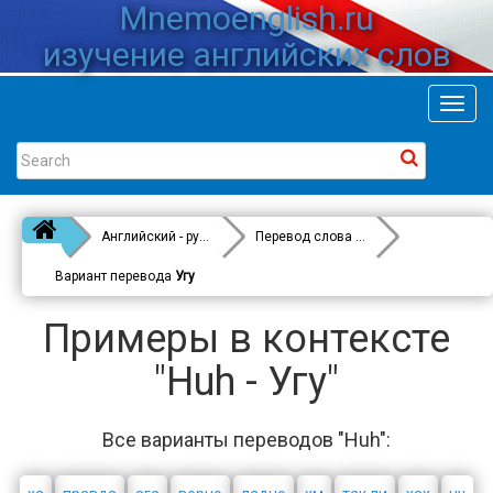
Mnemoenglish.ru
изучение английских слов
Toggl
navig
Английский - русский
Перевод слова
Huh
Вариант перевода
Угу
Примеры в контексте
"Huh - Угу"
Все варианты переводов "Huh":