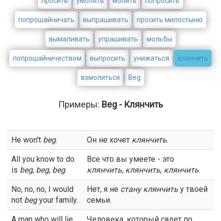
просить
умолять
молить
попросить
попрошайничать
выпрашивать
просить милостыню
вымаливать
упрашивать
мольбы
попрошайничеством
выпросить
унижаться
клянчить
взмолиться
Beg
Примеры:
Beg - Клянчить
He won't
beg
.
Он не хочет
клянчить
.
All you know to do
Все что вы умеете - это
is
beg
,
beg
,
beg
.
клянчить
,
клянчить
,
клянчить
.
No, no, no, I would
Нет, я не
стану
клянчить
у твоей
not
beg
your family.
семьи.
A man who will lie
Человека, который сядет по