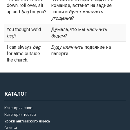
down, roll over, sit
команде, встанет на задние
up and
beg
for you?
лапки и
будет
клянчить
угощение
?
You thought we'd
Думала, что мы
клянчить
beg
?
будем
?
I can always
beg
Буду
клянчить
подаяние на
for alms outside
паперти.
the church.
КАТАЛОГ
Категории слов
Категории тестов
Уроки английского языка
Статьи