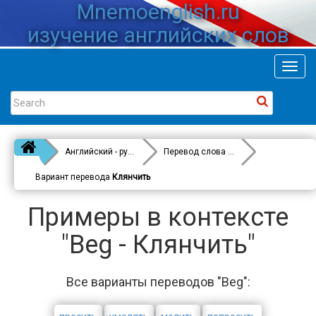
Mnemoenglish.ru
изучение английских слов
Toggl
navig
Английский - русский
Перевод слова
Beg
Вариант перевода
Клянчить
Примеры в контексте
"Beg - Клянчить"
Все варианты переводов "Beg":