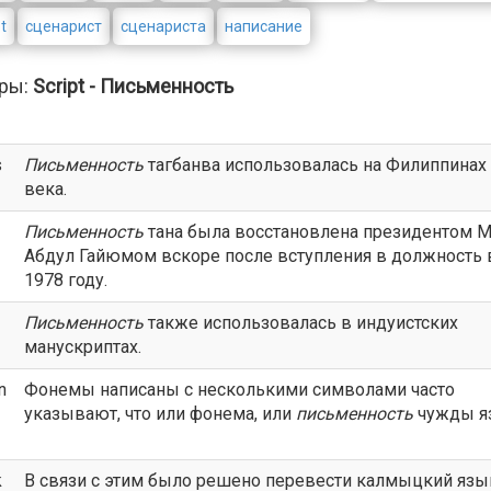
t
сценарист
сценариста
написание
ры:
Script - Письменность
s
Письменность
тагбанва использовалась на Филиппинах 
века.
Письменность
тана была восстановлена президентом 
Абдул Гайюмом вскоре после вступления в должность 
1978 году.
Письменность
также использовалась в индуистских
манускриптах.
n
Фонемы написаны с несколькими символами часто
указывают, что или фонема, или
письменность
чужды я
k
В связи с этим было решено перевести калмыцкий язы