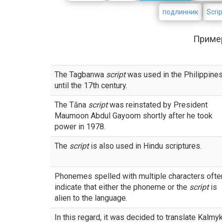
подлинник
Scrip
Приме
The Tagbanwa
script
was used in the Philippine
until the 17th century.
The Tāna
script
was reinstated by President
Maumoon Abdul Gayoom shortly after he took
power in 1978.
The
script
is also used in Hindu scriptures.
Phonemes spelled with multiple characters ofte
indicate that either the phoneme or the
script
is
alien to the language.
In this regard, it was decided to translate Kalmy