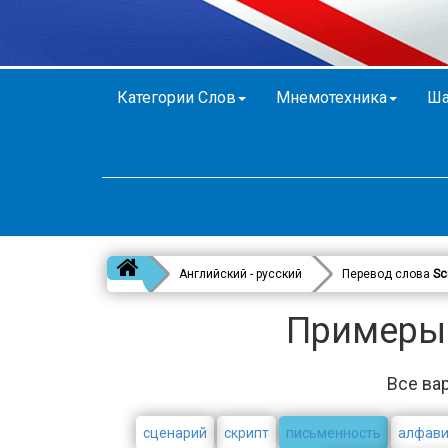
Категории Слов
Мнемотехника
Ша
Английский - русский
Перевод слова
Sc
Примеры в
Все вар
сценарий
скрипт
письменность
алфави