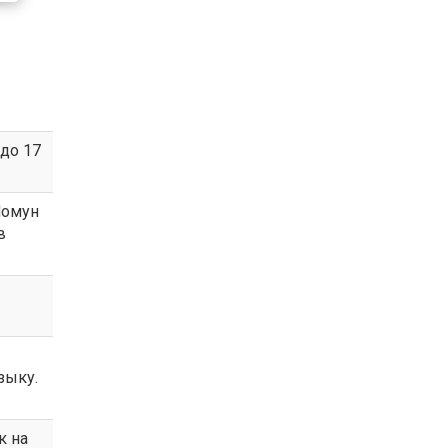
до 17
Момун
в
зыку.
к на