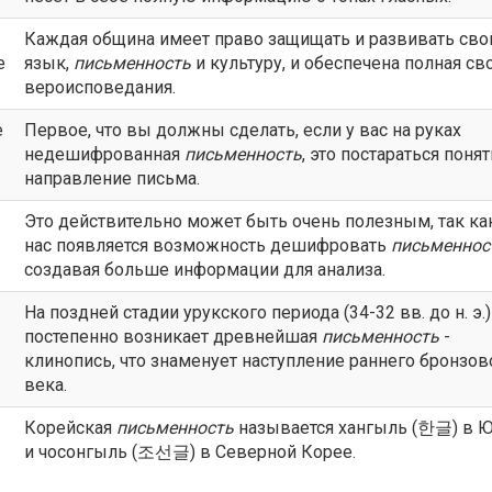
Каждая община имеет право защищать и развивать сво
e
язык,
письменность
и культуру, и обеспечена полная св
вероисповедания.
e
Первое, что вы должны сделать, если у вас на руках
недешифрованная
письменность
, это постараться понят
направление письма.
Это действительно может быть очень полезным, так ка
нас появляется возможность дешифровать
письменнос
создавая больше информации для анализа.
На поздней стадии урукского периода (34-32 вв. до н. э.)
постепенно возникает древнейшая
письменность
-
клинопись, что знаменует наступление раннего бронзов
века.
Корейская
письменность
называется хангыль (한글) в 
и чосонгыль (조선글) в Северной Корее.