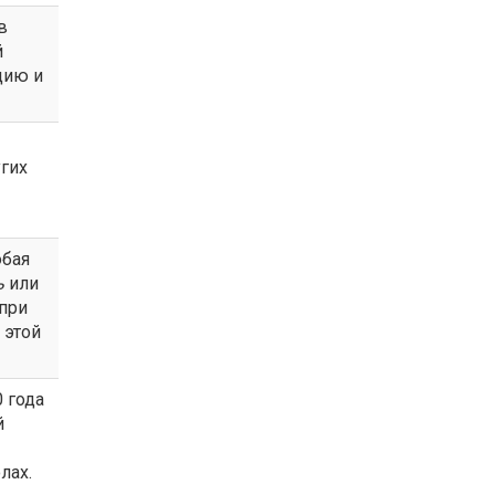
в
й
цию и
гих
юбая
ь
или
 при
 этой
 года
й
лах.