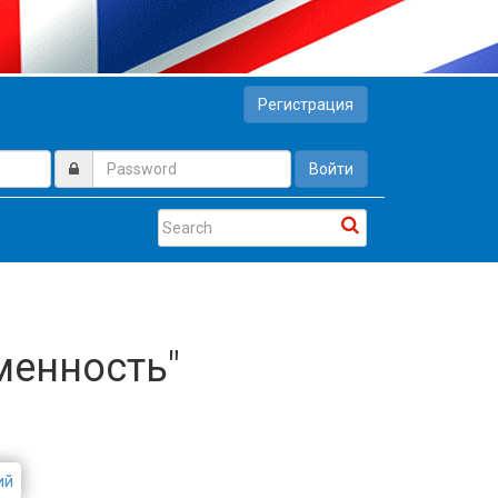
Регистрация
Войти
ьменность"
ий