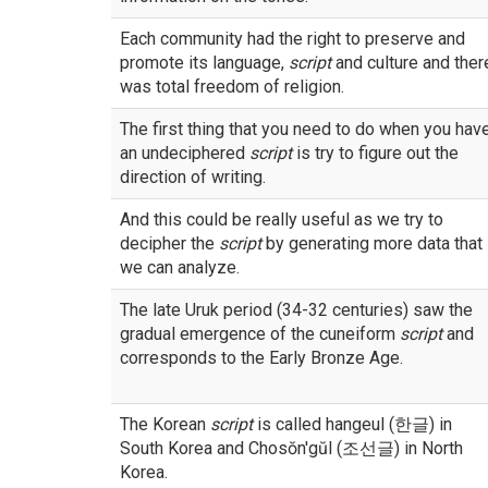
Each community had the right to preserve and
promote its language,
script
and culture and ther
was total freedom of religion.
The first thing that you need to do when you hav
an undeciphered
script
is try to figure out the
direction of writing.
And this could be really useful as we try to
decipher the
script
by generating more data that
we can analyze.
The late Uruk period (34-32 centuries) saw the
gradual emergence of the cuneiform
script
and
corresponds to the Early Bronze Age.
The Korean
script
is called hangeul (한글) in
South Korea and Chosŏn'gŭl (조선글) in North
Korea.