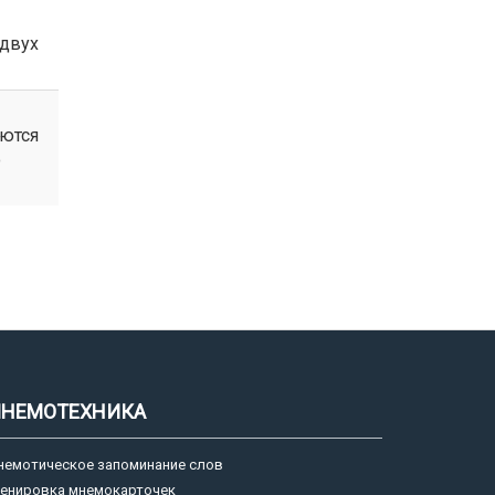
 двух
уются
о
НЕМОТЕХНИКА
немотическое запоминание слов
ренировка мнемокарточек