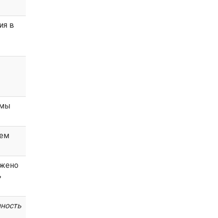
ия в
 мы
ием
ожено
ь
ность