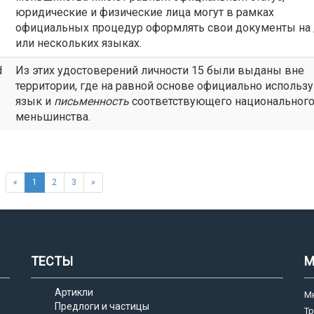
юридические и физические лица могут в рамках
официальных процедур оформлять свои документы на
или нескольких языках.
d
Из этих удостоверений личности 15 были выданы вне
территории, где на равной основе официально использ
язык и
письменность
соответствующего национальног
меньшинства.
«
1
2
3
»
ТЕСТЫ
М
Артикли
М
Предлоги и частицы
Т