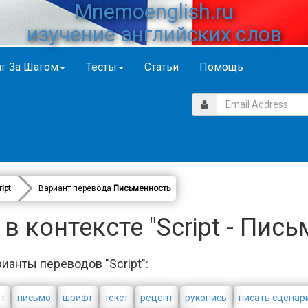
Mnemoenglish.ru
изучение английских слов
г За Шагом
Тесты
Статьи
Помощь
ript
Вариант перевода
Письменность
 контексте "Script - Пис
ианты переводов "Script":
т
письмо
шрифт
текст
рецепт
рукопись
писать сценар