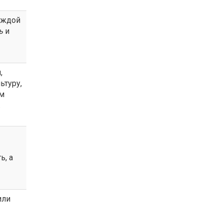
каждой
ь
и
,
ьтуру,
ем
.
ь, а
или