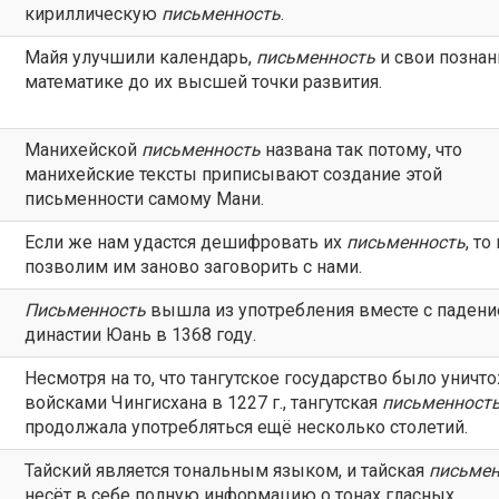
кириллическую
письменность
.
Майя улучшили календарь,
письменность
и свои познан
математике до их высшей точки развития.
Манихейской
письменность
названа так потому, что
манихейские тексты приписывают создание этой
письменности самому Мани.
Если же нам удастся дешифровать их
письменность
, то
позволим им заново заговорить с нами.
Письменность
вышла из употребления вместе с паден
династии Юань в 1368 году.
Несмотря на то, что тангутское государство было уничт
войсками Чингисхана в 1227 г., тангутская
письменност
продолжала употребляться ещё несколько столетий.
Тайский является тональным языком, и тайская
письмен
несёт в себе полную информацию о тонах гласных.