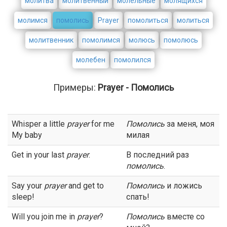
молитва
молитвенный
молельные
молящихся
молимся
помолись
Prayer
помолиться
молиться
молитвенник
помолимся
молюсь
помолюсь
молебен
помолился
Примеры:
Prayer - Помолись
Whisper a little
prayer
for me
Помолись
за меня, моя
My baby
милая
Get in your last
prayer
.
В последний раз
помолись
.
Say your
prayer
and get to
Помолись
и ложись
sleep!
спать!
Will you join me in
prayer
?
Помолись
вместе со