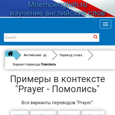
Mnemoenglish.ru
изучение английских слов
Toggl
navig
Английский - русский
Перевод слова
Prayer
Вариант перевода
Помолись
Примеры в контексте
"Prayer - Помолись"
Все варианты переводов "Prayer":