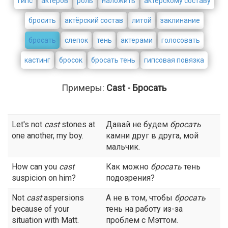
гипс
актёров
роль
наложить
актёрскому составу
бросить
актёрский состав
литой
заклинание
бросать
слепок
тень
актерами
голосовать
кастинг
бросок
бросать тень
гипсовая повязка
Примеры:
Cast - Бросать
Let's not
cast
stones at
Давай не будем
бросать
one another, my boy.
камни друг в друга, мой
мальчик.
How can you
cast
Как можно
бросать
тень
suspicion on him?
подозрения?
Not
cast
aspersions
А не в том, чтобы
бросать
because of your
тень на работу из-за
situation with Matt.
проблем с Мэттом.