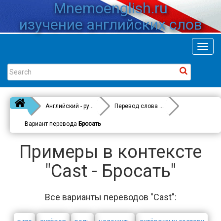
Mnemoenglish.ru
изучение английских слов
Toggl
navig
Английский - русский
Перевод слова
Cast
Вариант перевода
Бросать
Примеры в контексте
"Cast - Бросать"
Все варианты переводов "Cast":