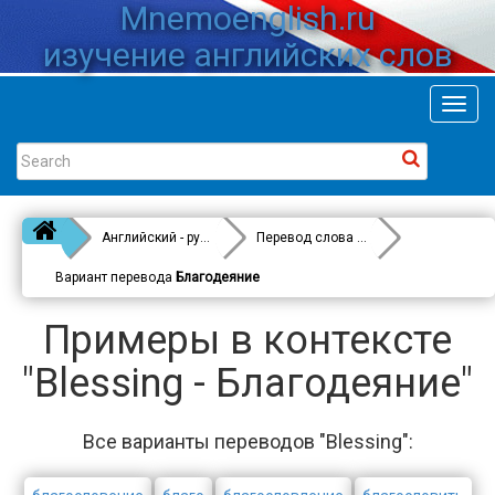
Mnemoenglish.ru
изучение английских слов
Toggl
navig
Английский - русский
Перевод слова
Blessing
Вариант перевода
Благодеяние
Примеры в контексте
"Blessing - Благодеяние"
Все варианты переводов "Blessing":