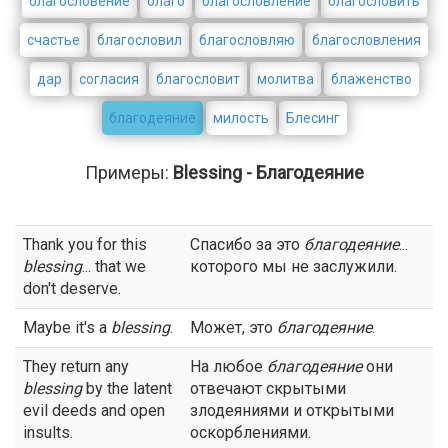
благословение
благо
благословление
благословить
счастье
благословил
благословляю
благословления
дар
согласия
благословит
молитва
блаженство
благодеяние
милость
Блесинг
Примеры:
Blessing - Благодеяние
Thank you for this
Спасибо за это
благодеяние
...
blessing
... that we
которого мы не заслужили.
don't deserve.
Maybe it's a
blessing
.
Может, это
благодеяние
.
They return any
На любое
благодеяние
они
blessing
by the latent
отвечают скрытыми
evil deeds and open
злодеяниями и открытыми
insults.
оскорблениями.