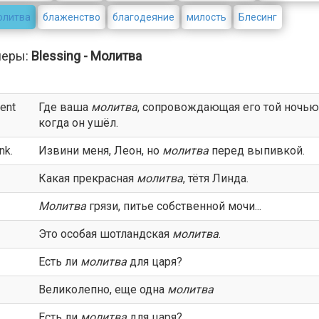
олитва
блаженство
благодеяние
милость
Блесинг
меры:
Blessing - Молитва
went
Где ваша
молитва
, сопровождающая его той ночью
когда он ушёл.
nk.
Извини меня, Леон, но
молитва
перед выпивкой.
Какая прекрасная
молитва
, тётя Линда.
Молитва
грязи, питье собственной мочи...
Это особая шотландская
молитва
.
Есть ли
молитва
для царя?
Великолепно, еще одна
молитва
Есть ли
молитва
для царя?