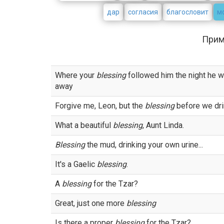
дар
согласия
благословит
м
При
Where your
blessing
followed him the night he 
away
Forgive me, Leon, but the
blessing
before we dri
What a beautiful
blessing
, Aunt Linda.
Blessing
the mud, drinking your own urine...
It's a Gaelic
blessing
.
A
blessing
for the Tzar?
Great, just one more
blessing
Is there a proper
blessing
for the Tzar?