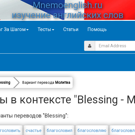
Mnemoenglish.ru
изучение английских слов
г За Шагом
Тесты
Статьи
Помощь
essing
Вариант перевода
Молитва
 в контексте "Blessing - 
анты переводов "Blessing":
гословить
счастье
благословил
благословляю
благословл