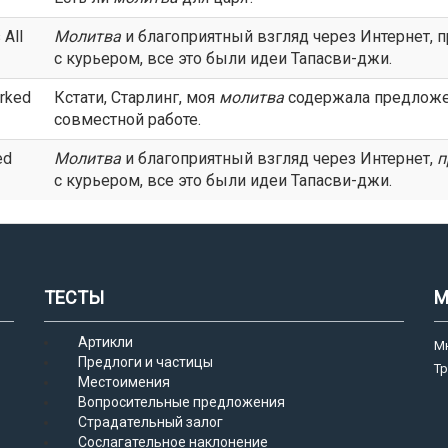
 All
Молитва
и благоприятный взгляд через Интернет, 
с курьером, все это были идеи Тапасви-джи.
orked
Кстати, Старлинг, моя
молитва
содержала предложе
совместной работе.
ed
Молитва
и благоприятный взгляд через Интернет,
п
с курьером, все это были идеи Тапасви-джи.
ТЕСТЫ
М
Артикли
М
Предлоги и частицы
Т
Местоимения
Вопросительные предложения
Страдательный залог
Сослагательное наклонение