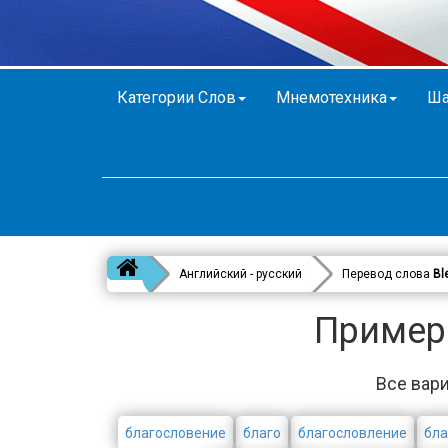
Категории Слов
Мнемотехника
Ша
Английский - русский
Перевод слова
Bl
Примеры
Все вари
благословение
благо
благословление
бла