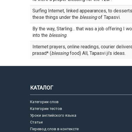
Surfing Internet, linked appearances, to desserts
these things under the
blessing
of Tapasvi.
By the way, Starling... that was a job offering I w
into the
blessing
.
Internet prayers, online readings, courier deliver
prasad* (
blessing
food) All, Tapasvi ji's ideas.
КАТАЛОГ
Категории слов
Категории тестов
Уроки английского языка
Статьи
Перевод слов в контексте