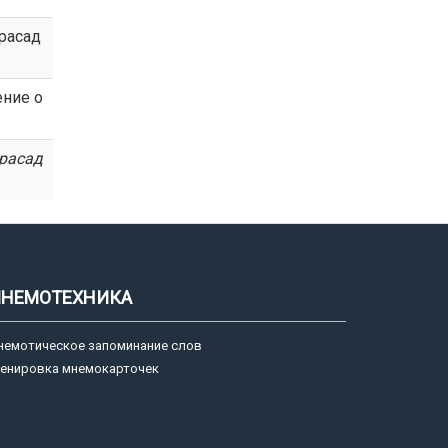
прасад
ние о
расад
НЕМОТЕХНИКА
немотическое запоминание слов
ренировка мнемокарточек