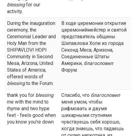
blessing
for our
activity.
During the inauguration
В ходе церемонии открытия
ceremony, the
церемониймейстер и святой
Ceremonial Leader and
представитель общины
Holy Man from the
Шипавлови Хопи из города
SHIPAVLOVI HOPI
Секонд Меса, Аризона,
Community in Second
Соединенные Штаты
Mesa, Arizona, United
Америки,
благословил
States of America,
Форум.
offered words of
blessing
to the Forum.
thank you for
blessing
Спасибо, что
благословил
me with the mind to
меня умом, чтобы
rhyme and two hype
рифмовать и двумя
feet - feels good when
шикарными ступнями
you know you're down
чувствуешь себя хорошо,
когда знаешь, что падаешь
от супер наркотика, из