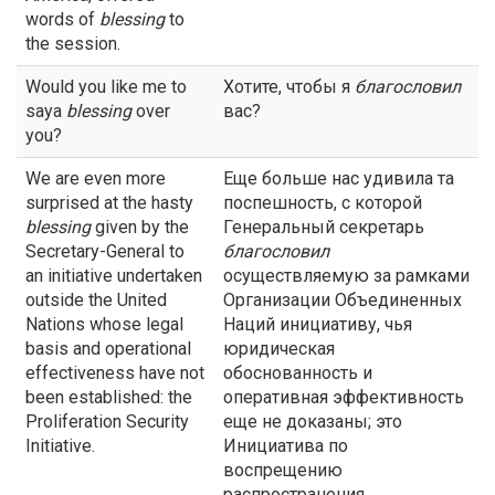
words of
blessing
to
the session.
Would you like me to
Хотите, чтобы я
благословил
saya
blessing
over
вас?
you?
We are even more
Еще больше нас удивила та
surprised at the hasty
поспешность, с которой
blessing
given by the
Генеральный секретарь
Secretary-General to
благословил
an initiative undertaken
осуществляемую за рамками
outside the United
Организации Объединенных
Nations whose legal
Наций инициативу, чья
basis and operational
юридическая
effectiveness have not
обоснованность и
been established: the
оперативная эффективность
Proliferation Security
еще не доказаны; это
Initiative.
Инициатива по
воспрещению
распространения.