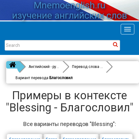
Mnemoenglish.ru
изучение английских слов
Toggl
navig
Английский - русский
Перевод слова
Blessing
Вариант перевода
Благословил
Примеры в контексте
"Blessing - Благословил"
Все варианты переводов "Blessing":