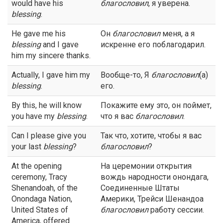
would have his
благословил
, я уверена.
blessing
.
He gave me his
Он
благословил
меня, а я
blessing
and I gave
искренне его поблагодарил.
him my sincere thanks.
Actually, I gave him my
Вообще-то, Я
благословил
(а)
blessing
.
его.
By this, he will know
Покажите ему это, он поймет,
you have my
blessing
.
что я вас
благословил
.
Can I please give you
Так что, хотите, чтобы я вас
your last
blessing
?
благословил
?
At the opening
На церемонии открытия
ceremony, Tracy
вождь народности онондага,
Shenandoah, of the
Соединенные Штаты
Onondaga Nation,
Америки, Трейси Шенандоа
United States of
благословил
работу сессии.
America, offered