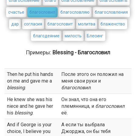
благословение
благо
благословление
благословить
счастье
благословил
благословляю
благословления
дар
согласия
благословит
молитва
блаженство
благодеяние
милость
Блесинг
Примеры:
Blessing - Благословил
Then he put his hands
После этого он положил на
on me and gave me a
меня свои руки и
blessing
.
благословил
.
He knew she was his
Он знал, что она его
niece and he gave her
племянница, и
благословил
his
blessing
.
её.
And if George is your
А если ты выбрала
choice, I believe you
Джорджа, он бы тебя