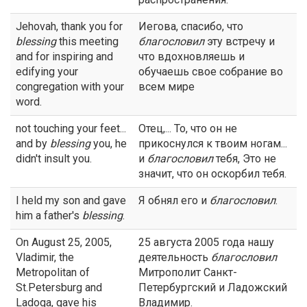
Jehovah, thank you for
Иегова, спасибо, что
blessing
this meeting
благословил
эту встречу и
and for inspiring and
что вдохновляешь и
edifying your
обучаешь свое собрание во
congregation with your
всем мире
word.
not touching your feet...
Отец,... То, что он не
and by
blessing
you, he
прикоснулся к твоим ногам...
didn't insult you.
и
благословил
тебя, Это не
значит, что он оскорбил тебя.
I held my son and gave
Я обнял его и
благословил
.
him a father's
blessing
.
On August 25, 2005,
25 августа 2005 года нашу
Vladimir, the
деятельность
благословил
Metropolitan of
Митрополит Санкт-
St.Petersburg and
Петербургский и Ладожский
Ladoga, gave his
Владимир.