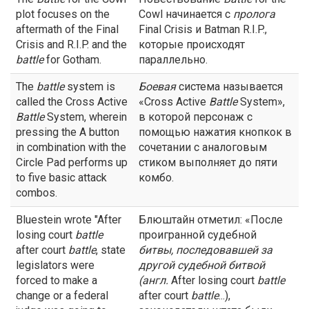
plot focuses on the
Cowl начинается с
пролога
aftermath of the Final
Final Crisis и Batman R.I.P.,
Crisis and R.I.P. and the
которые происходят
battle
for Gotham.
параллельно.
The
battle
system is
Боевая
система называется
called the Cross Active
«Cross Active
Battle
System»,
Battle
System, wherein
в которой персонаж с
pressing the A button
помощью нажатия кнопкок в
in combination with the
сочетании с аналоговым
Circle Pad performs up
стиком выполняет до пяти
to five basic attack
комбо.
combos.
Bluestein wrote "After
Блюштайн отметил: «После
losing court
battle
проигранной судебной
after court
battle
, state
битвы, последовавшей за
legislators were
другой судебной битвой
forced to make a
(англ.
After losing court
battle
change or a federal
after court
battle
...),