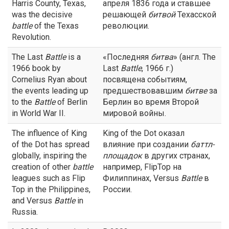
Harris County, Texas,
апреля 1836 года и ставшее
was the decisive
решающей
битвой
Техасской
battle
of the Texas
революции.
Revolution.
The Last
Battle
is a
«Последняя
битва
» (англ. The
1966 book by
Last
Battle
, 1966 г.)
Cornelius Ryan about
посвящена событиям,
the events leading up
предшествовавшим
битве
за
to the
Battle
of Berlin
Берлин во время Второй
in World War II.
мировой войны.
The influence of King
King of the Dot оказал
of the Dot has spread
влияние при создании
баттл-
globally, inspiring the
площадок
в других странах,
creation of other
battle
например, FlipTop на
leagues such as Flip
Филиппинах, Versus
Battle
в
Top in the Philippines,
России.
and Versus
Battle
in
Russia.