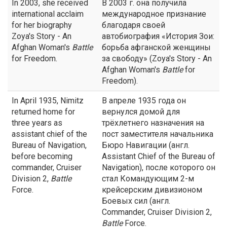
In 2003, she received
В 2003 г. она получила
international acclaim
международное признание
for her biography
благодаря своей
Zoya's Story - An
автобиография «История Зои:
Afghan Woman's
Battle
борьба афганской женщины
for Freedom.
за свободу» (Zoya's Story - An
Afghan Woman's
Battle
for
Freedom).
In April 1935, Nimitz
В апреле 1935 года он
returned home for
вернулся домой для
three years as
трёхлетнего назначения на
assistant chief of the
пост заместителя начальника
Bureau of Navigation,
Бюро Навигации (англ.
before becoming
Assistant Chief of the Bureau of
commander, Cruiser
Navigation), после которого он
Division 2,
Battle
стал Командующим 2-м
Force.
крейсерским дивизионом
Боевых сил (англ.
Commander, Cruiser Division 2,
Battle
Force.