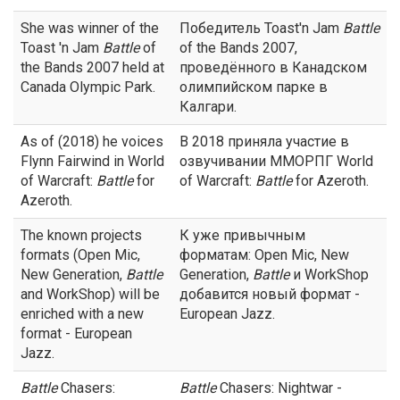
She was winner of the
Победитель Toast'n Jam
Battle
Toast 'n Jam
Battle
of
of the Bands 2007,
the Bands 2007 held at
проведённого в Канадском
Canada Olympic Park.
олимпийском парке в
Калгари.
As of (2018) he voices
В 2018 приняла участие в
Flynn Fairwind in World
озвучивании ММОРПГ World
of Warcraft:
Battle
for
of Warcraft:
Battle
for Azeroth.
Azeroth.
The known projects
К уже привычным
formats (Open Mic,
форматам: Open Mic, New
New Generation,
Battle
Generation,
Battle
и WorkShop
and WorkShop) will be
добавится новый формат -
enriched with a new
European Jazz.
format - European
Jazz.
Battle
Chasers:
Battle
Chasers: Nightwar -