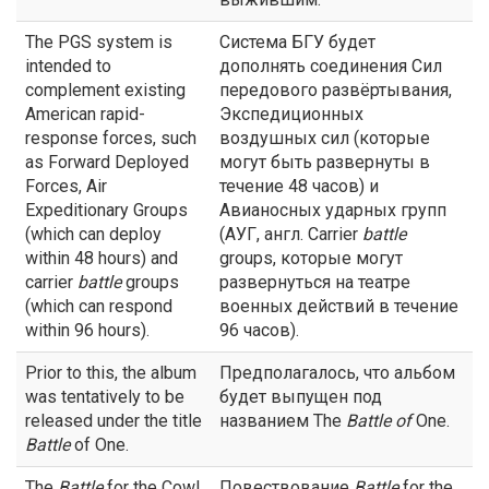
The PGS system is
Система БГУ будет
intended to
дополнять соединения Сил
complement existing
передового развёртывания,
American rapid-
Экспедиционных
response forces, such
воздушных сил (которые
as Forward Deployed
могут быть развернуты в
Forces, Air
течение 48 часов) и
Expeditionary Groups
Авианосных ударных групп
(which can deploy
(АУГ, англ. Carrier
battle
within 48 hours) and
groups, которые могут
carrier
battle
groups
развернуться на театре
(which can respond
военных действий в течение
within 96 hours).
96 часов).
Prior to this, the album
Предполагалось, что альбом
was tentatively to be
будет выпущен под
released under the title
названием The
Battle
of
One.
Battle
of One.
The
Battle
for the Cowl
Повествование
Battle
for the