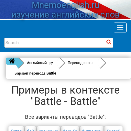
Mnemoenglish.ru
изучение английских слов
Toggl
navig
Английский - русский
Перевод слова
Battle
Вариант перевода
Battle
Примеры в контексте
"Battle - Battle"
Все варианты переводов "Battle":