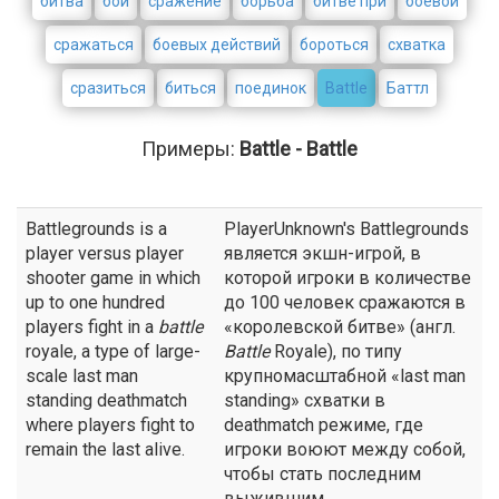
битва
бой
сражение
борьба
битве при
боевой
сражаться
боевых действий
бороться
схватка
сразиться
биться
поединок
Battle
Баттл
Примеры:
Battle - Battle
Battlegrounds is a
PlayerUnknown's Battlegrounds
player versus player
является экшн-игрой, в
shooter game in which
которой игроки в количестве
up to one hundred
до 100 человек сражаются в
players fight in a
battle
«королевской битве» (англ.
royale, a type of large-
Battle
Royale), по типу
scale last man
крупномасштабной «last man
standing deathmatch
standing» схватки в
where players fight to
deathmatch режиме, где
remain the last alive.
игроки воюют между собой,
чтобы стать последним
выжившим.