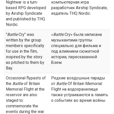
Nightwar is a turn-
компьютерная игра
based RPG developed
разработчик Airship Syndicate,
by Airship Syndicate
издатель THQ Nordic.
and published by THQ
Nordic.
"
Battle
Cry" was
«
Battle
Cry» была написана
written by the group
музыкантами группы
members specifically
специально для фильма и
for use in the film,
под влиянием сюжетной
inspired by the story
истории, пересказанной
as pitched to them by
Бэем.
Bay.
Occasional flypasts of
Редкие воздушные парады
the
Battle
of Britain
от
Battle
Of Britain Memorial
Memorial Flight at the
Flight на водохранилище
reservoir are also
также устраиваются в память
staged to
о событиях во время войны.
commemorate the
events during the war.