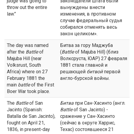
judge was going to
законодатели штата были
throw out the entire
вынуждены внести
law."
изменения, в противном
случае федеральный судья
собирался отменять весь
закон целиком».
The day was named
Битва за гору Маджуба
after the
Battle
of
(
Battle
of Majuba Hill) (близ
Majuba Hill (near
Волксруста, ЮАР) 27 февраля
Volksrust, South
1881 стала главной и
Africa) where on 27
решающей
битвой
первой
February 1881 the
англо-бурской войны.
main
battle
of the First
Boer War took place.
The
Battle
of San
Битва
при Сан-Хасинто (англ.
Jacinto (Spanish:
Battle
of San Jacinto) -
Batalla de San Jacinto),
сражение у Сан-Хасинто
fought on April 21,
(сейчас в округе Харрис,
1836, in present-day
Техас) состоявшееся 21