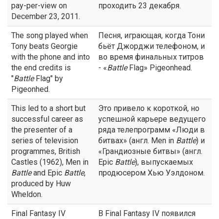
pay-per-view on
проходить 23 декабря.
December 23, 2011.
The song played when
Песня, играющая, когда Тони
Tony beats Georgie
бьёт Джорджи телефоном, и
with the phone and into
во время финальных титров
the end credits is
- «
Battle
Flag» Pigeonhead.
"
Battle
Flag" by
Pigeonhed.
This led to a short but
Это привело к короткой, но
successful career as
успешной карьере ведущего
the presenter of a
ряда телепрограмм «Люди в
series of television
битвах» (англ. Men in
Battle
) и
programmes, British
«Грандиозные битвы» (англ.
Castles (1962), Men in
Epic
Battle
), выпускаемых
Battle
and Epic
Battle
,
продюсером Хью Уэлдоном.
produced by Huw
Wheldon.
Final Fantasy IV
В Final Fantasy IV появился