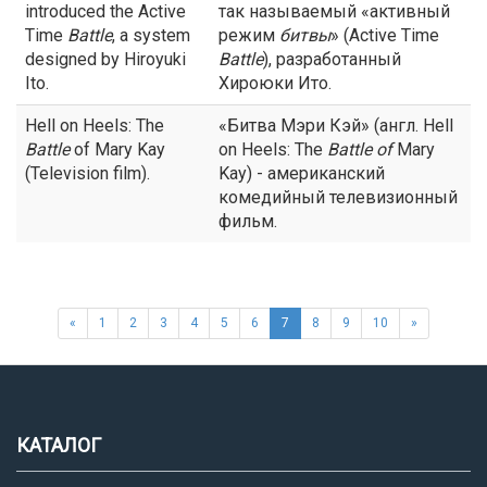
introduced the Active
так называемый «активный
Time
Battle
, a system
режим
битвы
» (Active Time
designed by Hiroyuki
Battle
), разработанный
Ito.
Хироюки Ито.
Hell on Heels: The
«Битва Мэри Кэй» (англ. Hell
Battle
of Mary Kay
on Heels: The
Battle
of
Mary
(Television film).
Kay) - американский
комедийный телевизионный
фильм.
«
1
2
3
4
5
6
7
8
9
10
»
КАТАЛОГ