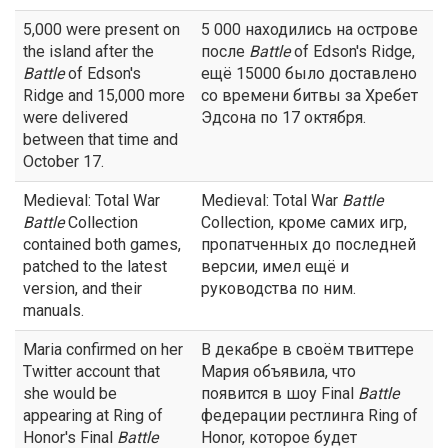
5,000 were present on
5 000 находились на острове
the island after the
после
Battle
of Edson's Ridge,
Battle
of Edson's
ещё 15000 было доставлено
Ridge and 15,000 more
со времени битвы за Хребет
were delivered
Эдсона по 17 октября.
between that time and
October 17.
Medieval: Total War
Medieval: Total War
Battle
Battle
Collection
Collection, кроме самих игр,
contained both games,
пропатченных до последней
patched to the latest
версии, имел ещё и
version, and their
руководства по ним.
manuals.
Maria confirmed on her
В декабре в своём твиттере
Twitter account that
Мария объявила, что
she would be
появится в шоу Final
Battle
appearing at Ring of
федерации рестлинга Ring of
Honor's Final
Battle
Honor, которое будет