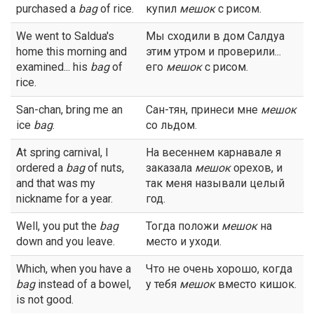
purchased a
bag
of rice.
купил
мешок
с рисом.
We went to Saldua's
Мы сходили в дом Салдуа
home this morning and
этим утром и проверили...
examined... his
bag
of
его
мешок
с рисом.
rice.
San-chan, bring me an
Сан-тян, принеси мне
мешок
ice
bag
.
со льдом.
At spring carnival, I
На весеннем карнавале я
ordered a
bag
of nuts,
заказала
мешок
орехов, и
and that was my
так меня называли целый
nickname for a year.
год.
Well, you put the
bag
Тогда положи
мешок
на
down and you leave.
место и уходи.
Which, when you have a
Что не очень хорошо, когда
bag
instead of a bowel,
у тебя
мешок
вместо кишок.
is not good.