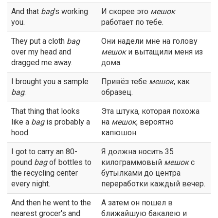
And that
bag
's working
И скорее это
мешок
you.
работает по тебе.
They put a cloth
bag
Они надели мне на голову
over my head and
мешок
и вытащили меня из
dragged me away.
дома.
I brought you a sample
Привёз тебе
мешок
, как
bag
.
образец.
That thing that looks
Эта штука, которая похожа
like a
bag
is probably a
на
мешок
, вероятно
hood.
капюшон.
I got to carry an 80-
Я должна носить 35
pound
bag
of bottles to
килограммовый
мешок
с
the recycling center
бутылками до центра
every night.
переработки каждый вечер.
And then he went to the
А затем он пошел в
nearest grocer's and
ближайшую бакалею и