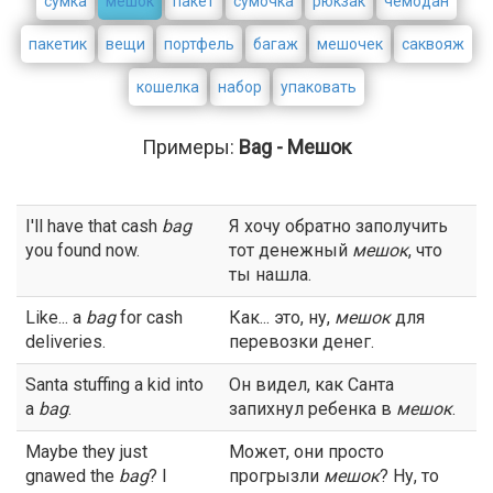
сумка
мешок
пакет
сумочка
рюкзак
чемодан
пакетик
вещи
портфель
багаж
мешочек
саквояж
кошелка
набор
упаковать
Примеры:
Bag - Мешок
I'll have that cash
bag
Я хочу обратно заполучить
you found now.
тот денежный
мешок
, что
ты нашла.
Like... a
bag
for cash
Как... это, ну,
мешок
для
deliveries.
перевозки денег.
Santa stuffing a kid into
Он видел, как Санта
a
bag
.
запихнул ребенка в
мешок
.
Maybe they just
Может, они просто
gnawed the
bag
? I
прогрызли
мешок
? Ну, то