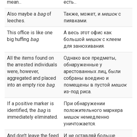
mean...
есть...
Also maybe a
bag
of
Также, может, и
мешок
с
leeches.
пиявками.
This office is like one
А весь этот офис как
big huffing
bag
.
большой
мешок
с клеем
для занюхивания.
All the items found on
Однако все предметы,
the arrested individuals
обнаруженные у
were, however,
арестованных лиц, были
aggregated and placed
собраны воедино и
into an empty rice
bag
.
помещены в пустой
мешок
из-под риса.
If a positive marker is
При обнаружении
identified, the
bag
is
положительного маркера
immediately eliminated.
мешок
немедленно
уничтожается.
And don't leave the feed
И не оставляй больше