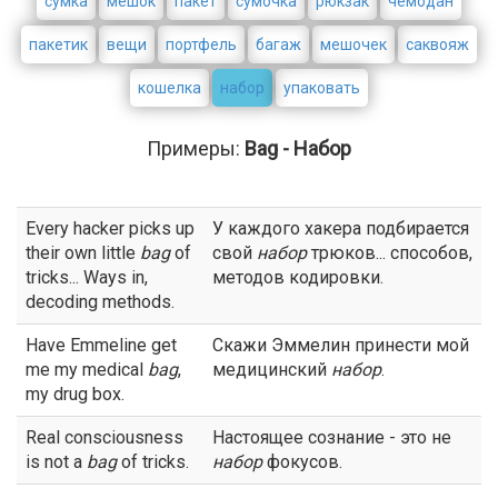
сумка
мешок
пакет
сумочка
рюкзак
чемодан
пакетик
вещи
портфель
багаж
мешочек
саквояж
кошелка
набор
упаковать
Примеры:
Bag - Набор
Every hacker picks up
У каждого хакера подбирается
their own little
bag
of
свой
набор
трюков... способов,
tricks... Ways in,
методов кодировки.
decoding methods.
Have Emmeline get
Скажи Эммелин принести мой
me my medical
bag
,
медицинский
набор
.
my drug box.
Real consciousness
Настоящее сознание - это не
is not a
bag
of tricks.
набор
фокусов.