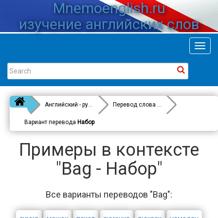
Mnemoenglish.ru
изучение английских слов
Toggl
navig
Английский - русский
Перевод слова
Bag
Вариант перевода
Набор
Примеры в контексте
"Bag - Набор"
Все варианты переводов "Bag":