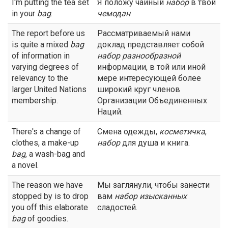
I'm putting the tea set
Я положу чайный
набор
в твой
in your
bag
.
чемодан
The report before us
Рассматриваемый нами
is quite a mixed
bag
доклад представляет собой
of information in
набор
разнообразной
varying degrees of
информации, в той или иной
relevancy to the
мере интересующей более
larger United Nations
широкий круг членов
membership.
Организации Объединенных
Наций.
There's a change of
Смена одежды,
косметичка
,
clothes, a make-up
набор
для душа и книга.
bag
, a wash-bag and
a novel.
The reason we have
Мы заглянули, чтобы занести
stopped by is to drop
вам
набор
изысканных
you off this elaborate
сладостей.
bag
of goodies.