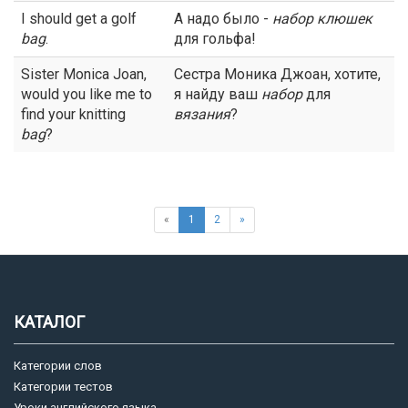
I should get a golf
А надо было -
набор
клюшек
bag
.
для гольфа!
Sister Monica Joan,
Сестра Моника Джоан, хотите,
would you like me to
я найду ваш
набор
для
find your knitting
вязания
?
bag
?
«
1
2
»
КАТАЛОГ
Категории слов
Категории тестов
Уроки английского языка