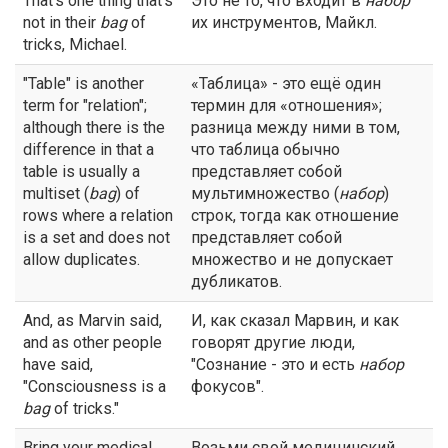
That's one thing that's
Это не то, что входит в
набор
not in their
bag
of
их инструментов, Майкл.
tricks, Michael.
"Table" is another
«Таблица» - это ещё один
term for "relation";
термин для «отношения»;
although there is the
разница между ними в том,
difference in that a
что таблица обычно
table is usually a
представляет собой
multiset (
bag
) of
мультимножество (
набор
)
rows where a relation
строк, тогда как отношение
is a set and does not
представляет собой
allow duplicates.
множество и не допускает
дубликатов.
And, as Marvin said,
И, как сказал Марвин, и как
and as other people
говорят другие люди,
have said,
"Сознание - это и есть
набор
"Consciousness is a
фокусов".
bag
of tricks."
Bring your medical
Возьми свой медицинский