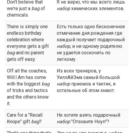
Don't believe that
Я не верю, что мы всего лишь
we're just a
bag
of
набор
химических элементов.
chemicals.
There is simply one
Есть только одно бесконечное
endless birthday
отмечание дня рождения где
celebration where
каждый получает подарочный
everyone gets a gift
набор
, и ни одному родителю
bag
and no parent
не удается соскочить по
gets off easy.
легкому.
Off all the coaches,
Из всех тренеров, у
Will.I.Am has come
УиллАйЭма самый большой
with the biggest
bag
набор
приемов и тактик, и
of tricks and tactics
остальные об этом знают.
and the others know
it.
Care for a "Recall
Не хотите взять подарочный
Knope" gift
bag
?
набор
"Отзовите Ноуп"?