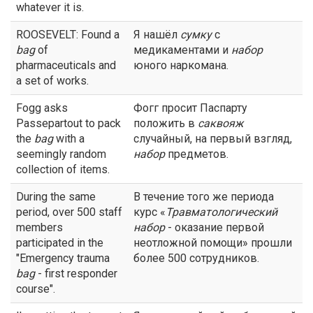
whatever it is.
ROOSEVELT: Found a
Я нашёл
сумку
с
bag
of
медикаментами и
набор
pharmaceuticals and
юного наркомана.
a set of works.
Fogg asks
Фогг просит Паспарту
Passepartout to pack
положить в
саквояж
the
bag
with a
случайный, на первый взгляд,
seemingly random
набор
предметов.
collection of items.
During the same
В течение того же периода
period, over 500 staff
курс «
Травматологический
members
набор
- оказание первой
participated in the
неотложной помощи» прошли
"Emergency trauma
более 500 сотрудников.
bag
- first responder
course".