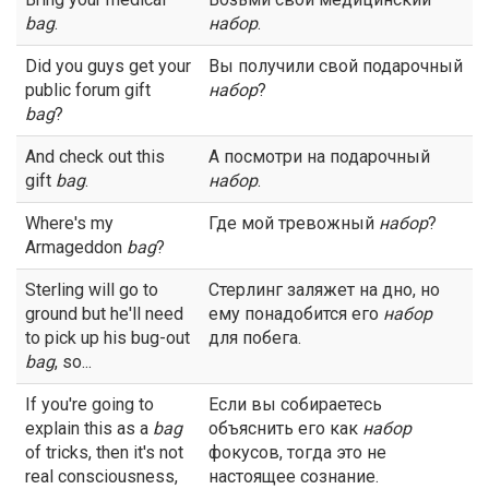
bag
.
набор
.
Did you guys get your
Вы получили свой подарочный
public forum gift
набор
?
bag
?
And check out this
А посмотри на подарочный
gift
bag
.
набор
.
Where's my
Где мой тревожный
набор
?
Armageddon
bag
?
Sterling will go to
Стерлинг заляжет на дно, но
ground but he'll need
ему понадобится его
набор
to pick up his bug-out
для побега.
bag
, so...
If you're going to
Если вы собираетесь
explain this as a
bag
объяснить его как
набор
of tricks, then it's not
фокусов, тогда это не
real consciousness,
настоящее сознание.